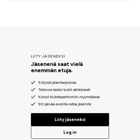
LIITY JÄSENEKSI
Jäsenenä saat vielä
enemmän etuja.
Erityisiä jäsentarjouksia
Tallenna kaikki kuitit sähköisesti
Kutsut klubitapahtumiin myymälässä
90 päivää avointa ostoa jäsenille
Liity jäseneksi
Log in