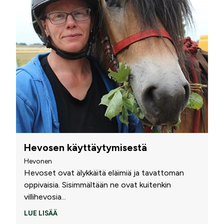
Hevosen käyttäytymisestä
Hevonen
Hevoset ovat älykkäitä eläimiä ja tavattoman
oppivaisia. Sisimmältään ne ovat kuitenkin
villihevosia
...
LUE LISÄÄ