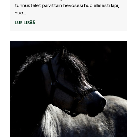
tunnustelet päivittäin hevosesi huolellisesti läpi,
huo
...
LUE LISÄÄ