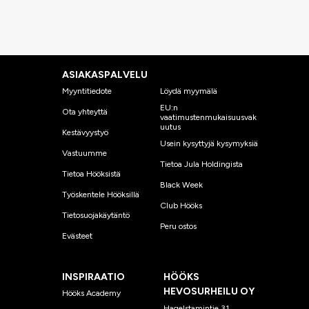
ASIAKASPALVELU
Myyntitiedote
Löydä myymälä
EU:n
Ota yhteyttä
vaatimustenmukaisuusvak
uutus
Kestävyystyö
Usein kysyttyjä kysymyksiä
Vastuumme
Tietoa Jula Holdingista
Tietoa Hööksistä
Black Week
Työskentele Hööksillä
Club Hööks
Tietosuojakäytäntö
Peru ostos
Evästeet
INSPIRAATIO
HÖÖKS
HEVOSURHEILU OY
Hööks Academy
Hagelstamintie 31