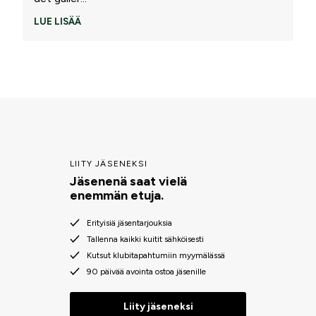
LUE LISÄÄ
LIITY JÄSENEKSI
Jäsenenä saat vielä
enemmän etuja.
Erityisiä jäsentarjouksia
Tallenna kaikki kuitit sähköisesti
Kutsut klubitapahtumiin myymälässä
90 päivää avointa ostoa jäsenille
Liity jäseneksi