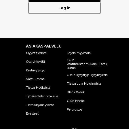
Log in
ASIAKASPALVELU
Myyntitiedote
Löydä myymälä
EU:n
Ota yhteyttä
vaatimustenmukaisuusvak
uutus
Kestävyystyö
Usein kysyttyjä kysymyksiä
Vastuumme
Tietoa Jula Holdingista
Tietoa Hööksistä
Black Week
Työskentele Hööksillä
Club Hööks
Tietosuojakäytäntö
Peru ostos
Evästeet