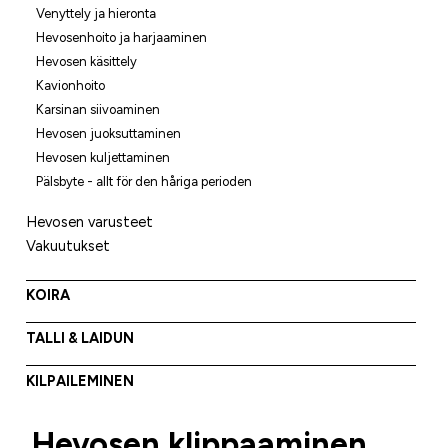
Venyttely ja hieronta
Hevosenhoito ja harjaaminen
Hevosen käsittely
Kavionhoito
Karsinan siivoaminen
Hevosen juoksuttaminen
Hevosen kuljettaminen
Pälsbyte - allt för den håriga perioden
Hevosen varusteet
Vakuutukset
KOIRA
TALLI & LAIDUN
KILPAILEMINEN
Hevosen klippaaminen