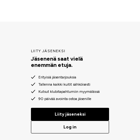
LIITY JÄSENEKSI
Jäsenenä saat vielä
enemmän etuja.
Erityisiä jäsentarjouksia
Tallenna kaikki kuitit sähköisesti
Kutsut klubitapahtumiin myymälässä
90 päivää avointa ostoa jäsenille
Liity jäseneksi
Log in