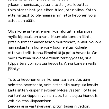
ylikuumenemissuojattua laitetta, joka lopettaa
toimintansa heti jos siihen tulee jotain vikaa. Katso
ettei virtajohto ole maassa niin, että hevonen voisi
astua sen päälle.
Öljyä kone ja terät ennen kuin aloitat ja aika ajoin
myös klippauksen aikana. Kuuntele koneen ääntä,
jotta huomaat äänentason muutokset, leikkuu voi olla
liian raskasta ja kone voi ylikuumentua. Kokeile
etteivät terät tunnu lämpimiltä ja polta hevosta. On
myös tärkeää huolehtia terien terävyydestä, sillä
tylppä terä voi nipistää hevosta. Anna koneen välillä
jäähtyä.
Totuta hevonen ensin koneen ääneen. Jos ääni
pelottaa hevosesta, voit laittaa sille pumpulia korviin.
Laita sitten klipperi hevosen kylkeä vasten, jotta se
voi tuntea klipperin värinän. Jos tämä sujuu hienosti,
voit aloittaa klippaamisen.
Leikkaa aina vastakarvaan, pitkin tasaisin vedoin,