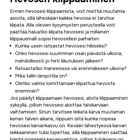
Ennen hevosesi klippaamista, voit miettiä muutamia
asioita, sillä läheskään kaikkia hevosia ei tarvitse
klipata. Alla olevien kysymysten perusteella voit
päättää haluatko klipata hevosesi ja millainen
klippausmalli sopisi hevosellesi parhaiten.
Kuinka usein ratsastat hevosesi hikiseksi?
Onko hevosesi suurimman osan päivästä ulkona,
mahdollisesti jo heti liikutuksen jälkeen?
Ratsastatko maneesissa vai enimmäkseen ulkona?
Mikä tallin lämpötila on?
Oletko valmis loimittamaan klipattua hevosta
enemmän?
Jos päädyt klippaamaan hevosesi, aloita klippaaminen
syksyllä, jolloin hevosesi aloittaa talvikarvaan
vaihtamisen. Sinun tarvitsee leikata karva muutaman
kerran talven aikana, riippuen siitä kuinka nopeaa
hevosesi karvankasvu on. Kevään lähestyessä karvan
leikkaaminen tulisi lopettaa, sillä klippaaminen saattaa
häiritä normaalia karvanvaihtoa, jolloin tuloksena on