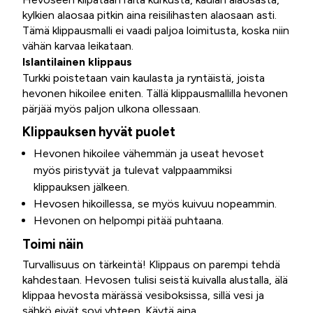
kylkien alaosaa pitkin aina reisilihasten alaosaan asti.
Tämä klippausmalli ei vaadi paljoa loimitusta, koska niin
vähän karvaa leikataan.
Islantilainen klippaus
Turkki poistetaan vain kaulasta ja ryntäistä, joista
hevonen hikoilee eniten. Tällä klippausmallilla hevonen
pärjää myös paljon ulkona ollessaan.
Klippauksen hyvät puolet
Hevonen hikoilee vähemmän ja useat hevoset
myös piristyvät ja tulevat valppaammiksi
klippauksen jälkeen.
Hevosen hikoillessa, se myös kuivuu nopeammin.
Hevonen on helpompi pitää puhtaana.
Toimi näin
Turvallisuus on tärkeintä! Klippaus on parempi tehdä
kahdestaan. Hevosen tulisi seistä kuivalla alustalla, älä
klippaa hevosta märässä vesiboksissa, sillä vesi ja
sähkö eivät sovi yhteen. Käytä aina