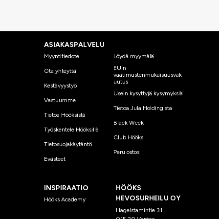
ASIAKASPALVELU
Myyntitiedote
Löydä myymälä
EU:n
Ota yhteyttä
vaatimustenmukaisuusvak
uutus
Kestävyystyö
Usein kysyttyjä kysymyksiä
Vastuumme
Tietoa Jula Holdingista
Tietoa Hööksistä
Black Week
Työskentele Hööksillä
Club Hööks
Tietosuojakäytäntö
Peru ostos
Evästeet
INSPIRAATIO
HÖÖKS
HEVOSURHEILU OY
Hööks Academy
Hagelstamintie 31