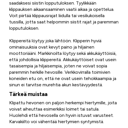
saadaksesi siistin lopputuloksen. Tyylikkään
klippauksen aikaansaaminen vaatii aikaa ja opettelua.
Voit piirtää klippausrajat liidulla tai vesiliukoisella
tussilla, jotta saat helpommin siistit rajat ja paremman
lopputuloksen.
Klippereitä löytyy joka lähtöön. Klipperin hyviä
ominaisuuksia ovat kevyt paino ja hiljainen
moottoriääni. Markkinoilta löytyy sekä akkukäyttöisiä,
että johdollisia klippereitä. Akkukäyttöiset ovat usein
tasaisempia ja hiljaisempia, joten ne voivat sopia
paremmin herkille hevosille. Verkkovirralla toimivien
koneiden etu on, että ne ovat usein tehokkaampia ja
sinun ei tarvitse murehtia akun kestävyydestä.
Tärkeä muistaa
Klipattu hevonen on paljon herkempi hiertymille, joita
voivat aiheuttaa esimerkiksi loimet tai satula.
Huolehdi että hevosella on hyvin istuvat varusteet.
Karvakiilto voi vähentää hiertymien syntymistä.