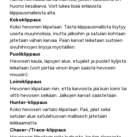
huono kesäkarva. Voit lukea lisää erilaisista
klippausmalleista alta.
Kokoklippaus
Koko hevonen klipataan. Tästä klippausmallista löytyy
useita muunnoksia, mutta jalkoihin ja satulan kohtaan
jätetään vähän karvaa. Pään karvat leikataan suitsien
sivuhihnojen linjoja myötäillen.
Puoliklippaus
Hevosen kaula, lapojen alue, etujalat ja puolet kyljistä
leikataan (voit piirtää vinon linjan säästä hevosen
nivusiin).
Loimiklippaus
Hevonen klipataan niin, että karvoista jää kuin loimi tai
viltti hevosen selkään. Jalkojen karvat säästetään.
Hunter-klippaus
Koko hevosen vartalo klipataan. Pää, jalat sekä
satulan alue satulahuovan mallisesti jätetään
leikkaamatta.
Chaser-/Trace-klippaus
Hevoseen klipataan raita kurkusta, kaulan alaosasta,