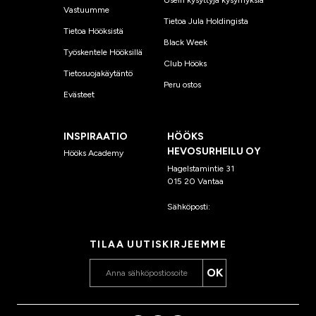
Usein kysyttyjä kysymyksiä
Vastuumme
Tietoa Jula Holdingista
Tietoa Hööksistä
Black Week
Työskentele Hööksillä
Club Hööks
Tietosuojakäytäntö
Peru ostos
Evästeet
INSPIRAATIO
HÖÖKS
HEVOSURHEILU OY
Hööks Academy
Hagelstamintie 31
015 20 Vantaa
Sähköposti:
asiakaspalvelu
@hooks.fi
TILAA UUTISKIRJEEMME
OK