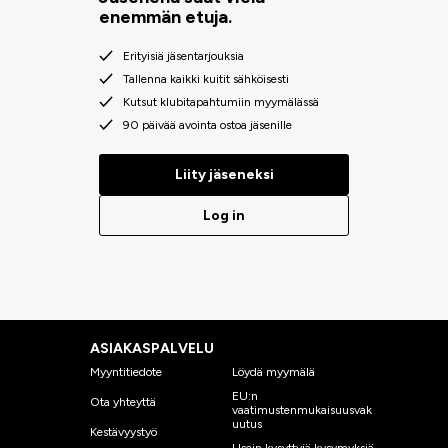
enemmän etuja.
Erityisiä jäsentarjouksia
Tallenna kaikki kuitit sähköisesti
Kutsut klubitapahtumiin myymälässä
90 päivää avointa ostoa jäsenille
Liity jäseneksi
Log in
ASIAKASPALVELU
Myyntitiedote
Löydä myymälä
EU:n
Ota yhteyttä
vaatimustenmukaisuusvak
uutus
Kestävyystyö