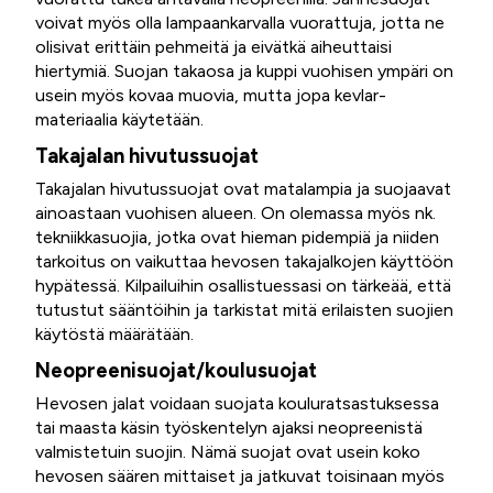
voivat myös olla lampaankarvalla vuorattuja, jotta ne
olisivat erittäin pehmeitä ja eivätkä aiheuttaisi
hiertymiä. Suojan takaosa ja kuppi vuohisen ympäri on
usein myös kovaa muovia, mutta jopa kevlar-
materiaalia käytetään.
Takajalan hivutussuojat
Takajalan hivutussuojat ovat matalampia ja suojaavat
ainoastaan vuohisen alueen. On olemassa myös nk.
tekniikkasuojia, jotka ovat hieman pidempiä ja niiden
tarkoitus on vaikuttaa hevosen takajalkojen käyttöön
hypätessä. Kilpailuihin osallistuessasi on tärkeää, että
tutustut sääntöihin ja tarkistat mitä erilaisten suojien
käytöstä määrätään.
Neopreenisuojat/koulusuojat
Hevosen jalat voidaan suojata kouluratsastuksessa
tai maasta käsin työskentelyn ajaksi neopreenistä
valmistetuin suojin. Nämä suojat ovat usein koko
hevosen säären mittaiset ja jatkuvat toisinaan myös