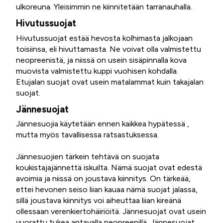
ulkoreuna. Yleisimmin ne kiinnitetään tarranauhalla.
Hivutussuojat
Hivutussuojat estää hevosta kolhimasta jalkojaan
toisiinsa, eli hivuttamasta. Ne voivat olla valmistettu
neopreenistä, ja niissä on usein sisäpinnalla kova
muovista valmistettu kuppi vuohisen kohdalla.
Etujalan suojat ovat usein matalammat kuin takajalan
suojat.
Jännesuojat
Jännesuojia käytetään ennen kaikkea hypätessä ,
mutta myös tavallisessa ratsastuksessa.
Jännesuojien tärkein tehtävä on suojata
koukistajajännettä iskuilta. Nämä suojat ovat edestä
avoimia ja niissä on joustava kiinnitys. On tärkeää,
ettei hevonen seiso liian kauaa nämä suojat jalassa,
sillä joustava kiinnitys voi aiheuttaa liian kireänä
ollessaan verenkiertohäiriöitä. Jännesuojat ovat usein
vuorattu tukea antavalla neopreenillä. Jännesuojat