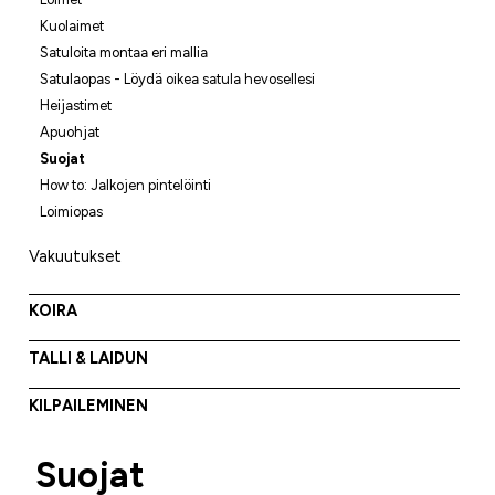
Kuolaimet
Satuloita montaa eri mallia
Satulaopas - Löydä oikea satula hevosellesi
Heijastimet
Apuohjat
Suojat
How to: Jalkojen pintelöinti
Loimiopas
Vakuutukset
KOIRA
TALLI & LAIDUN
KILPAILEMINEN
Suojat