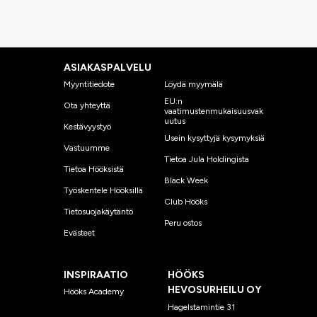
ASIAKASPALVELU
Myyntitiedote
Löydä myymälä
EU:n
Ota yhteyttä
vaatimustenmukaisuusvak
uutus
Kestävyystyö
Usein kysyttyjä kysymyksiä
Vastuumme
Tietoa Jula Holdingista
Tietoa Hööksistä
Black Week
Työskentele Hööksillä
Club Hööks
Tietosuojakäytäntö
Peru ostos
Evästeet
INSPIRAATIO
HÖÖKS
HEVOSURHEILU OY
Hööks Academy
Hagelstamintie 31