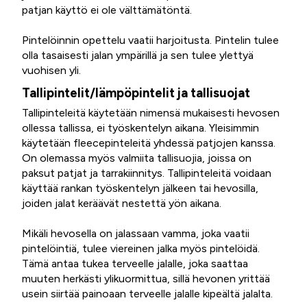
patjan käyttö ei ole välttämätöntä.
Pintelöinnin opettelu vaatii harjoitusta. Pintelin tulee
olla tasaisesti jalan ympärillä ja sen tulee ylettyä
vuohisen yli.
Tallipintelit/lämpöpintelit ja tallisuojat
Tallipinteleitä käytetään nimensä mukaisesti hevosen
ollessa tallissa, ei työskentelyn aikana. Yleisimmin
käytetään fleecepinteleitä yhdessä patjojen kanssa.
On olemassa myös valmiita tallisuojia, joissa on
paksut patjat ja tarrakiinnitys. Tallipinteleitä voidaan
käyttää rankan työskentelyn jälkeen tai hevosilla,
joiden jalat keräävät nestettä yön aikana.
Mikäli hevosella on jalassaan vamma, joka vaatii
pintelöintiä, tulee viereinen jalka myös pintelöidä.
Tämä antaa tukea terveelle jalalle, joka saattaa
muuten herkästi ylikuormittua, sillä hevonen yrittää
usein siirtää painoaan terveelle jalalle kipeältä jalalta.