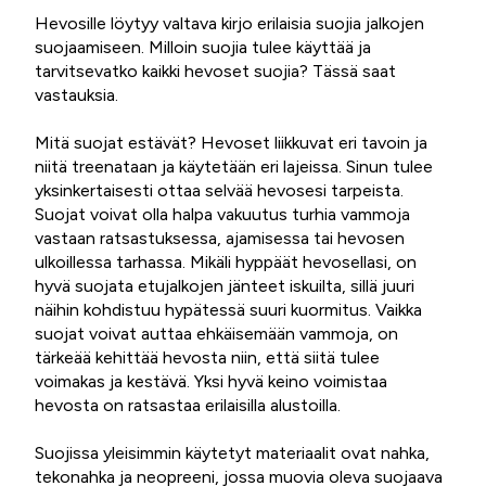
Hevosille löytyy valtava kirjo erilaisia suojia jalkojen
suojaamiseen. Milloin suojia tulee käyttää ja
tarvitsevatko kaikki hevoset suojia? Tässä saat
vastauksia.
Mitä suojat estävät? Hevoset liikkuvat eri tavoin ja
niitä treenataan ja käytetään eri lajeissa. Sinun tulee
yksinkertaisesti ottaa selvää hevosesi tarpeista.
Suojat voivat olla halpa vakuutus turhia vammoja
vastaan ratsastuksessa, ajamisessa tai hevosen
ulkoillessa tarhassa. Mikäli hyppäät hevosellasi, on
hyvä suojata etujalkojen jänteet iskuilta, sillä juuri
näihin kohdistuu hypätessä suuri kuormitus. Vaikka
suojat voivat auttaa ehkäisemään vammoja, on
tärkeää kehittää hevosta niin, että siitä tulee
voimakas ja kestävä. Yksi hyvä keino voimistaa
hevosta on ratsastaa erilaisilla alustoilla.
Suojissa yleisimmin käytetyt materiaalit ovat nahka,
tekonahka ja neopreeni, jossa muovia oleva suojaava