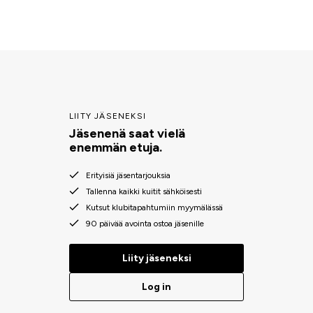
LIITY JÄSENEKSI
Jäsenenä saat vielä
enemmän etuja.
Erityisiä jäsentarjouksia
Tallenna kaikki kuitit sähköisesti
Kutsut klubitapahtumiin myymälässä
90 päivää avointa ostoa jäsenille
Liity jäseneksi
Log in