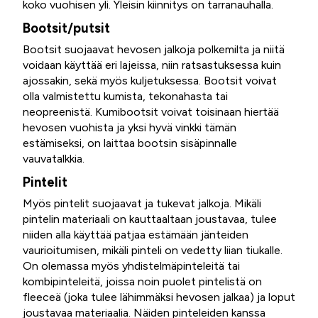
koko vuohisen yli. Yleisin kiinnitys on tarranauhalla.
Bootsit/putsit
Bootsit suojaavat hevosen jalkoja polkemilta ja niitä
voidaan käyttää eri lajeissa, niin ratsastuksessa kuin
ajossakin, sekä myös kuljetuksessa. Bootsit voivat
olla valmistettu kumista, tekonahasta tai
neopreenistä. Kumibootsit voivat toisinaan hiertää
hevosen vuohista ja yksi hyvä vinkki tämän
estämiseksi, on laittaa bootsin sisäpinnalle
vauvatalkkia.
Pintelit
Myös pintelit suojaavat ja tukevat jalkoja. Mikäli
pintelin materiaali on kauttaaltaan joustavaa, tulee
niiden alla käyttää patjaa estämään jänteiden
vaurioitumisen, mikäli pinteli on vedetty liian tiukalle.
On olemassa myös yhdistelmäpinteleitä tai
kombipinteleitä, joissa noin puolet pintelistä on
fleeceä (joka tulee lähimmäksi hevosen jalkaa) ja loput
joustavaa materiaalia. Näiden pinteleiden kanssa