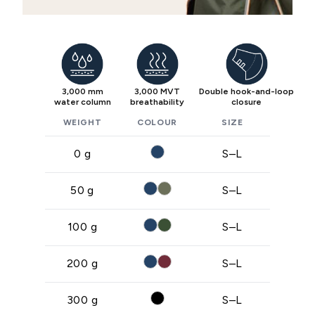
3,000 mm
3,000 MVT
Double hook-and-loop
water column
breathability
closure
WEIGHT
COLOUR
SIZE
0 g
S–L
50 g
S–L
100 g
S–L
200 g
S–L
300 g
S–L