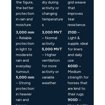
the figure,
dry during
grid weave
the better
activity or
that
protection
changing
improves
in rain and
temperature
tear
moisture.
s.
resistance.
3,000 mm
3,000 MVT
210D
–
– Reliable
– Normal
Light &
protection
activity.
supple; ideal
in light to
5,000 MVT
for liners
moderate
– Higher
and daily
rain and
ventilation
use.
everyday
for more
600D
–
turnout.
activity or
Medium
5,000 mm
variable
strength for
– Strong
weather.
horses that
protection
are kind to
in heavier
their rugs.
rain and
900D
–