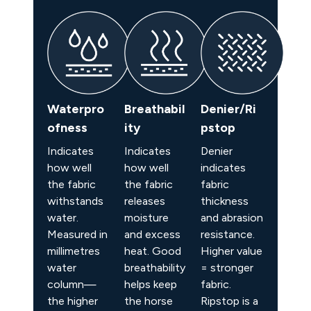
Waterpro
Breathabil
Denier/Ri
ofness
ity
pstop
Indicates
Indicates
Denier
how well
how well
indicates
the fabric
the fabric
fabric
withstands
releases
thickness
water.
moisture
and abrasion
Measured in
and excess
resistance.
millimetres
heat. Good
Higher value
water
breathability
= stronger
column—
helps keep
fabric.
the higher
the horse
Ripstop is a