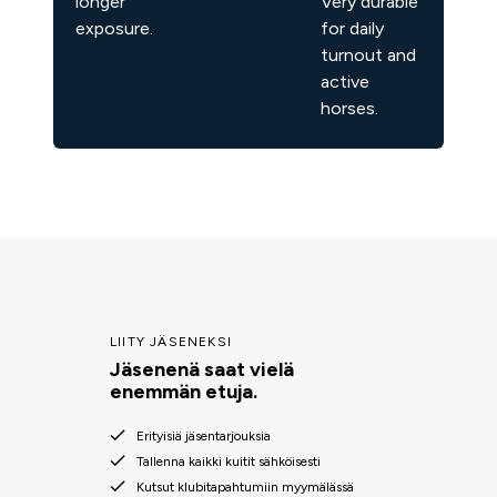
longer
Very durable
exposure.
for daily
turnout and
active
horses.
LIITY JÄSENEKSI
Jäsenenä saat vielä
enemmän etuja.
Erityisiä jäsentarjouksia
Tallenna kaikki kuitit sähköisesti
Kutsut klubitapahtumiin myymälässä