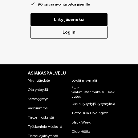
90 päivää avointa ostoa jäsenille
Liity jäseneksi
Log in
ASIAKASPALVELU
Myyntitiedote
Löydä myymälä
EU:n
Ota yhteyttä
vaatimustenmukaisuusvak
uutus
Kestävyystyö
Usein kysyttyjä kysymyksiä
Vastuumme
Tietoa Jula Holdingista
Tietoa Hööksistä
Black Week
Työskentele Hööksillä
Club Hööks
Tietosuojakäytäntö