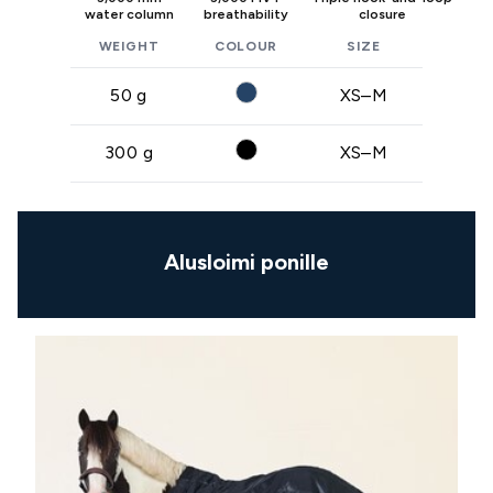
water column
breathability
closure
WEIGHT
COLOUR
SIZE
50 g
XS–M
300 g
XS–M
Alusloimi ponille