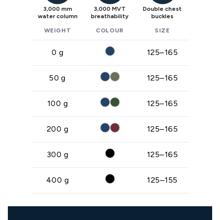
3,000 mm
3,000 MVT
Double chest
water column
breathability
buckles
WEIGHT
COLOUR
SIZE
0 g
125–165
50 g
125–165
100 g
125–165
200 g
125–165
300 g
125–165
400 g
125–155