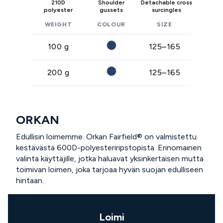
210D
Shoulder
Detachable cross
polyester
gussets
surcingles
WEIGHT
COLOUR
SIZE
100 g
125–165
200 g
125–165
ORKAN
Edullisin loimemme. Orkan Fairfield® on valmistettu
kestävästä 600D-polyesteriripstopista. Erinomainen
valinta käyttäjille, jotka haluavat yksinkertaisen mutta
toimivan loimen, joka tarjoaa hyvän suojan edulliseen
hintaan.
Loimi