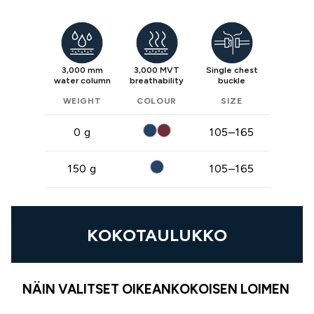
3,000 mm
3,000 MVT
Single chest
water column
breathability
buckle
WEIGHT
COLOUR
SIZE
0 g
105–165
150 g
105–165
KOKOTAULUKKO
NÄIN VALITSET OIKEANKOKOISEN LOIMEN