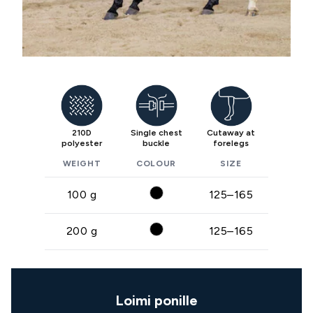
210D
Single chest
Cutaway at
polyester
buckle
forelegs
WEIGHT
COLOUR
SIZE
100 g
125–165
200 g
125–165
Loimi ponille