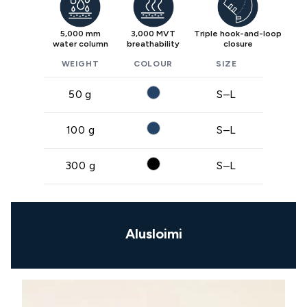
5,000 mm
3,000 MVT
Triple hook-and-loop
water column
breathability
closure
WEIGHT
COLOUR
SIZE
50 g
S–L
100 g
S–L
300 g
S–L
Alusloimi