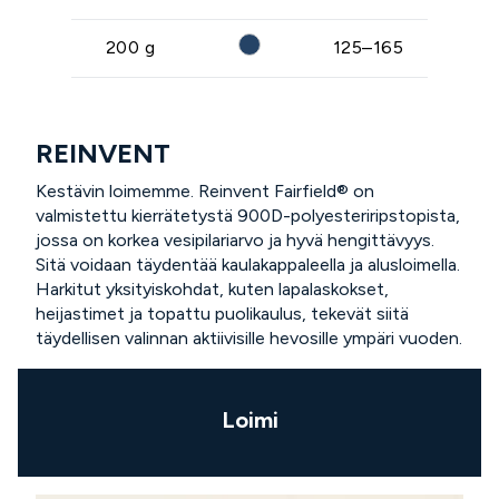
200 g
125–165
REINVENT
Kestävin loimemme. Reinvent Fairfield® on
valmistettu kierrätetystä 900D-polyesteriripstopista,
jossa on korkea vesipilariarvo ja hyvä hengittävyys.
Sitä voidaan täydentää kaulakappaleella ja alusloimella.
Harkitut yksityiskohdat, kuten lapalaskokset,
heijastimet ja topattu puolikaulus, tekevät siitä
täydellisen valinnan aktiivisille hevosille ympäri vuoden.
Loimi