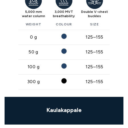
5,000 mm
3,000 MVT
Double V-chest
water column
breathability
buckles
WEIGHT
COLOUR
SIZE
0 g
125–155
50 g
125–155
100 g
125–155
300 g
125–155
Kaulakappale