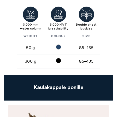
3,000 mm
3,000 MVT
Double chest
water column
breathability
buckles
WEIGHT
COLOUR
SIZE
50 g
85–135
300 g
85–135
Kaulakappale ponille