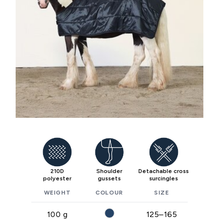
210D
Shoulder
Detachable cross
polyester
gussets
surcingles
WEIGHT
COLOUR
SIZE
100 g
125–165