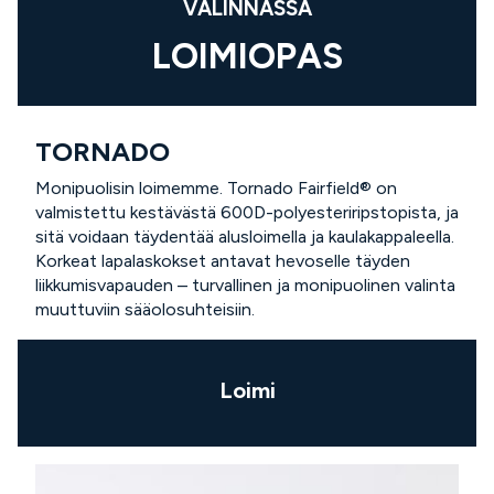
VALINNASSA
LOIMIOPAS
TORNADO
Monipuolisin loimemme. Tornado Fairfield® on
valmistettu kestävästä 600D-polyesteriripstopista, ja
sitä voidaan täydentää alusloimella ja kaulakappaleella.
Korkeat lapalaskokset antavat hevoselle täyden
liikkumisvapauden – turvallinen ja monipuolinen valinta
muuttuviin sääolosuhteisiin.
Loimi