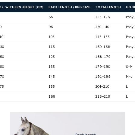
X. WITHERS HEIGHT (CM)
BACK LENGTH / RUG SIZE
TOTAL LENGTH
HOOD
85
123–128
Pony 
0
95
130–140
Pony 
10
105
145–155
Pony 
30
115
160–168
Pony
50
125
168–179
Pony
60
135
179–190
S–M
70
145
191–199
M–L
75
155
204–210
L
165
216–219
L