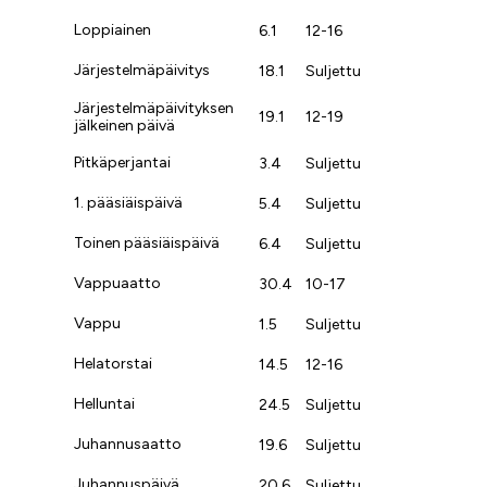
Loppiainen
6.1
12-16
Järjestelmäpäivitys
18.1
Suljettu
Järjestelmäpäivityksen
19.1
12-19
jälkeinen päivä
Pitkäperjantai
3.4
Suljettu
1. pääsiäispäivä
5.4
Suljettu
Toinen pääsiäispäivä
6.4
Suljettu
Vappuaatto
30.4
10-17
Vappu
1.5
Suljettu
Helatorstai
14.5
12-16
Helluntai
24.5
Suljettu
Juhannusaatto
19.6
Suljettu
Juhannuspäivä
20.6
Suljettu