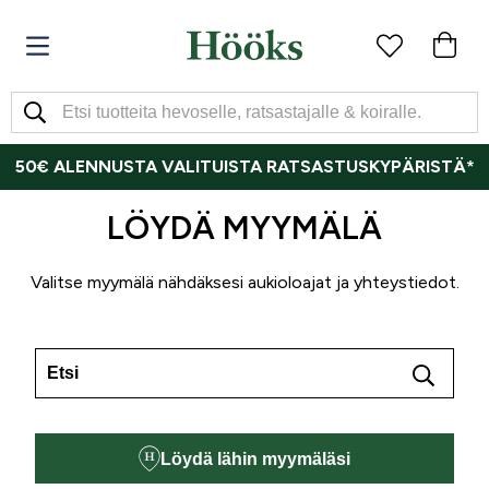
50€ ALENNUSTA VALITUISTA RATSASTUSKYPÄRISTÄ*
LÖYDÄ MYYMÄLÄ
Valitse myymälä nähdäksesi aukioloajat ja yhteystiedot.
Löydä lähin myymäläsi