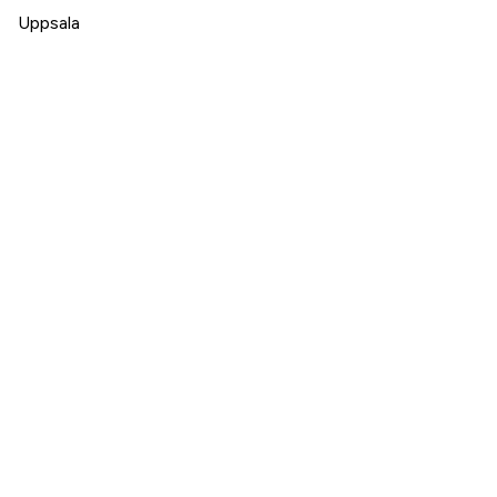
Uppsala
Valbo
Varberg
Vetlanda
Visby
Västerås
Växjö
Ystad
Örebro
Östersund
Danmark