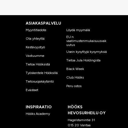
ASIAKASPALVELU
Myyntitiedote
Löydä myymälä
EU:n
Ota yhteyttä
vaatimustenmukaisuusvak
uutus
Kestävyystyö
Usein kysyttyjä kysymyksiä
Vastuumme
Tietoa Jula Holdingista
Tietoa Hööksistä
Black Week
Työskentele Hööksillä
Club Hööks
Tietosuojakäytäntö
Peru ostos
Evästeet
INSPIRAATIO
HÖÖKS
HEVOSURHEILU OY
Hööks Academy
Hagelstamintie 31
015 20 Vantaa