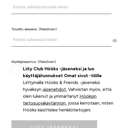
Toivottu salasana
(Pakollinen)
Käyttäjäsopimus
(Pakollinen)
Liity Club Hööks -jäseneksi ja luo
käyttäjätunnukset Omat sivut -tilille
Liittymällä Hööks & Friends -jäseneksi
hyväksyn
jäsenehdot.
Vahvistan myös, että
olen lukenut ja ymmärtänyt
Hööksin
tietosuojakäytännön
, jossa kerrotaan, miten
Hööks käsittelee henkilötietojani.
LIITY JÄSENEKSI