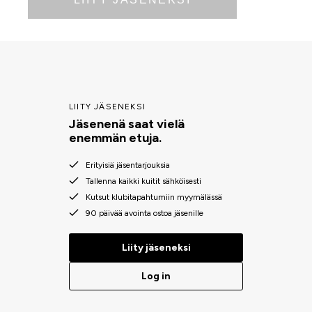
LIITY JÄSENEKSI
Jäsenenä saat vielä
enemmän etuja.
Erityisiä jäsentarjouksia
Tallenna kaikki kuitit sähköisesti
Kutsut klubitapahtumiin myymälässä
90 päivää avointa ostoa jäsenille
Liity jäseneksi
Log in