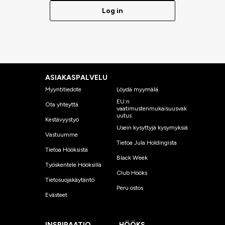
Log in
ASIAKASPALVELU
Myyntitiedote
Löydä myymälä
EU:n
Ota yhteyttä
vaatimustenmukaisuusvak
uutus
Kestävyystyö
Usein kysyttyjä kysymyksiä
Vastuumme
Tietoa Jula Holdingista
Tietoa Hööksistä
Black Week
Työskentele Hööksillä
Club Hööks
Tietosuojakäytäntö
Peru ostos
Evästeet
INSPIRAATIO
HÖÖKS