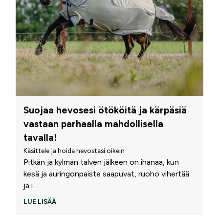
Suojaa hevosesi ötököitä ja kärpäsiä
vastaan parhaalla mahdollisella
tavalla!
Käsittele ja hoida hevostasi oikein
Pitkän ja kylmän talven jälkeen on ihanaa, kun
kesä ja auringonpaiste saapuvat, ruoho vihertää
ja i
...
LUE LISÄÄ