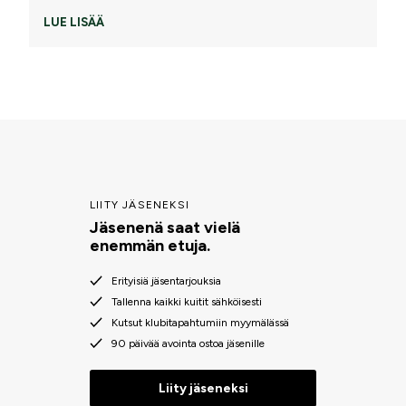
LUE LISÄÄ
LIITY JÄSENEKSI
Jäsenenä saat vielä
enemmän etuja.
Erityisiä jäsentarjouksia
Tallenna kaikki kuitit sähköisesti
Kutsut klubitapahtumiin myymälässä
90 päivää avointa ostoa jäsenille
Liity jäseneksi