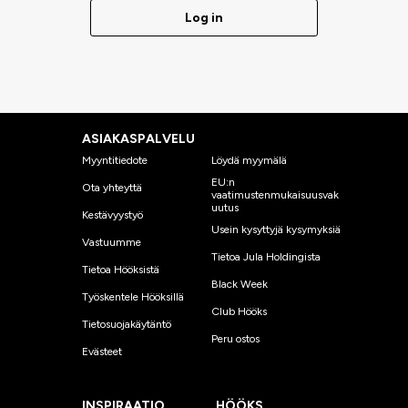
UV-härdig och klimattålig.
Log in
Justerbara knäputor.
ASIAKASPALVELU
Myyntitiedote
Löydä myymälä
EU:n
Ota yhteyttä
vaatimustenmukaisuusvak
uutus
Kestävyystyö
Usein kysyttyjä kysymyksiä
Vastuumme
Tietoa Jula Holdingista
Tietoa Hööksistä
Black Week
Työskentele Hööksillä
Club Hööks
Tietosuojakäytäntö
Peru ostos
Evästeet
INSPIRAATIO
HÖÖKS