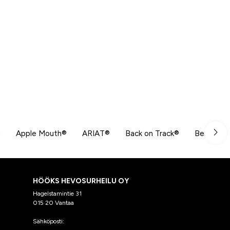
n
Apple Mouth®
ARIAT®
Back on Track®
Beris
HÖÖKS HEVOSURHEILU OY
Hagelstamintie 31
015 20 Vantaa
Sähköposti:
asiakaspalvelu@hooks.fi