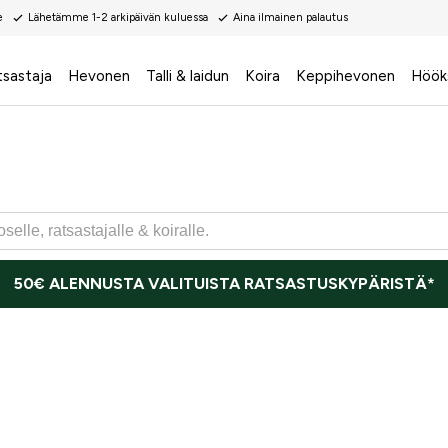
e
Lähetämme 1-2 arkipäivän kuluessa
Aina ilmainen palautus
tsastaja
Hevonen
Talli & laidun
Koira
Keppihevonen
Höök
50€ ALENNUSTA VALITUISTA RATSASTUSKYPÄRISTÄ*