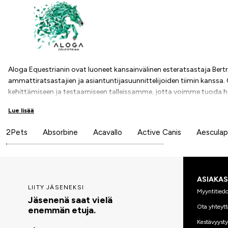
Aloga Equestrianin ovat luoneet kansainvälinen esteratsastaja Bert
ammattiratsastajien ja asiantuntijasuunnittelijoiden tiimin kans
kehittämiseen ja testaamiseen talleissamme, jotta voimme tuoda he
erittäin toimivia loimia. Tavoitteenamme on luoda hevosvarusteita,
Lue lisää
sitoutuminen näkyy jokaisen valmistamamme tuotteen laadussa.
Ammattilaisten suunnittelema. Kaikille tehty.
2Pets
Absorbine
Acavallo
Active Canis
Aesculap
ASIAKA
LIITY JÄSENEKSI
Myyntitiedo
Jäsenenä saat vielä
Ota yhteytt
enemmän etuja.
Kestävyyst