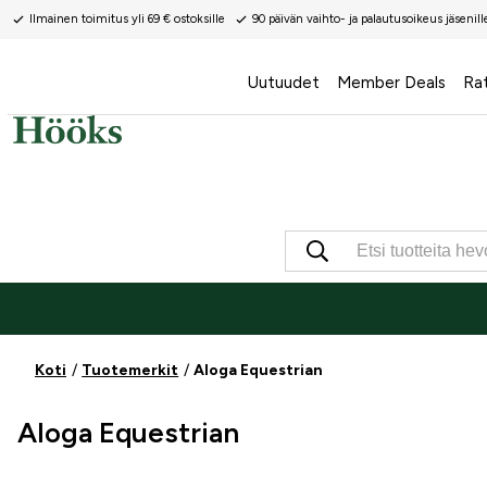
Ilmainen toimitus yli 69 € ostoksille
90 päivän vaihto- ja palautusoikeus jäsenill
Uutuudet
Member Deals
Ra
Koti
Tuotemerkit
Aloga Equestrian
Aloga Equestrian