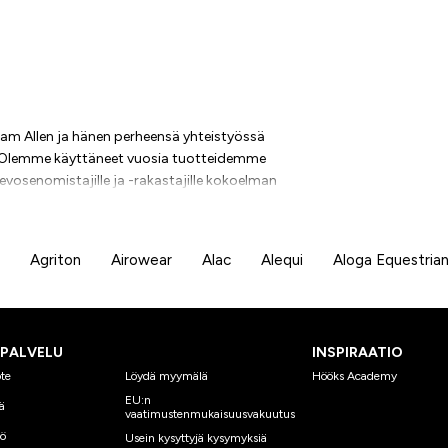
ram Allen ja hänen perheensä yhteistyössä
sa. Olemme käyttäneet vuosia tuotteidemme
vosenomistajille ja -rakastajille kokoelman
 jotka toimivat ja kestävät aikaa. Tämä
Agriton
Airowear
Alac
Alequi
Aloga Equestria
SPALVELU
INSPIRAATIO
te
Löydä myymälä
Hööks Academy
EU:n
ä
vaatimustenmukaisuusvakuutus
yö
Usein kysyttyjä kysymyksiä