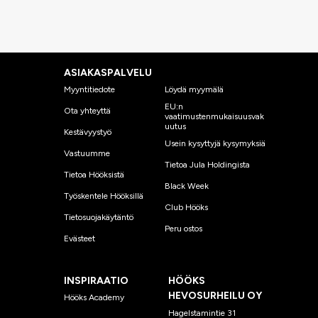
ASIAKASPALVELU
Myyntitiedote
Löydä myymälä
EU:n
Ota yhteyttä
vaatimustenmukaisuusvak
uutus
Kestävyystyö
Usein kysyttyjä kysymyksiä
Vastuumme
Tietoa Jula Holdingista
Tietoa Hööksistä
Black Week
Työskentele Hööksillä
Club Hööks
Tietosuojakäytäntö
Peru ostos
Evästeet
INSPIRAATIO
HÖÖKS
HEVOSURHEILU OY
Hööks Academy
Hagelstamintie 31