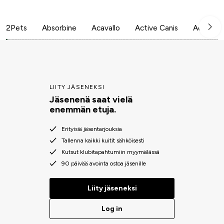
2Pets
Absorbine
Acavallo
Active Canis
Aesculap
LIITY JÄSENEKSI
Jäsenenä saat vielä
enemmän etuja.
Erityisiä jäsentarjouksia
Tallenna kaikki kuitit sähköisesti
Kutsut klubitapahtumiin myymälässä
90 päivää avointa ostoa jäsenille
Liity jäseneksi
Log in