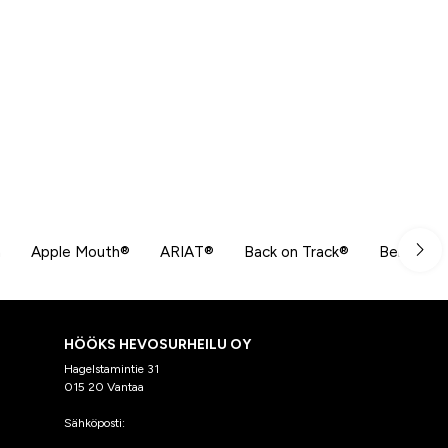
n
Apple Mouth®
ARIAT®
Back on Track®
Beris
HÖÖKS HEVOSURHEILU OY
Hagelstamintie 31
015 20 Vantaa
Sähköposti:
asiakaspalvelu@hooks.fi