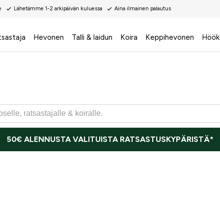
e
Lähetämme 1-2 arkipäivän kuluessa
Aina ilmainen palautus
tsastaja
Hevonen
Talli & laidun
Koira
Keppihevonen
Höök
50€ ALENNUSTA VALITUISTA RATSASTUSKYPÄRISTÄ*