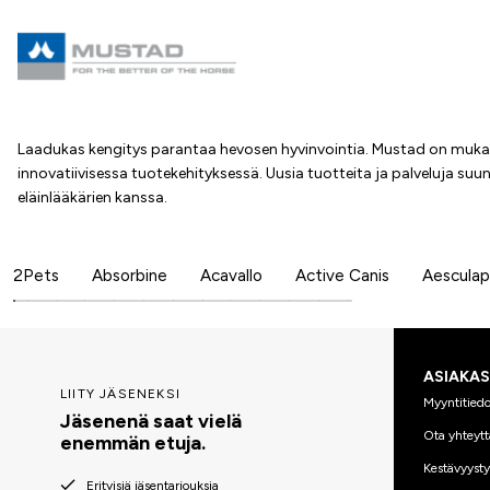
Laadukas kengitys parantaa hevosen hyvinvointia. Mustad on mukan
innovatiivisessa tuotekehityksessä. Uusia tuotteita ja palveluja suun
eläinlääkärien kanssa.
2Pets
Absorbine
Acavallo
Active Canis
Aesculap
ASIAKA
LIITY JÄSENEKSI
Myyntitiedo
Jäsenenä saat vielä
Ota yhteytt
enemmän etuja.
Kestävyyst
Erityisiä jäsentarjouksia