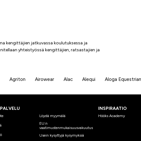
a kengittäjien jatkuvassa koulutuksessa ja
nitellaan yhteistyössä kengittäjien, ratsastajien ja
Agriton
Airowear
Alac
Alequi
Aloga Equestria
SPALVELU
INSPIRAATIO
te
Löydä myymälä
Hööks Academy
EU:n
ä
vaatimustenmukaisuusvakuutus
yö
Usein kysyttyjä kysymyksiä