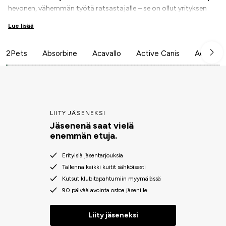
hevonen, vähemmän työtä ratsastajalle – se on ollut yrityksen
toiminta-ajatuksena alusta lähtien.
Lue lisää
2Pets
Absorbine
Acavallo
Active Canis
Aesculap
LIITY JÄSENEKSI
Jäsenenä saat vielä
enemmän etuja.
Erityisiä jäsentarjouksia
Tallenna kaikki kuitit sähköisesti
Kutsut klubitapahtumiin myymälässä
90 päivää avointa ostoa jäsenille
Liity jäseneksi