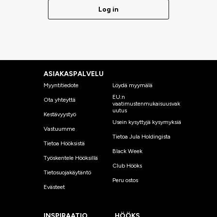
Log in
ASIAKASPALVELU
Myyntitiedote
Löydä myymälä
EU:n
Ota yhteyttä
vaatimustenmukaisuusvak
uutus
Kestävyystyö
Usein kysyttyjä kysymyksiä
Vastuumme
Tietoa Jula Holdingista
Tietoa Hööksistä
Black Week
Työskentele Hööksillä
Club Hööks
Tietosuojakäytäntö
Peru ostos
Evästeet
INSPIRAATIO
HÖÖKS