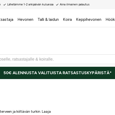
e
Lähetämme 1-2 arkipäivän kuluessa
Aina ilmainen palautus
tsastaja
Hevonen
Talli & laidun
Koira
Keppihevonen
Höök
50€ ALENNUSTA VALITUISTA RATSASTUSKYPÄRISTÄ*
rveen ja kiiltävän turkin. Laaja