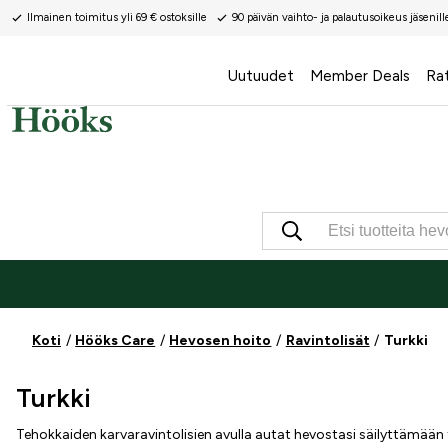
Ilmainen toimitus yli 69 € ostoksille
90 päivän vaihto- ja palautusoikeus jäsenill
Uutuudet
Member Deals
Ra
Koti
Hööks Care
Hevosen hoito
Ravintolisät
Turkki
Turkki
Tehokkaiden karvaravintolisien avulla autat hevostasi säilyttämään te