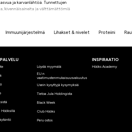
 kasvua ja karvanlähtöä. Tunnettujen
ja, kivennäisaineita ja välttämättömiä
vuttaakseen kauniin ja terveen turkin. Riippumatta
rvanvaihtoon, valikoimastamme löytyy tuotteita,
Immuunijärjestelmä
Lihakset & nivelet
Proteiini
Rau
SPALVELU
INSPIRAATIO
te
Löydä myymälä
Hööks Academy
EU:n
ä
vaatimustenmukaisuusvakuutus
yö
Usein kysyttyjä kysymyksiä
e
Tietoa Jula Holdingista
sistä
Black Week
 Hööksillä
Club Hööks
äytäntö
Peru ostos