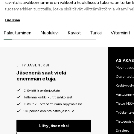
ravintolisävalikoimamme on valikoitu huolellisesti tukemaan turkin
tuotemerkkien tuotteilla, jotka sisältävät välttämättömiä vitamiine
rasvahappoja, voit antaa hevosellesi ravintoa, jota se tarvitsee saa
Lue lisää
siitä, onko hevosellasi karvanlähtöä tai tarvitseeko se lisätukea ka
jotka parantavat turkin laatua ja kiiltoa.
Palautuminen
Nuolukivi
Kaviot
Turkki
Vitamiinit
ASIAKA
LIITY JÄSENEKSI
Myyntitiedo
Jäsenenä saat vielä
Ota yhteytt
enemmän etuja.
Kestävyyst
Erityisiä jäsentarjouksia
Vastuumm
Tallenna kaikki kuitit sähköisesti
Tietoa Höök
Kutsut klubitapahtumiin myymälässä
90 päivää avointa ostoa jäsenille
Työskentele
Tietosuojak
Liity jäseneksi
Evästeet