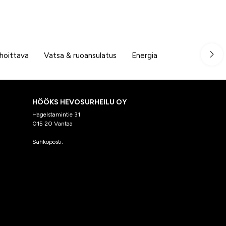
hoittava
Vatsa & ruoansulatus
Energia
HÖÖKS HEVOSURHEILU OY
Hagelstamintie 31
015 20 Vantaa
Sähköposti:
asiakaspalvelu@hooks.fi