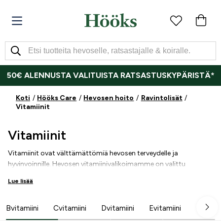
50€ ALENNUSTA VALITUISTA RATSASTUSKYPÄRISTÄ*
Koti
Hööks Care
Hevosen hoito
Ravintolisät
Vitamiinit
Vitamiinit
Vitamiinit ovat välttämättömiä hevosen terveydelle ja
hyvinvoinnille. Hevosen vitamiinivalikoimamme on valittu
huolellisesti tukemaan hevosen ravitsemuksellisten tarpeiden eri
Lue lisää
osa-alueita, kuten immuunitoimintaa, energiatasoja sekä
lihasten ja nivelten terveyttä. Luotettavien tuotemerkkien
tuotteilla voit tarjota hevosellesi vitamiineja, joita se tarvitsee
Bvitamiini
Cvitamiini
Dvitamiini
Evitamiini
tunteakseen olonsa hyväksi ja toimiakseen parhaimmillaan.