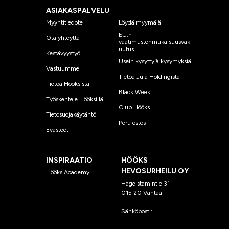
ASIAKASPALVELU
Myyntitiedote
Löydä myymälä
EU:n
Ota yhteyttä
vaatimustenmukaisuusvak
uutus
Kestävyystyö
Usein kysyttyjä kysymyksiä
Vastuumme
Tietoa Jula Holdingista
Tietoa Hööksistä
Black Week
Työskentele Hööksillä
Club Hööks
Tietosuojakäytäntö
Peru ostos
Evästeet
INSPIRAATIO
HÖÖKS
HEVOSURHEILU OY
Hööks Academy
Hagelstamintie 31
015 20 Vantaa
Sähköposti:
asiakaspalvelu
@hooks.fi