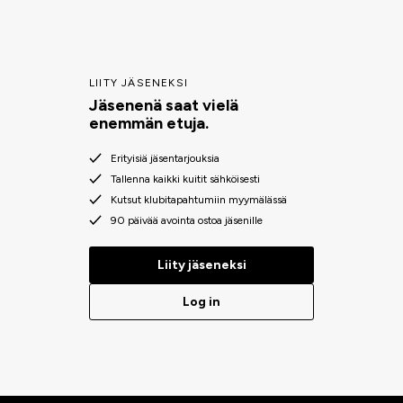
Olitpa sitten treenaamassa ja kilpailemassa tai harrastamassa
ratsastusta, vitamiinilisämme auttavat varmistamaan
tasapainoisen ruokavalion ja optimaalisen hyvinvoinnin. Anna
hevosellesi sen ansaitsemaa lisäravintoa laadukkailla
LIITY JÄSENEKSI
tuotteillamme.
Jäsenenä saat vielä
enemmän etuja.
Erityisiä jäsentarjouksia
Tallenna kaikki kuitit sähköisesti
Kutsut klubitapahtumiin myymälässä
90 päivää avointa ostoa jäsenille
Liity jäseneksi
Log in