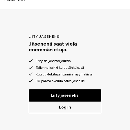
LIITY JÄSENEKSI
Jäsenenä saat vielä
enemmän etuja.
Erityisiä jäsentarjouksia
Tallenna kaikki kuitit sähköisesti
Kutsut klubitapahtumiin myymälässä
90 päivää avointa ostoa jäsenille
Liity jäseneksi
Log in