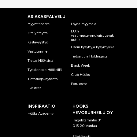
ASIAKASPALVELU
Myyntitiedote
Löydä myymälä
EU:n
Ota yhteyttä
vaatimustenmukaisuusvak
uutus
Kestävyystyö
Usein kysyttyjä kysymyksiä
Vastuumme
Tietoa Jula Holdingista
Tietoa Hööksistä
Black Week
Työskentele Hööksillä
Club Hööks
Tietosuojakäytäntö
Peru ostos
Evästeet
INSPIRAATIO
HÖÖKS
HEVOSURHEILU OY
Hööks Academy
Hagelstamintie 31
015 20 Vantaa
Sähköposti:
asiakaspalvelu