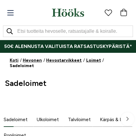
50€ ALENNUSTA VALITUISTA RATSASTUSKYPÄRISTÄ*
Koti
Hevonen
Hevostarvikkeet
Loimet
Sadeloimet
Sadeloimet
Sadeloimet
Ulkoloimet
Talviloimet
Kärpäs & Ihottum
Poniloimet