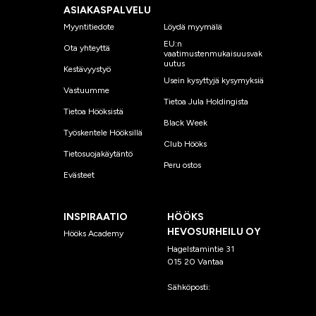
ASIAKASPALVELU
Myyntitiedote
Löydä myymälä
EU:n
Ota yhteyttä
vaatimustenmukaisuusvak
uutus
Kestävyystyö
Usein kysyttyjä kysymyksiä
Vastuumme
Tietoa Jula Holdingista
Tietoa Hööksistä
Black Week
Työskentele Hööksillä
Club Hööks
Tietosuojakäytäntö
Peru ostos
Evästeet
INSPIRAATIO
HÖÖKS
HEVOSURHEILU OY
Hööks Academy
Hagelstamintie 31
015 20 Vantaa
Sähköposti:
asiakaspalvelu
@hooks.fi