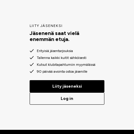
LIITY JÄSENEKSI
Jäsenenä saat vielä
enemmän etuja.
Erityisiä jäsentarjouksia
Tallenna kaikki kuitit sähköisesti
Kutsut klubitapahtumiin myymälässä
90 päivää avointa ostoa jäsenille
Liity jäseneksi
Log in