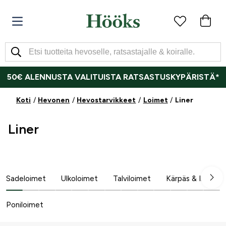
50€ ALENNUSTA VALITUISTA RATSASTUSKYPÄRISTÄ*
Koti
Hevonen
Hevostarvikkeet
Loimet
Liner
Liner
Sadeloimet
Ulkoloimet
Talviloimet
Kärpäs & Ihottum
Poniloimet