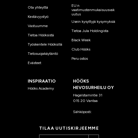
EU:n
Ota yhteyttä
vaatimustenmukaisuusvak
uutus
Kestävyystyö
Usein kysyttyjä kysymyksiä
Vastuumme
Tietoa Jula Holdingista
Tietoa Hööksistä
Black Week
Työskentele Hööksillä
Club Hööks
Tietosuojakäytäntö
Peru ostos
Evästeet
INSPIRAATIO
HÖÖKS
HEVOSURHEILU OY
Hööks Academy
Hagelstamintie 31
015 20 Vantaa
Sähköposti:
asiakaspalvelu
@hooks.fi
TILAA UUTISKIRJEEMME