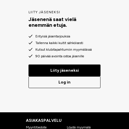
LIITY JÄSENEKSI
Jäsenenä saat vielä
enemmän etuja.
Erityisiä jäsentarjouksia
Tallenna kaikki kuitit sähköisesti
Kutsut klubitapahtumiin myymälässä
90 päivää avointa ostoa jäsenille
Liity jäseneksi
Log in
ASIAKASPALVELU
Myyntitiedote
Löydä myymälä