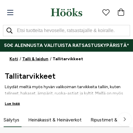
50€ ALENNUSTA VALITUISTA RATSASTUSKYPÄRISTÄ*
Koti
Talli & laidun
Tallitarvikkeet
Tallitarvikkeet
Löydät meiltä myös hyvän valikoiman tarvikkeita talliin, kuten
telineet, hakaset, ämpärit, ruoka-astiat ja kyltit. Meillä on myös
hyvä valikoima erilaisia tuotteita karsinoiden ja tallin
Lue lisää
siivoukseen. Myymälöissämme henkilökunta auttaa sinua
mielellään antamalla käytännöllisiä vinkkejä.
Säilytys
Heinäkassit & Heinäverkot
Ripustimet & Tarvik