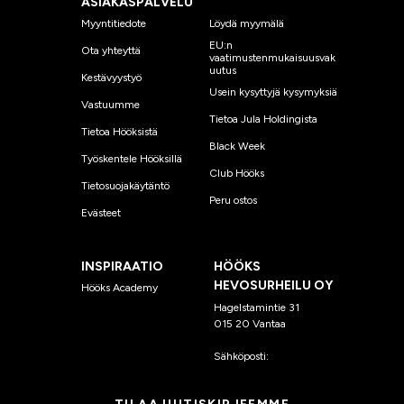
ASIAKASPALVELU
Myyntitiedote
Löydä myymälä
EU:n
Ota yhteyttä
vaatimustenmukaisuusvak
uutus
Kestävyystyö
Usein kysyttyjä kysymyksiä
Vastuumme
Tietoa Jula Holdingista
Tietoa Hööksistä
Black Week
Työskentele Hööksillä
Club Hööks
Tietosuojakäytäntö
Peru ostos
Evästeet
INSPIRAATIO
HÖÖKS
HEVOSURHEILU OY
Hööks Academy
Hagelstamintie 31
015 20 Vantaa
Sähköposti:
asiakaspalvelu
@hooks.fi