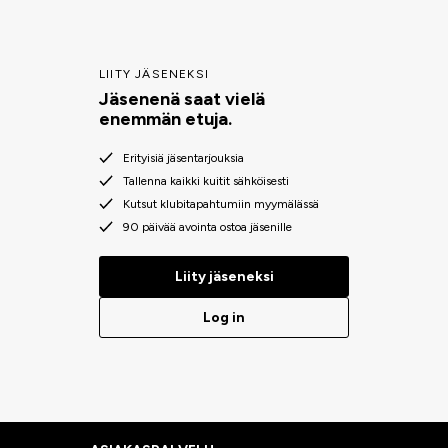
LIITY JÄSENEKSI
Jäsenenä saat vielä
enemmän etuja.
Erityisiä jäsentarjouksia
Tallenna kaikki kuitit sähköisesti
Kutsut klubitapahtumiin myymälässä
90 päivää avointa ostoa jäsenille
Liity jäseneksi
Log in