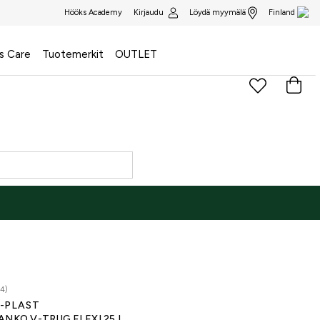
Kirjaudu
Löydä myymälä
Hööks Academy
Finland
s Care
Tuotemerkit
OUTLET
4)
-PLAST
ANKO V-TRUG FLEXI 25 L