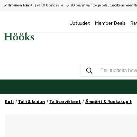
Ilmainen toimitus yli 69 € ostoksille
90 päivän vaihto- ja palautusoikeus jäsenill
Uutuudet
Member Deals
Ra
Koti
Talli & laidun
Tallitarvikkeet
Ämpärit & Ruokakupit