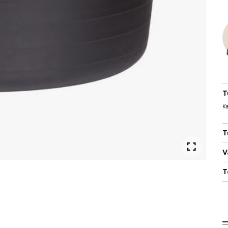
T
Ka
T
V
T