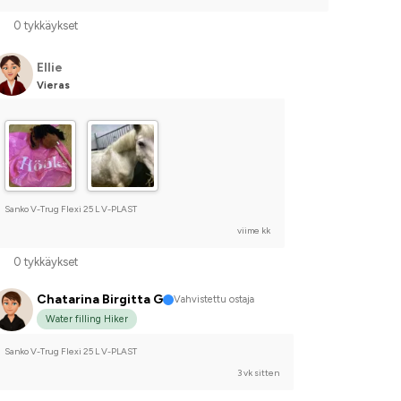
0 tykkäykset
Ellie
Vieras
Sanko V-Trug Flexi 25 L V-PLAST
viime kk
0 tykkäykset
Chatarina Birgitta G
Vahvistettu ostaja
Water filling Hiker
Sanko V-Trug Flexi 25 L V-PLAST
3 vk sitten