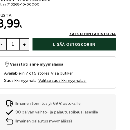
t. nr
710268-10-00000
USTA
8,99
€
KATSO HINTAHISTORIA
-
+
LISÄÄ OSTOSKORIIN
Varastotilanne myymälässä
Available in 7 of 9 stores
Visa butiker
Suosikkimyymälä
:
Valitse suosikkimyymäläsi
Ilmainen toimitus yli 69 € ostoksille
90 päivän vaihto- ja palautusoikeus jäsenille
Ilmainen palautus myymälässä