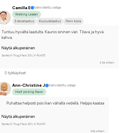
Camilla E
Vahvistettu ostaja
Walking Leader
Esteratsastus
Kouluratsastus
Pieni koira
Ruotsin puoliverinen (SWB)
Kilpailen harrastetasolla
Tuntuu hyvältä laadulta. Kaunis sininen väri. Tilava ja hyvä 
kahva.
Näytä alkuperäinen
Sanko V-Trug Flexi 25 L V-PLAST
2 kk sitten
0 tykkäykset
Ann-Christine J
Vahvistettu ostaja
Hoof picking Racer
Puhaltaa helposti pois liian vähällä vedellä. Helppo kaataa
Näytä alkuperäinen
Sanko V-Trug Flexi 25 L V-PLAST
3 kk sitten