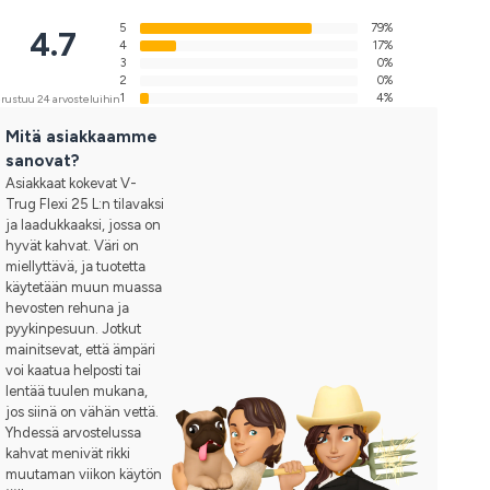
5
79%
4.7
4
17%
3
0%
2
0%
1
4%
rustuu 24 arvosteluihin
Mitä asiakkaamme
sanovat?
Asiakkaat kokevat V-
Trug Flexi 25 L:n tilavaksi
ja laadukkaaksi, jossa on
hyvät kahvat. Väri on
miellyttävä, ja tuotetta
käytetään muun muassa
hevosten rehuna ja
pyykinpesuun. Jotkut
mainitsevat, että ämpäri
voi kaatua helposti tai
lentää tuulen mukana,
jos siinä on vähän vettä.
Yhdessä arvostelussa
kahvat menivät rikki
muutaman viikon käytön