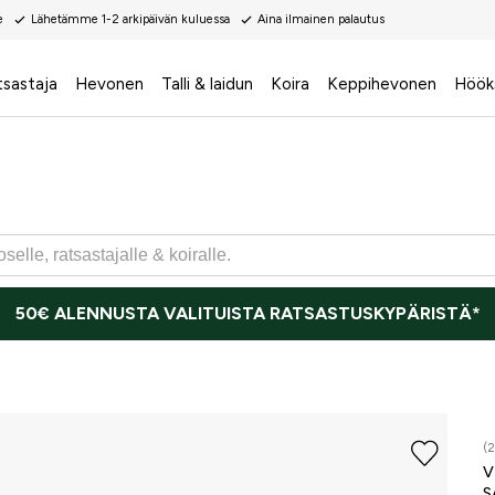
e
Lähetämme 1-2 arkipäivän kuluessa
Aina ilmainen palautus
tsastaja
Hevonen
Talli & laidun
Koira
Keppihevonen
Höök
50€ ALENNUSTA VALITUISTA RATSASTUSKYPÄRISTÄ*
(2
V
S