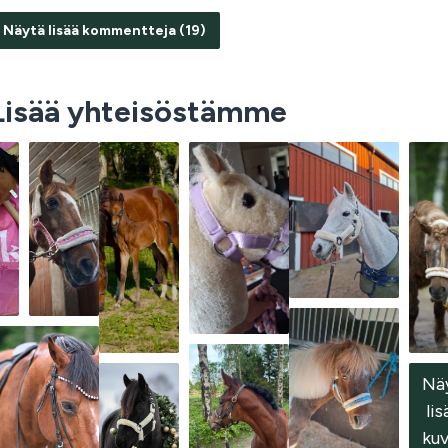
Näytä lisää kommentteja (19)
Lisää yhteisöstämme
Nä
 lis
kuv