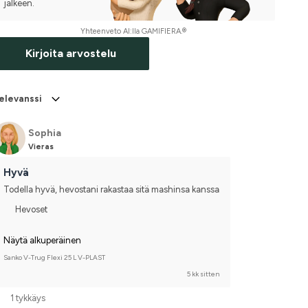
jälkeen.
Yhteenveto AI:lla GAMIFIERA.®
Kirjoita arvostelu
elevanssi
Sophia
Vieras
Hyvä
Todella hyvä, hevostani rakastaa sitä mashinsa kanssa
Hevoset
Näytä alkuperäinen
Sanko V-Trug Flexi 25 L V-PLAST
5 kk sitten
1 tykkäys