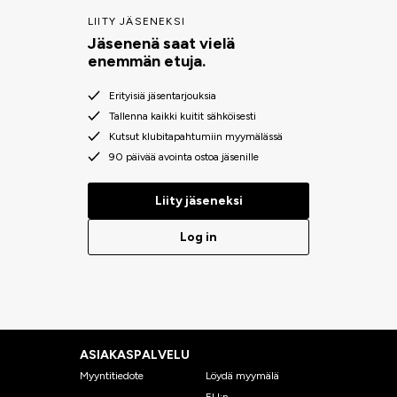
LIITY JÄSENEKSI
Jäsenenä saat vielä
enemmän etuja.
Erityisiä jäsentarjouksia
Tallenna kaikki kuitit sähköisesti
Kutsut klubitapahtumiin myymälässä
90 päivää avointa ostoa jäsenille
Liity jäseneksi
Log in
ASIAKASPALVELU
Myyntitiedote
Löydä myymälä