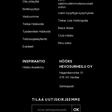
EU:n
Ota yhteyttä
vaatimustenmukaisuusvak
uutus
Kestävyystyö
Usein kysyttyjä kysymyksiä
Vastuumme
Tietoa Jula Holdingista
Tietoa Hööksistä
Black Week
Työskentele Hööksillä
Club Hööks
Tietosuojakäytäntö
Peru ostos
Evästeet
INSPIRAATIO
HÖÖKS
HEVOSURHEILU OY
Hööks Academy
Hagelstamintie 31
015 20 Vantaa
Sähköposti:
asiakaspalvelu
@hooks.fi
TILAA UUTISKIRJEEMME
OK