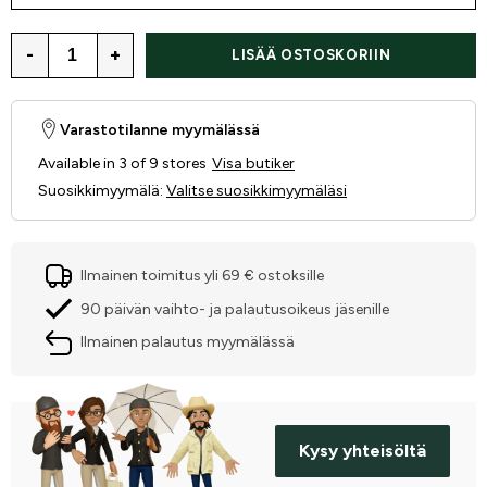
-
+
LISÄÄ OSTOSKORIIN
Varastotilanne myymälässä
Available in 3 of 9 stores
Visa butiker
Suosikkimyymälä
:
Valitse suosikkimyymäläsi
Ilmainen toimitus yli 69 € ostoksille
90 päivän vaihto- ja palautusoikeus jäsenille
Ilmainen palautus myymälässä
Kysy yhteisöltä