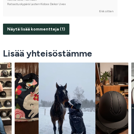
Ratsastuskypärä Lasten Kidoxx Dekor Uvex
6 kk sitten
Näytä lisää kommentteja (1)
Lisää yhteisöstämme