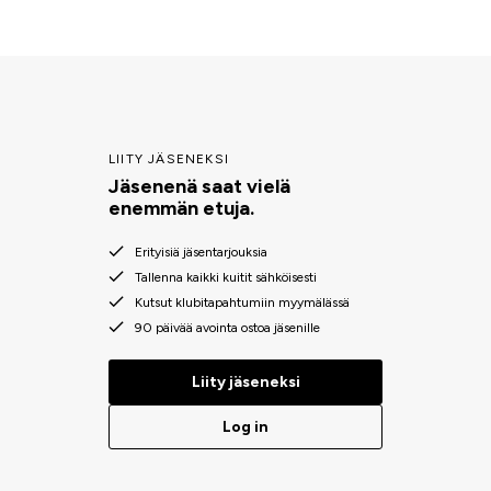
LIITY JÄSENEKSI
Jäsenenä saat vielä
enemmän etuja.
Erityisiä jäsentarjouksia
Tallenna kaikki kuitit sähköisesti
Kutsut klubitapahtumiin myymälässä
90 päivää avointa ostoa jäsenille
Liity jäseneksi
Log in