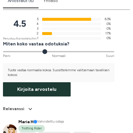
Arvostelut (6)
Yhteisö
5
83%
4.5
4
0%
3
0%
2
17%
1
0%
Perustuu 6 arvosteluihin
Miten koko vastaa odotuksia?
Pieni
Normaali
Suuri
Tuote vastaa normaalia kokoa. Suosittelemme valitsemaan tavallisen
kokosi.
Kirjoita arvostelu
Relevanssi
Maria H
Vahvistettu ostaja
Trotting Rider