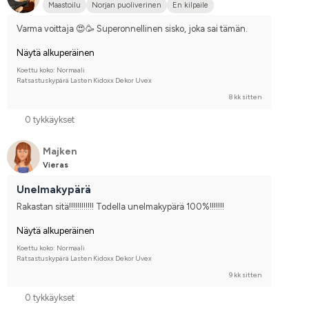
Maastoilu
Norjan puoliverinen
En kilpaile
Varma voittaja 😍🥳 Superonnellinen sisko, joka sai tämän.
Näytä alkuperäinen
Koettu koko: Normaali
Ratsastuskypärä Lasten Kidoxx Dekor Uvex
8 kk sitten
0 tykkäykset
Majken
Vieras
Unelmakypärä
Rakastan sitä!!!!!!!!!!!! Todella unelmakypärä 100%!!!!!!!
Näytä alkuperäinen
Koettu koko: Normaali
Ratsastuskypärä Lasten Kidoxx Dekor Uvex
9 kk sitten
0 tykkäykset