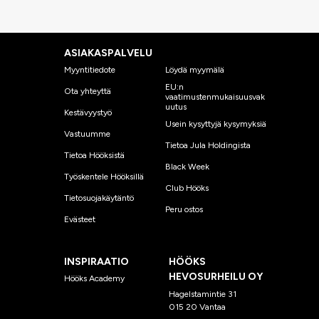
ASIAKASPALVELU
Myyntitiedote
Löydä myymälä
EU:n
Ota yhteyttä
vaatimustenmukaisuusvak
uutus
Kestävyystyö
Usein kysyttyjä kysymyksiä
Vastuumme
Tietoa Jula Holdingista
Tietoa Hööksistä
Black Week
Työskentele Hööksillä
Club Hööks
Tietosuojakäytäntö
Peru ostos
Evästeet
INSPIRAATIO
HÖÖKS
HEVOSURHEILU OY
Hööks Academy
Hagelstamintie 31
015 20 Vantaa