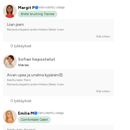
Margit P
Vahvistettu ostaja
Bridle brushing Trainee
Liian pieni
Ratsastuskypärä Lasten Kidoxx Dekor Uvex
9 kk sitten
0 tykkäykset
Sofian hepostelut
Vieras
Aivan upea ja unelma kypäräni😍
Koettu koko: Pieni
Ratsastuskypärä Lasten Kidoxx Dekor Uvex
9 kk sitten
0 tykkäykset
Emilia M
Vahvistettu ostaja
Comfortable Cadet
Koettu koko: Normaali