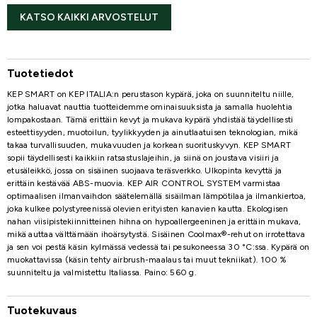
KATSO KAIKKI ARVOSTELUT
Tuotetiedot
KEP SMART on KEP ITALIA:n perustason kypärä, joka on suunniteltu niille,
jotka haluavat nauttia tuotteidemme ominaisuuksista ja samalla huolehtia
lompakostaan. Tämä erittäin kevyt ja mukava kypärä yhdistää täydellisesti
esteettisyyden, muotoilun, tyylikkyyden ja ainutlaatuisen teknologian, mikä
takaa turvallisuuden, mukavuuden ja korkean suorituskyvyn. KEP SMART
sopii täydellisesti kaikkiin ratsastuslajeihin, ja siinä on joustava visiiri ja
etusäleikkö, jossa on sisäinen suojaava teräsverkko. Ulkopinta kevyttä ja
erittäin kestävää ABS-muovia. KEP AIR CONTROL SYSTEM varmistaa
optimaalisen ilmanvaihdon säätelemällä sisäilman lämpötilaa ja ilmankiertoa,
joka kulkee polystyreenissä olevien erityisten kanavien kautta. Ekologisen
nahan viisipistekiinnitteinen hihna on hypoallergeeninen ja erittäin mukava,
mikä auttaa välttämään ihoärsytystä. Sisäinen Coolmax®-rehut on irrotettava
ja sen voi pestä käsin kylmässä vedessä tai pesukoneessa 30 °C:ssa. Kypärä on
muokattavissa (käsin tehty airbrush-maalaus tai muut tekniikat). 100 %
suunniteltu ja valmistettu Italiassa. Paino: 560 g.
Tuotekuvaus