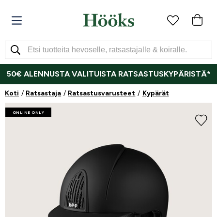
50€ ALENNUSTA VALITUISTA RATSASTUSKYPÄRISTÄ*
Koti
Ratsastaja
Ratsastusvarusteet
Kypärät
ONLINE ONLY