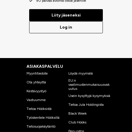
90 päivää avointa ostoa jäsenille
Liity jäseneksi
Log in
ASIAKASPALVELU
Myyntitiedote
Löydä myymälä
EU:n
Ota yhteyttä
vaatimustenmukaisuusvak
uutus
Kestävyystyö
Usein kysyttyjä kysymyksiä
Vastuumme
Tietoa Jula Holdingista
Tietoa Hööksistä
Black Week
Työskentele Hööksillä
Club Hööks
Tietosuojakäytäntö
Peru ostos