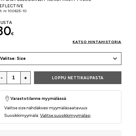
EFLECTIVE
t. nr
100625-10
USTA
30
€
KATSO HINTAHISTORIA
Valitse: Size
-
+
LOPPU NETTIKAUPASTA
Varastotilanne myymälässä
Valitse size nähdäksesi myymäläsaatavuus
Suosikkimyymälä
:
Valitse suosikkimyymäläsi