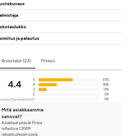
uotekuvaus
almistaja
okotaulukko
oimitus ja palautus
Arvostelut (23)
Yhteisö
5
57%
4.4
4
30%
3
13%
2
0%
1
0%
rustuu 23 arvosteluihin
Mitä asiakkaamme
sanovat?
Asiakkaat pitävät Pinkie
reflective CRW®
ratsastuslegginssejä