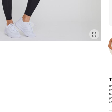
T
Ra
ko
ta
pe
es