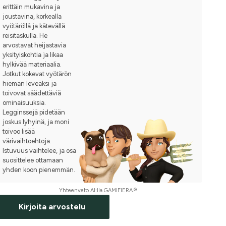
erittäin mukavina ja
joustavina, korkealla
vyötäröllä ja kätevällä
reisitaskulla. He
arvostavat heijastavia
yksityiskohtia ja likaa
hylkivää materiaalia.
Jotkut kokevat vyötärön
hieman leveäksi ja
toivovat säädettäviä
ominaisuuksia.
Legginssejä pidetään
joskus lyhyinä, ja moni
toivoo lisää
värivaihtoehtoja.
Istuvuus vaihtelee, ja osa
suosittelee ottamaan
yhden koon pienemmän.
Yhteenveto AI:lla GAMIFIERA.®
Kirjoita arvostelu