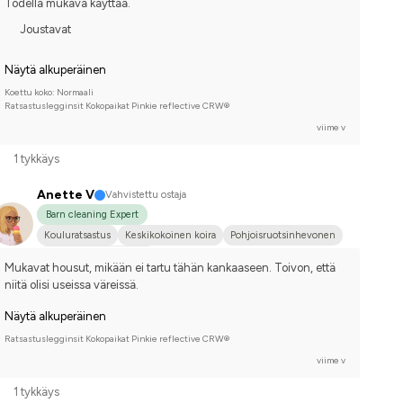
Todella mukava käyttää.
Joustavat
Näytä alkuperäinen
Koettu koko: Normaali
Ratsastuslegginsit Kokopaikat Pinkie reflective CRW®
viime v
1 tykkäys
Anette V
Vahvistettu ostaja
Barn cleaning Expert
Kouluratsastus
Keskikokoinen koira
Pohjoisruotsinhevonen
Kilpailen harrastetasolla
Mukavat housut, mikään ei tartu tähän kankaaseen. Toivon, että 
niitä olisi useissa väreissä.
Näytä alkuperäinen
Ratsastuslegginsit Kokopaikat Pinkie reflective CRW®
viime v
1 tykkäys