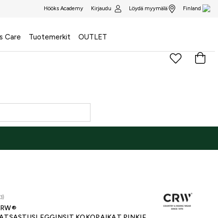
Kirjaudu
Löydä myymälä
Hööks Academy
Finland
s Care
Tuotemerkit
OUTLET
3)
CRW®
ATSASTUSLEGGINSIT KOKOPAIKAT PINKIE