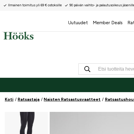
Ilmainen toimitus yli 69 € ostoksille
90 päivän vaihto- ja palautusoikeus jäsenill
Uutuudet
Member Deals
Ra
Koti
Ratsastaja
Naisten Ratsastusvaatteet
Ratsastushou