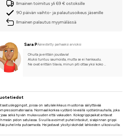
Ilmainen toimitus yli 69 € ostoksille
90 päivän vaihto- ja palautusoikeus jäsenille
Ilmainen palautus myymälässä
Sara P
Äänestetty parhaaksi arvioksi
Ohuita ja erittäin joustavia! 
Aluksi tuntuu saumoista, mutta se ei hankaudu. 
Ne ovat erittäin tilavia, minun piti ottaa yksi koko 
pienempi.
uotetiedot
tsastusleggingsit, joissa on satulaleikkaus muotonsa säilyttävää
mpressiomateriaalia. Normaalikorkea vyötärö leveällä vyötärönauhalla, joka
rjoaa sekä hyvän mukavuuden että vakauden. Kokogrippipaikat antavat
hmeän pidon satulassa. Sivuilla avoimet puhelintaskut, sisäpinnan grippi
tää puhelinta putoamasta. Heijastavat yksityiskohdat lahkeiden ulkosivuilla.