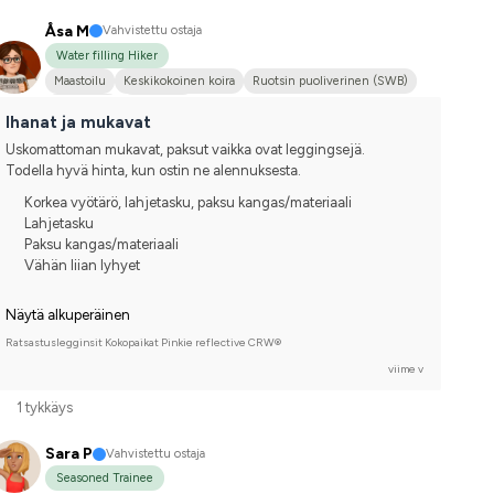
Åsa M
Vahvistettu ostaja
Water filling Hiker
Maastoilu
Keskikokoinen koira
Ruotsin puoliverinen (SWB)
Holsteiner
En kilpaile
Ihanat ja mukavat
Uskomattoman mukavat, paksut vaikka ovat leggingsejä. 
Todella hyvä hinta, kun ostin ne alennuksesta.
Korkea vyötärö, lahjetasku, paksu kangas/materiaali
Lahjetasku
Paksu kangas/materiaali
Vähän liian lyhyet
Näytä alkuperäinen
Ratsastuslegginsit Kokopaikat Pinkie reflective CRW®
viime v
1 tykkäys
Sara P
Vahvistettu ostaja
Seasoned Trainee