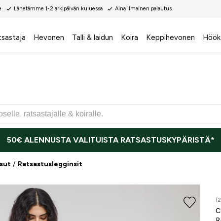
e
Lähetämme 1-2 arkipäivän kuluessa
Aina ilmainen palautus
tsastaja
Hevonen
Talli & laidun
Koira
Keppihevonen
Höök
50€ ALENNUSTA VALITUISTA RATSASTUSKYPÄRISTÄ*
sut
Ratsastuslegginsit
(2
R