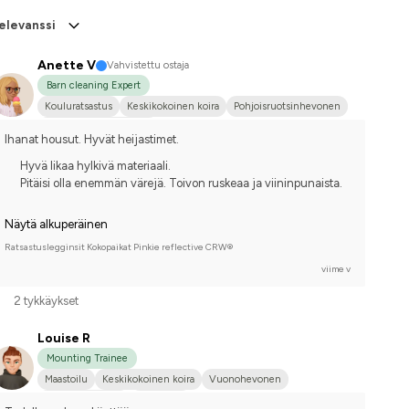
elevanssi
Anette V
Vahvistettu ostaja
Barn cleaning Expert
Kouluratsastus
Keskikokoinen koira
Pohjoisruotsinhevonen
Kilpailen harrastetasolla
Ihanat housut. Hyvät heijastimet.
Hyvä likaa hylkivä materiaali.
Pitäisi olla enemmän värejä. Toivon ruskeaa ja viininpunaista.
Näytä alkuperäinen
Ratsastuslegginsit Kokopaikat Pinkie reflective CRW®
viime v
2 tykkäykset
Louise R
Mounting Trainee
Maastoilu
Keskikokoinen koira
Vuonohevonen
Islanninhevonen
En kilpaile