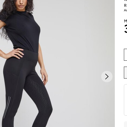
R
Ar
M