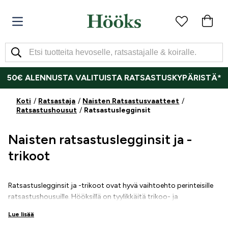
50€ ALENNUSTA VALITUISTA RATSASTUSKYPÄRISTÄ*
Koti
Ratsastaja
Naisten Ratsastusvaatteet
Ratsastushousut
Ratsastuslegginsit
Naisten ratsastuslegginsit ja -
trikoot
Ratsastuslegginsit ja -trikoot ovat hyvä vaihtoehto perinteisille
ratsastushousuille. Hööksillä on tyylikkäitä trikoo- ja
legginsimalleja naisille. Lämminvuorisia ratsastuslegginsejä
Lue lisää
talveen ja ohuempia teknisiä ratsastustrikoita kesän kuumiin