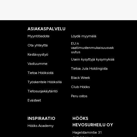
ASIAKASPALVELU
Myyntitiedote
Löydä myymälä
EU:n
Ota yhteyttä
vaatimustenmukaisuusvak
uutus
Kestävyystyö
Usein kysyttyjä kysymyksiä
Vastuumme
Tietoa Jula Holdingista
Tietoa Hööksistä
Black Week
Työskentele Hööksillä
Club Hööks
Tietosuojakäytäntö
Peru ostos
Evästeet
INSPIRAATIO
HÖÖKS
HEVOSURHEILU OY
Hööks Academy
Hagelstamintie 31