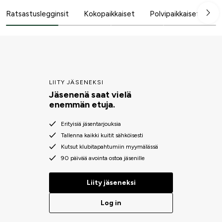
päiviin. Katso koko trendikkäitten ja teknisten trikoiden
valikoima. Monissa ratsastustrikoissa on käteviä ominaisuuksia,
Ratsastuslegginsit
Kokopaikkaiset
Polvipaikkaiset
Ta
kuten puhelintaskut ja vahvikkeet kulutukselle alttiissa kohdissa.
LIITY JÄSENEKSI
Jäsenenä saat vielä
enemmän etuja.
Erityisiä jäsentarjouksia
Tallenna kaikki kuitit sähköisesti
Kutsut klubitapahtumiin myymälässä
90 päivää avointa ostoa jäsenille
Liity jäseneksi
Log in