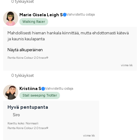
0 tykkäykset
Marie Gisela Leigh S
Vahvistettu ostaja
Walking Racer
Mahdollisesti hieman hankala kiinnittää, mutta ehdottomasti kätevä 
ja kaunis kaulapanta
Näytä alkuperäinen
Panta Koira Colour 2.0 traxx®
viime kk
0 tykkäykset
Kristiina S
Vahvistettu ostaja
Stall sweeping Trotter
Hyvä pentupanta
Siro
Koettu koko: Normaali
Panta Koira Colour 2.0 traxx®
viime kk