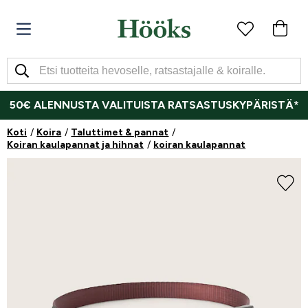
50€ ALENNUSTA VALITUISTA RATSASTUSKYPÄRISTÄ*
Koti
Koira
Taluttimet & pannat
Koiran kaulapannat ja hihnat
koiran kaulapannat