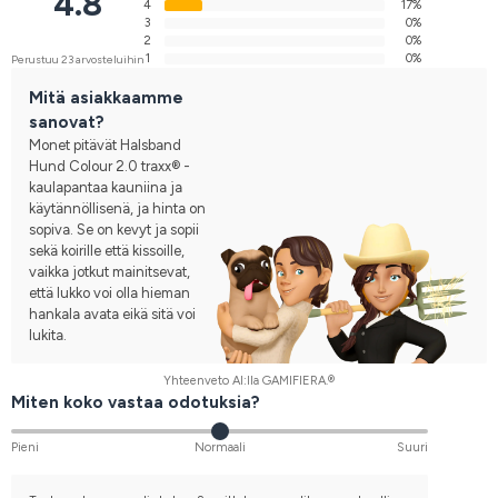
4.8
4
17%
3
0%
2
0%
1
0%
Perustuu 23 arvosteluihin
Mitä asiakkaamme
sanovat?
Monet pitävät Halsband
Hund Colour 2.0 traxx® -
kaulapantaa kauniina ja
käytännöllisenä, ja hinta on
sopiva. Se on kevyt ja sopii
sekä koirille että kissoille,
vaikka jotkut mainitsevat,
että lukko voi olla hieman
hankala avata eikä sitä voi
lukita.
Yhteenveto AI:lla GAMIFIERA.®
Miten koko vastaa odotuksia?
Pieni
Normaali
Suuri