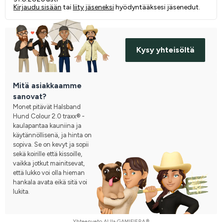
Kirjaudu sisään
tai
liity jäseneksi
hyödyntääksesi jäsenedut.
Kysy yhteisöltä
Mitä asiakkaamme
sanovat?
Monet pitävät Halsband
Hund Colour 2.0 traxx® -
kaulapantaa kauniina ja
käytännöllisenä, ja hinta on
sopiva. Se on kevyt ja sopii
sekä koirille että kissoille,
vaikka jotkut mainitsevat,
että lukko voi olla hieman
hankala avata eikä sitä voi
lukita.
Yhteenveto AI:lla GAMIFIERA.®