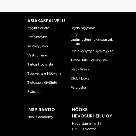
ASIAKASPALVELU
Myyntitiedote
Löydä myymälä
EU:n
Ota yhteyttä
vaatimustenmukaisuusvak
uutus
Kestävyystyö
Usein kysyttyjä kysymyksiä
Vastuumme
Tietoa Jula Holdingista
Tietoa Hööksistä
Black Week
Työskentele Hööksillä
Club Hööks
Tietosuojakäytäntö
Peru ostos
Evästeet
INSPIRAATIO
HÖÖKS
HEVOSURHEILU OY
Hööks Academy
Hagelstamintie 31
015 20 Vantaa