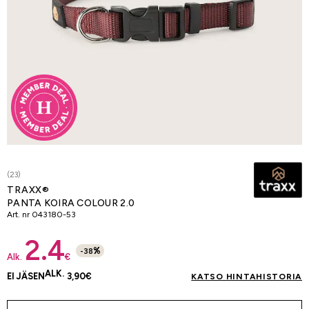
(23)
TRAXX®
PANTA KOIRA COLOUR 2.0
Art. nr
043180-53
2.4
%
-
38
Alk.
€
ALK.
EI JÄSEN
3,90
€
KATSO HINTAHISTORIA