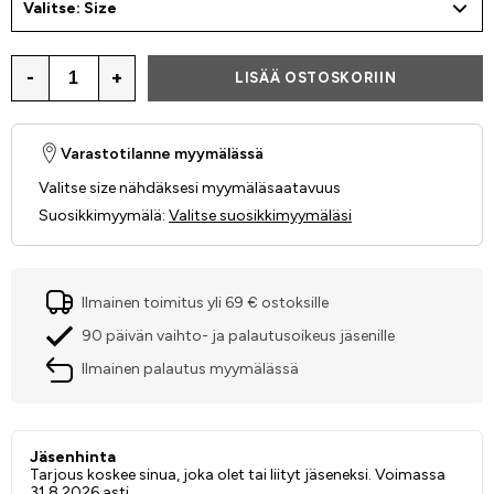
Valitse: Size
-
+
LISÄÄ OSTOSKORIIN
Varastotilanne myymälässä
Valitse size nähdäksesi myymäläsaatavuus
Suosikkimyymälä
:
Valitse suosikkimyymäläsi
Ilmainen toimitus yli 69 € ostoksille
90 päivän vaihto- ja palautusoikeus jäsenille
Ilmainen palautus myymälässä
Jäsenhinta
Tarjous koskee sinua, joka olet tai liityt jäseneksi. Voimassa
31.8.2026 asti