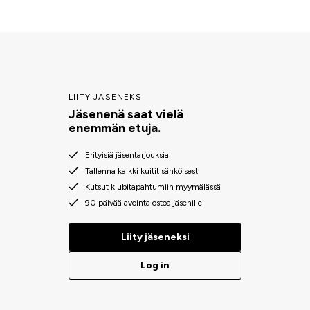
LIITY JÄSENEKSI
Jäsenenä saat vielä
enemmän etuja.
Erityisiä jäsentarjouksia
Tallenna kaikki kuitit sähköisesti
Kutsut klubitapahtumiin myymälässä
90 päivää avointa ostoa jäsenille
Liity jäseneksi
Log in