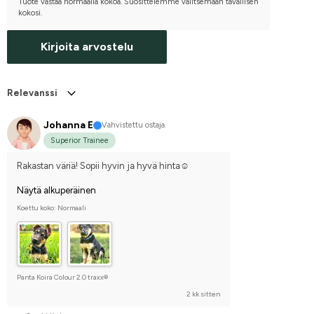
Tuote vastaa normaalia kokoa. Suosittelemme valitsemaan tavallisen
kokosi.
Kirjoita arvostelu
Relevanssi
Johanna E
Vahvistettu ostaja
Superior Trainee
Rakastan väriä! Sopii hyvin ja hyvä hinta☺️
Näytä alkuperäinen
Koettu koko: Normaali
Panta Koira Colour 2.0 traxx®
2 kk sitten