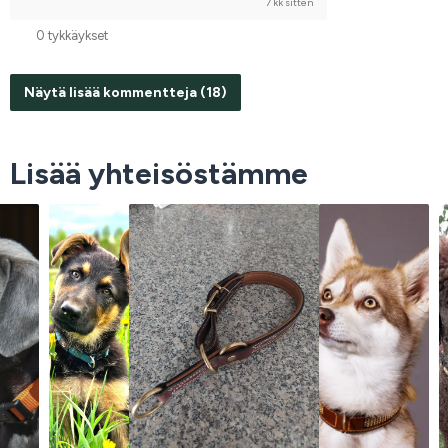
7 kk sitten
0 tykkäykset
Näytä lisää kommentteja (18)
Lisää yhteisöstämme