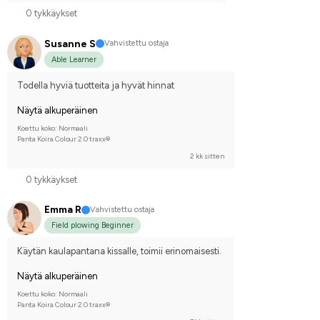
0 tykkäykset
Susanne S
Vahvistettu ostaja
Able Learner
Todella hyviä tuotteita ja hyvät hinnat
Näytä alkuperäinen
Koettu koko: Normaali
Panta Koira Colour 2.0 traxx®
2 kk sitten
0 tykkäykset
Emma R
Vahvistettu ostaja
Field plowing Beginner
Käytän kaulapantana kissalle, toimii erinomaisesti.
Näytä alkuperäinen
Koettu koko: Normaali
Panta Koira Colour 2.0 traxx®