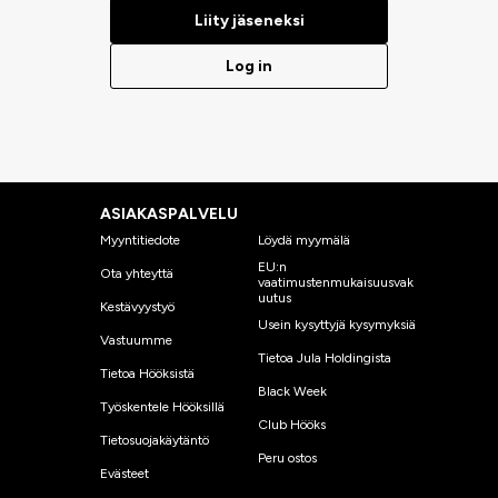
Liity jäseneksi
Log in
ASIAKASPALVELU
Myyntitiedote
Löydä myymälä
EU:n
Ota yhteyttä
vaatimustenmukaisuusvak
uutus
Kestävyystyö
Usein kysyttyjä kysymyksiä
Vastuumme
Tietoa Jula Holdingista
Tietoa Hööksistä
Black Week
Työskentele Hööksillä
Club Hööks
Tietosuojakäytäntö
Peru ostos
Evästeet