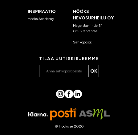
INSPIRAATIO
HÖÖKS
HEVOSURHEILU OY
Hööks Academy
Hagelstamintie 31
015 20 Vantaa
Sähköposti:
asiakaspalvelu
@hooks.fi
TILAA UUTISKIRJEEMME
OK
© Hööks.se 2020