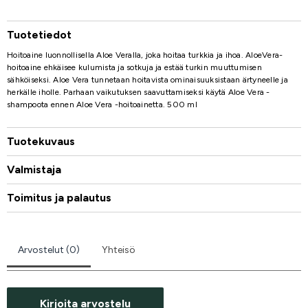
Tuotetiedot
Hoitoaine luonnollisella Aloe Veralla, joka hoitaa turkkia ja ihoa. AloeVera-
hoitoaine ehkäisee kulumista ja sotkuja ja estää turkin muuttumisen
sähköiseksi. Aloe Vera tunnetaan hoitavista ominaisuuksistaan ärtyneelle ja
herkälle iholle. Parhaan vaikutuksen saavuttamiseksi käytä Aloe Vera -
shampoota ennen Aloe Vera -hoitoainetta. 500 ml
Tuotekuvaus
Valmistaja
Toimitus ja palautus
Arvostelut (0)
Yhteisö
Kirjoita arvostelu