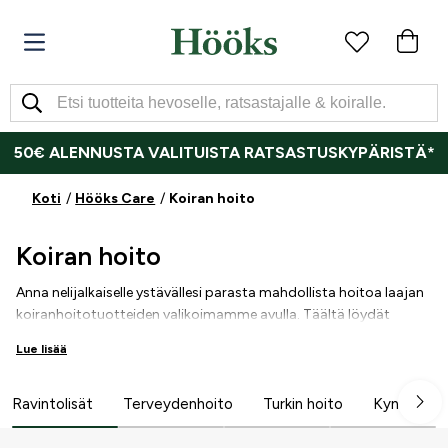
50€ ALENNUSTA VALITUISTA RATSASTUSKYPÄRISTÄ*
Koti
Hööks Care
Koiran hoito
Koiran hoito
Anna nelijalkaiselle ystävällesi parasta mahdollista hoitoa laajan
koiranhoitotuotteiden valikoimamme avulla. Täältä löydät
kaiken hoitotuotteista ja kynsipihdeistä shampoihin ja harjoihin -
Lue lisää
kaikkea, mikä saa koirasi tuntemaan olonsa hyväksi ja
näyttämään upealta. Valitse korkealaatuisista tuotteista, jotka
ovat hellävaraisia koirallesi. Tutustu valikoimaamme ja löydä
Ravintolisät
Terveydenhoito
Turkin hoito
Kynsien & 
oikeat tuotteet koirasi tarpeisiin!