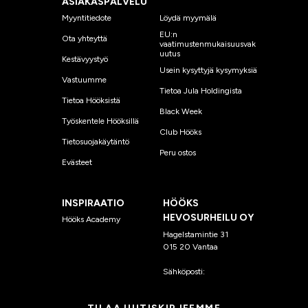
ASIAKASPALVELU
Myyntitiedote
Löydä myymälä
EU:n
Ota yhteyttä
vaatimustenmukaisuusvak
uutus
Kestävyystyö
Usein kysyttyjä kysymyksiä
Vastuumme
Tietoa Jula Holdingista
Tietoa Hööksistä
Black Week
Työskentele Hööksillä
Club Hööks
Tietosuojakäytäntö
Peru ostos
Evästeet
INSPIRAATIO
HÖÖKS
HEVOSURHEILU OY
Hööks Academy
Hagelstamintie 31
015 20 Vantaa
Sähköposti:
asiakaspalvelu
@hooks.fi