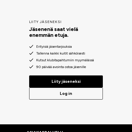
LIITY JÄSENEKSI
Jäsenenä saat vielä
enemmän etuja.
Erityisiä jäsentarjouksia
Tallenna kaikki kuitit sähköisesti
Kutsut klubitapahtumiin myymälässä
90 päivää avointa ostoa jäsenille
Liity jäseneksi
Log in