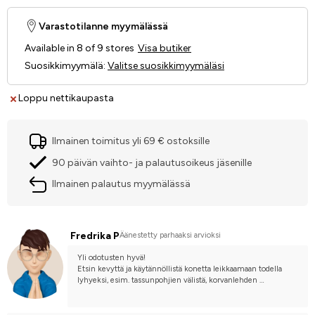
Varastotilanne myymälässä
Available in 8 of 9 stores
Visa butiker
Suosikkimyymälä
:
Valitse suosikkimyymäläsi
Loppu nettikaupasta
Ilmainen toimitus yli 69 € ostoksille
90 päivän vaihto- ja palautusoikeus jäsenille
Ilmainen palautus myymälässä
Fredrika P
Äänestetty parhaaksi arvioksi
Yli odotusten hyvä!
Etsin kevyttä ja käytännöllistä konetta leikkaamaan todella 
lyhyeksi, esim. tassunpohjien välistä, korvanlehden 
sisäpuolelta ja hygieniatrimmaukseen jne.
Verrattuna Bilteman kultaisen koneeseen, tämä on hyvin 
hiljainen, ei kuumene nopeasti, hyvä että siinä on akun 