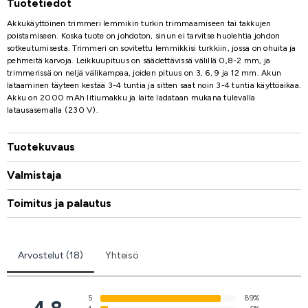
Tuotetiedot
Akkukäyttöinen trimmeri lemmikin turkin trimmaamiseen tai takkujen
poistamiseen. Koska tuote on johdoton, sinun ei tarvitse huolehtia johdon
sotkeutumisesta. Trimmeri on sovitettu lemmikkisi turkkiin, jossa on ohuita ja
pehmeitä karvoja. Leikkuupituus on säädettävissä välillä 0,8-2 mm, ja
trimmerissä on neljä välikampaa, joiden pituus on 3, 6, 9 ja 12 mm. Akun
lataaminen täyteen kestää 3-4 tuntia ja sitten saat noin 3-4 tuntia käyttöaikaa.
Akku on 2000 mAh litiumakku ja laite ladataan mukana tulevalla
latausasemalla (230 V).
Tuotekuvaus
Valmistaja
Toimitus ja palautus
Arvostelut (18)
Yhteisö
5
89%