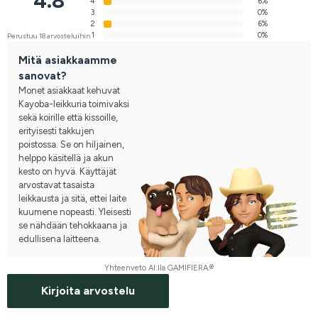
4.8
4
6%
3
0%
2
6%
1
0%
Perustuu 18 arvosteluihin
Mitä asiakkaamme
sanovat?
Monet asiakkaat kehuvat
Kayoba-leikkuria toimivaksi
sekä koirille että kissoille,
erityisesti takkujen
poistossa. Se on hiljainen,
helppo käsitellä ja akun
kesto on hyvä. Käyttäjät
arvostavat tasaista
leikkausta ja sitä, ettei laite
kuumene nopeasti. Yleisesti
se nähdään tehokkaana ja
edullisena laitteena.
Yhteenveto AI:lla GAMIFIERA.®
Kirjoita arvostelu