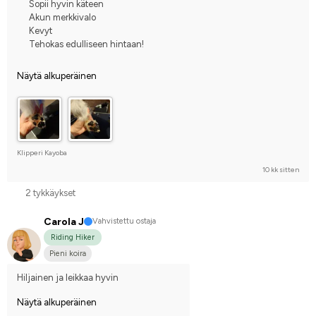
Sopii hyvin käteen
Akun merkkivalo
Kevyt
Tehokas edulliseen hintaan!
Näytä alkuperäinen
Klipperi Kayoba
10 kk sitten
2 tykkäykset
Carola J
Vahvistettu ostaja
Riding Hiker
Pieni koira
Hiljainen ja leikkaa hyvin
Näytä alkuperäinen