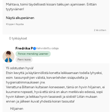
Mahtava, toimii täydellisesti kissani takkujen ajamiseen. Erittäin 
tyytyväinen!
Näytä alkuperäinen
Klipperi Kayoba
2 kk sitten
0 tykkäykset
Fredrika P
Vahvistettu ostaja
Fence mending Learner
Pieni koira
Yli odotusten hyvä!
Etsin kevyttä ja käytännöllistä konetta leikkaamaan todella lyhyeksi, 
esim. tassunpohjien välistä, korvanlehden sisäpuolelta ja 
hygieniatrimmaukseen jne.
Verrattuna Bilteman kultaisen koneeseen, tämä on hyvin hiljainen, ei 
kuumene nopeasti, hyvä että siinä on akun merkkivalo edessä, sopii 
hyvin käteen ja leikkaa hyvin tasaisesti ja siististi! Liitän mukaan 
ennen ja jälkeen kuvat yhdestä koiran tassusta!
Hiljainen