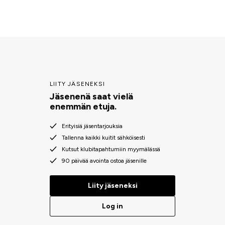
LIITY JÄSENEKSI
Jäsenenä saat vielä
enemmän etuja.
Erityisiä jäsentarjouksia
Tallenna kaikki kuitit sähköisesti
Kutsut klubitapahtumiin myymälässä
90 päivää avointa ostoa jäsenille
Liity jäseneksi
Log in