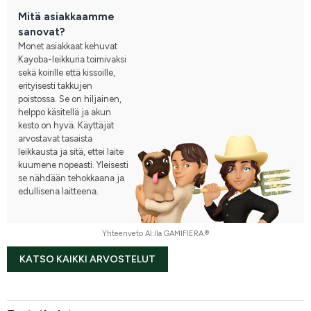
merkkivalo edessä, sopii hyvin käteen ja leikkaa hyvin 
Mitä asiakkaamme
tasaisesti ja siististi! Liitän mukaan ennen ja jälkeen kuvat 
sanovat?
yhdestä koiran tassusta!
Monet asiakkaat kehuvat
Kayoba-leikkuria toimivaksi
sekä koirille että kissoille,
erityisesti takkujen
poistossa. Se on hiljainen,
helppo käsitellä ja akun
kesto on hyvä. Käyttäjät
arvostavat tasaista
leikkausta ja sitä, ettei laite
kuumene nopeasti. Yleisesti
se nähdään tehokkaana ja
edullisena laitteena.
Yhteenveto AI:lla GAMIFIERA.®
KATSO KAIKKI ARVOSTELUT