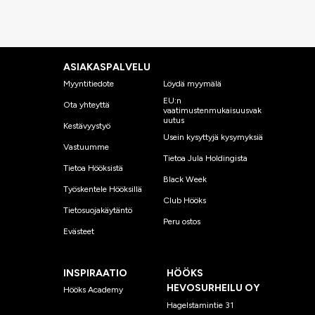
ASIAKASPALVELU
Myyntitiedote
Löydä myymälä
EU:n
Ota yhteyttä
vaatimustenmukaisuusvak
uutus
Kestävyystyö
Usein kysyttyjä kysymyksiä
Vastuumme
Tietoa Jula Holdingista
Tietoa Hööksistä
Black Week
Työskentele Hööksillä
Club Hööks
Tietosuojakäytäntö
Peru ostos
Evästeet
INSPIRAATIO
HÖÖKS
HEVOSURHEILU OY
Hööks Academy
Hagelstamintie 31