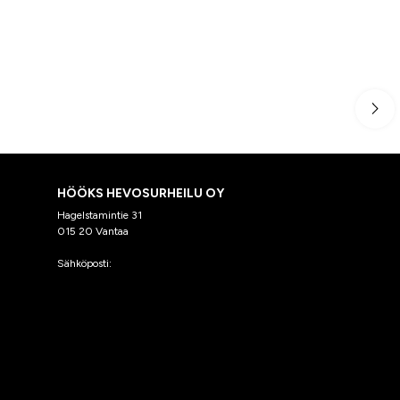
HÖÖKS HEVOSURHEILU OY
Hagelstamintie 31
015 20 Vantaa
Sähköposti:
asiakaspalvelu@hooks.fi