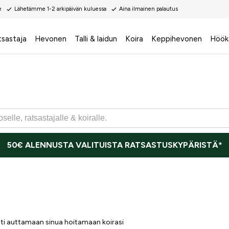
e
Lähetämme 1-2 arkipäivän kuluessa
Aina ilmainen palautus
tsastaja
Hevonen
Talli & laidun
Koira
Keppihevonen
Höök
50€ ALENNUSTA VALITUISTA RATSASTUSKYPÄRISTÄ*
sti auttamaan sinua hoitamaan koirasi