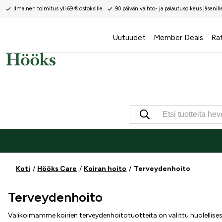
Ilmainen toimitus yli 69 € ostoksille
90 päivän vaihto- ja palautusoikeus jäsenill
Uutuudet
Member Deals
Ra
Koti
Hööks Care
Koiran hoito
Terveydenhoito
Terveydenhoito
Valikoimamme koirien terveydenhoitotuotteita on valittu huolellise