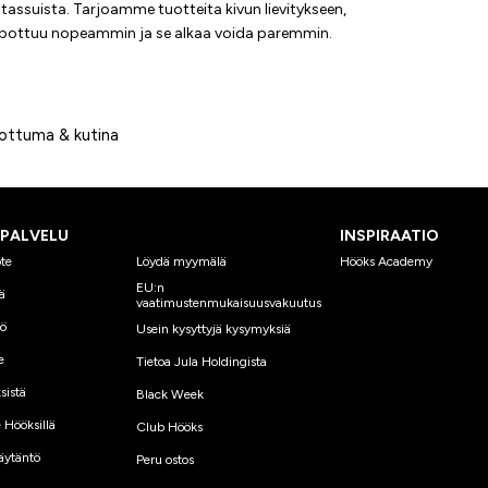
tassuista. Tarjoamme tuotteita kivun lievitykseen,
elpottuu nopeammin ja se alkaa voida paremmin.
hottuma & kutina
SPALVELU
INSPIRAATIO
te
Löydä myymälä
Hööks Academy
EU:n
ä
vaatimustenmukaisuusvakuutus
yö
Usein kysyttyjä kysymyksiä
e
Tietoa Jula Holdingista
sistä
Black Week
 Hööksillä
Club Hööks
äytäntö
Peru ostos