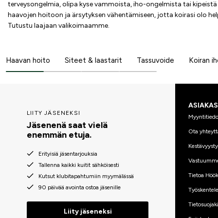
terveysongelmia, olipa kyse vammoista, iho-ongelmista tai kipeistä 
haavojen hoitoon ja ärsytyksen vähentämiseen, jotta koirasi olo h
Tutustu laajaan valikoimaamme.
Haavan hoito
Siteet & laastarit
Tassuvoide
Koiran i
ASIAKA
LIITY JÄSENEKSI
Myyntitiedo
Jäsenenä saat vielä
Ota yhteytt
enemmän etuja.
Kestävyyst
Erityisiä jäsentarjouksia
Vastuumm
Tallenna kaikki kuitit sähköisesti
Tietoa Höök
Kutsut klubitapahtumiin myymälässä
90 päivää avointa ostoa jäsenille
Työskentele
Tietosuojak
Liity jäseneksi