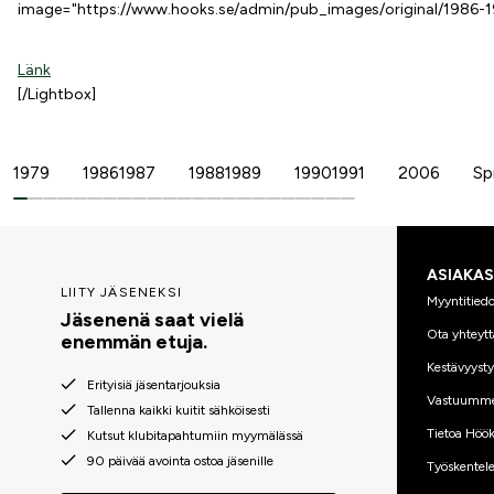
image="https://www.hooks.se/admin/pub_images/original/1986-
Länk
[/Lightbox]
1979
19861987
19881989
19901991
2006
Sp
ASIAKA
LIITY JÄSENEKSI
Myyntitiedo
Jäsenenä saat vielä
Ota yhteytt
enemmän etuja.
Kestävyyst
Erityisiä jäsentarjouksia
Vastuumm
Tallenna kaikki kuitit sähköisesti
Tietoa Höök
Kutsut klubitapahtumiin myymälässä
90 päivää avointa ostoa jäsenille
Työskentele