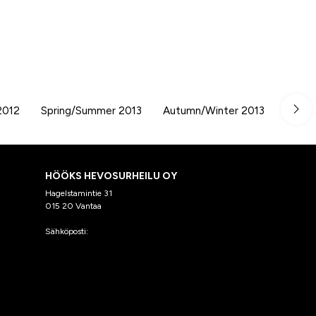
2012
Spring/Summer 2013
Autumn/Winter 2013
Sprin
HÖÖKS HEVOSURHEILU OY
Hagelstamintie 31
015 20 Vantaa
Sähköposti:
asiakaspalvelu@hooks.fi