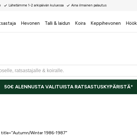
e
Lähetämme 1-2 arkipäivän kuluessa
Aina ilmainen palautus
tsastaja
Hevonen
Talli & laidun
Koira
Keppihevonen
Höök
50€ ALENNUSTA VALITUISTA RATSASTUSKYPÄRISTÄ*
 title="Autumn/Winter 1986-1987"