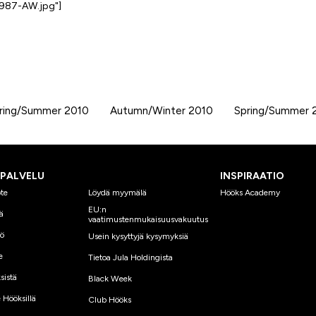
1987-AW.jpg"]
ring/Summer 2010
Autumn/Winter 2010
Spring/Summer 
SPALVELU
INSPIRAATIO
te
Löydä myymälä
Hööks Academy
EU:n
ä
vaatimustenmukaisuusvakuutus
yö
Usein kysyttyjä kysymyksiä
e
Tietoa Jula Holdingista
sistä
Black Week
 Hööksillä
Club Hööks