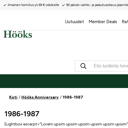
Ilmainen toimitus yli 69 € ostoksille
90 päivän vaihto- ja palautusoikeus jäsenill
Uutuudet
Member Deals
Ra
Koti
Hööks Anniversary
1986-1987
1986-1987
[Lightbox excerpt="Lorem upsim upsim upsim upsim upsim upsim"