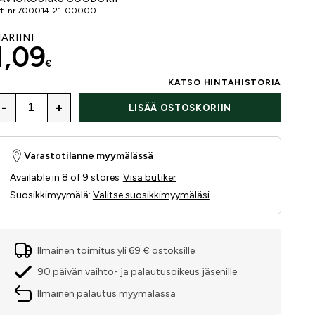
t. nr
700014-21-00000
ARIINI
1,09
€
KATSO HINTAHISTORIA
-
+
LISÄÄ OSTOSKORIIN
Varastotilanne myymälässä
Available in 8 of 9 stores
Visa butiker
Suosikkimyymälä
:
Valitse suosikkimyymäläsi
Ilmainen toimitus yli 69 € ostoksille
90 päivän vaihto- ja palautusoikeus jäsenille
Ilmainen palautus myymälässä