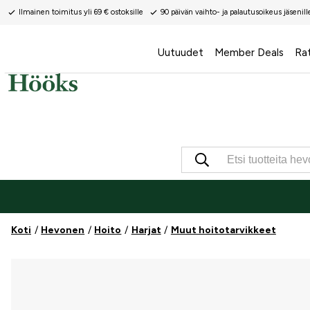
Ilmainen toimitus yli 69 € ostoksille
90 päivän vaihto- ja palautusoikeus jäsenill
Uutuudet
Member Deals
Ra
Koti
Hevonen
Hoito
Harjat
Muut hoitotarvikkeet