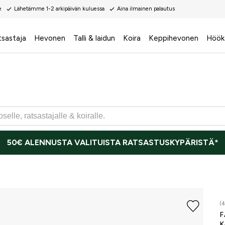
e
Lähetämme 1-2 arkipäivän kuluessa
Aina ilmainen palautus
tsastaja
Hevonen
Talli & laidun
Koira
Keppihevonen
Höök
50€ ALENNUSTA VALITUISTA RATSASTUSKYPÄRISTÄ*
(4
F
K