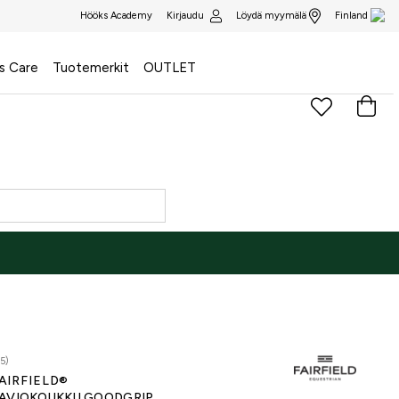
Kirjaudu
Löydä myymälä
Hööks Academy
Finland
s Care
Tuotemerkit
OUTLET
5)
AIRFIELD®
AVIOKOUKKU GOODGRIP