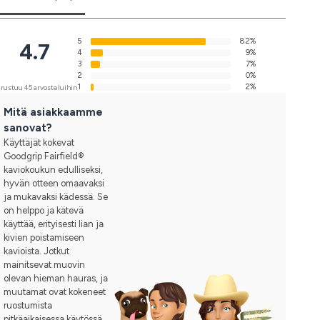
5
82%
4.7
4
9%
3
7%
2
0%
1
2%
rustuu 45 arvosteluihin
Mitä asiakkaamme
sanovat?
Käyttäjät kokevat
Goodgrip Fairfield®
kaviokoukun edulliseksi,
hyvän otteen omaavaksi
ja mukavaksi kädessä. Se
on helppo ja kätevä
käyttää, erityisesti lian ja
kivien poistamiseen
kavioista. Jotkut
mainitsevat muovin
olevan hieman hauras, ja
muutamat ovat kokeneet
ruostumista
pitkäaikaisessa käytössä,