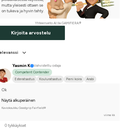
mutta yleisesti ottaen se
on tukeva ja hyvin tehty.
Yhteenveto AI:lla GAMIFIERA.®
Kirjoita arvostelu
elevanssi
Yasmin K
Vahvistettu ostaja
Competent Contender
Esteratsastus
Kouluratsastus
Pieni koira
Arabi
Kilpailen harrastetasolla
Ok
Näytä alkuperäinen
Kaviokoukku Goodgrip Fairfield®
viime kk
0 tykkäykset