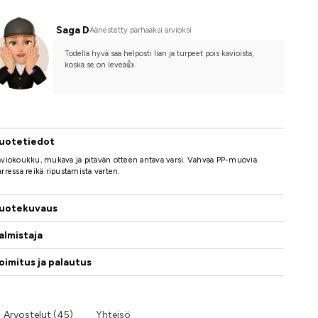
Saga D
Äänestetty parhaaksi arvioksi
Todella hyvä saa helposti lian ja turpeet pois kavioista, 
koska se on leveä👍
uotetiedot
viokoukku, mukava ja pitävän otteen antava varsi. Vahvaa PP-muovia.
rressa reikä ripustamista varten.
uotekuvaus
almistaja
oimitus ja palautus
Arvostelut (45)
Yhteisö