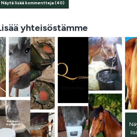
Näytä lisää kommentteja (40)
Lisää yhteisöstämme
Nä
 lis