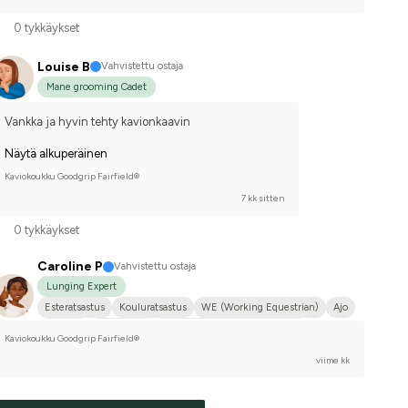
0 tykkäykset
Louise B
Vahvistettu ostaja
Mane grooming Cadet
Vankka ja hyvin tehty kavionkaavin
Näytä alkuperäinen
Kaviokoukku Goodgrip Fairfield®
7 kk sitten
0 tykkäykset
Caroline P
Vahvistettu ostaja
Lunging Expert
Esteratsastus
Kouluratsastus
WE (Working Equestrian)
Ajo
Iso koira
Friisiläinen
Hollanin puoliverinen (KWPN)
Kaviokoukku Goodgrip Fairfield®
Irlantilainen urheiluponi
Puoliveriristeytys
P.R.E.
viime kk
Ruotsin puoliverinen (SWB)
Joku muu hevonen
Kilpailen harrastetasolla