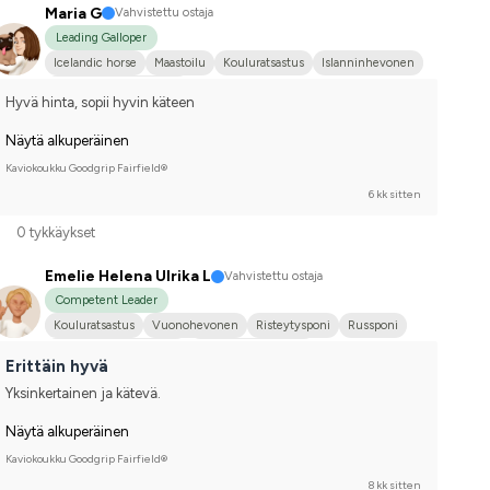
Maria G
Vahvistettu ostaja
Leading Galloper
Icelandic horse
Maastoilu
Kouluratsastus
Islanninhevonen
Kilpailen harrastetasolla
Hyvä hinta, sopii hyvin käteen
Näytä alkuperäinen
Kaviokoukku Goodgrip Fairfield®
6 kk sitten
0 tykkäykset
Emelie Helena Ulrika L
Vahvistettu ostaja
Competent Leader
Kouluratsastus
Vuonohevonen
Risteytysponi
Russponi
Ruotsalainen ratsuponi
Joku muu hevonen
Erittäin hyvä
Ruotsin puoliverinen (SWB)
En kilpaile
Yksinkertainen ja kätevä.
Näytä alkuperäinen
Kaviokoukku Goodgrip Fairfield®
8 kk sitten