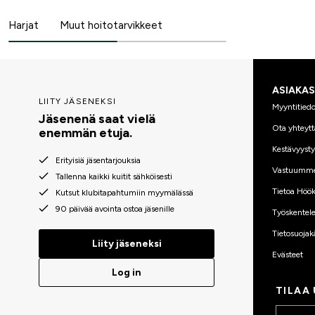
Harjat
Muut hoitotarvikkeet
ASIAKA
LIITY JÄSENEKSI
Myyntitiedo
Jäsenenä saat vielä
Ota yhteytt
enemmän etuja.
Kestävyyst
Erityisiä jäsentarjouksia
Vastuumm
Tallenna kaikki kuitit sähköisesti
Tietoa Höök
Kutsut klubitapahtumiin myymälässä
90 päivää avointa ostoa jäsenille
Työskentele
Tietosuojak
Liity jäseneksi
Evästeet
Log in
TILAA