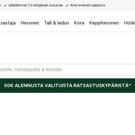
e
Lähetämme 1-2 arkipäivän kuluessa
Aina ilmainen palautus
tsastaja
Hevonen
Talli & laidun
Koira
Keppihevonen
Höök
50€ ALENNUSTA VALITUISTA RATSASTUSKYPÄRISTÄ*