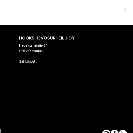
HÖÖKS HEVOSURHEILU OY
Hagelstamintie 31
015 20 Vantaa
Sähköposti:
asiakaspalvelu@hooks.fi