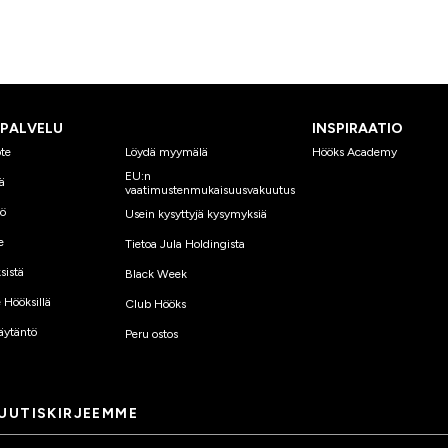
SPALVELU
INSPIRAATIO
te
Löydä myymälä
Hööks Academy
EU:n
ä
vaatimustenmukaisuusvakuutus
yö
Usein kysyttyjä kysymyksiä
e
Tietoa Jula Holdingista
sistä
Black Week
 Hööksillä
Club Hööks
äytäntö
Peru ostos
 UUTISKIRJEEMME