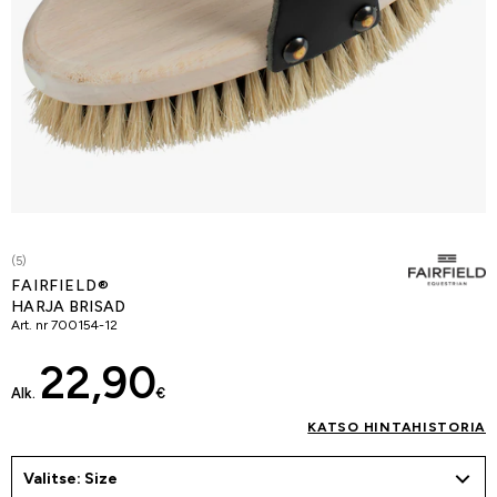
(5)
FAIRFIELD®
HARJA BRISAD
Art. nr
700154-12
22,90
Alk.
€
KATSO HINTAHISTORIA
Valitse: Size