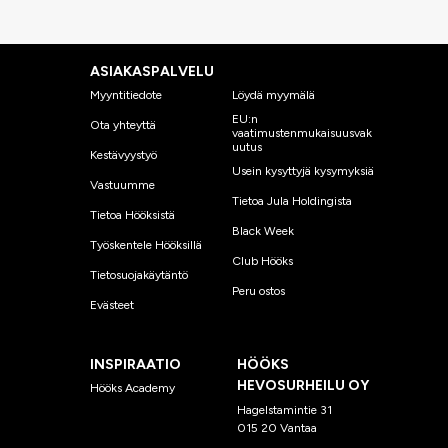
ASIAKASPALVELU
Myyntitiedote
Löydä myymälä
EU:n
Ota yhteyttä
vaatimustenmukaisuusvak
uutus
Kestävyystyö
Usein kysyttyjä kysymyksiä
Vastuumme
Tietoa Jula Holdingista
Tietoa Hööksistä
Black Week
Työskentele Hööksillä
Club Hööks
Tietosuojakäytäntö
Peru ostos
Evästeet
INSPIRAATIO
HÖÖKS
HEVOSURHEILU OY
Hööks Academy
Hagelstamintie 31
015 20 Vantaa