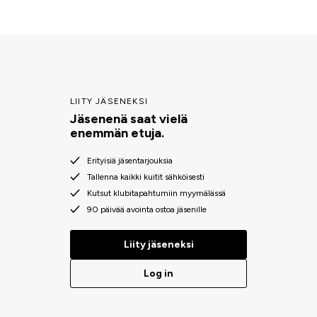
LIITY JÄSENEKSI
Jäsenenä saat vielä
enemmän etuja.
Erityisiä jäsentarjouksia
Tallenna kaikki kuitit sähköisesti
Kutsut klubitapahtumiin myymälässä
90 päivää avointa ostoa jäsenille
Liity jäseneksi
Log in