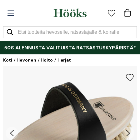
50€ ALENNUSTA VALITUISTA RATSASTUSKYPÄRISTÄ*
Koti
Hevonen
Hoito
Harjat