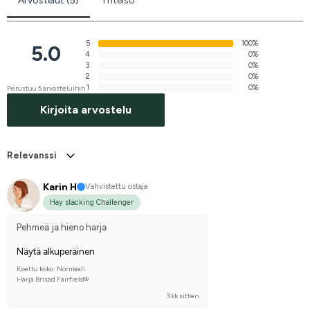
Arvostelut (5)
Yhteisö
5
100%
5.0
4
0%
3
0%
2
0%
1
0%
Perustuu 5 arvosteluihin
Kirjoita arvostelu
Relevanssi
Karin H
Vahvistettu ostaja
Hay stacking Challenger
Pehmeä ja hieno harja
Näytä alkuperäinen
Koettu koko: Normaali
Harja Brisad Fairfield®
3 kk sitten