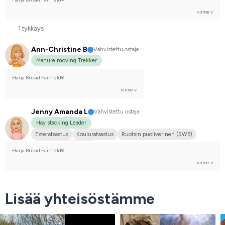
viime v
1 tykkäys
Ann-Christine B
Vahvistettu ostaja
Manure moving Trekker
Harja Brisad Fairfield®
viime v
Jenny Amanda L
Vahvistettu ostaja
Hay stacking Leader
Esteratsastus
Kouluratsastus
Ruotsin puoliverinen (SWB)
Kilpailen harrastetasolla
Harja Brisad Fairfield®
viime v
Lisää yhteisöstämme