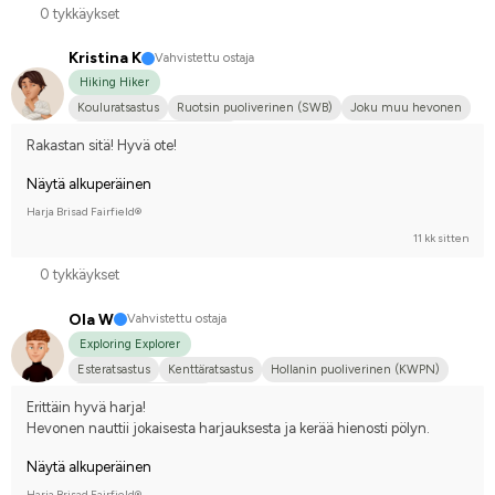
0 tykkäykset
Kristina K
Vahvistettu ostaja
Hiking Hiker
Kouluratsastus
Ruotsin puoliverinen (SWB)
Joku muu hevonen
Kilpailen edistyneellä tasolla
Rakastan sitä! Hyvä ote!
Näytä alkuperäinen
Harja Brisad Fairfield®
11 kk sitten
0 tykkäykset
Ola W
Vahvistettu ostaja
Exploring Explorer
Esteratsastus
Kenttäratsastus
Hollanin puoliverinen (KWPN)
Kilpailen harrastetasolla
Erittäin hyvä harja! 
Hevonen nauttii jokaisesta harjauksesta ja kerää hienosti pölyn.
Näytä alkuperäinen
Harja Brisad Fairfield®