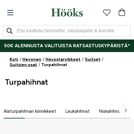
50€ ALENNUSTA VALITUISTA RATSASTUSKYPÄRISTÄ*
Koti
Hevonen
Hevostarvikkeet
Suitset
Suitsien osat
Turpahihnat
Turpahihnat
Alaturpahihnan kiinnikkeet
Leukahihnat
Niskahihnat
T