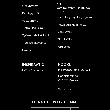
EU:n
Ota yhteyttä
vaatimustenmukaisuusvak
uutus
Kestävyystyö
Usein kysyttyjä kysymyksiä
Vastuumme
Tietoa Jula Holdingista
Tietoa Hööksistä
Black Week
Työskentele Hööksillä
Club Hööks
Tietosuojakäytäntö
Peru ostos
Evästeet
INSPIRAATIO
HÖÖKS
HEVOSURHEILU OY
Hööks Academy
Hagelstamintie 31
015 20 Vantaa
Sähköposti:
asiakaspalvelu
@hooks.fi
TILAA UUTISKIRJEEMME