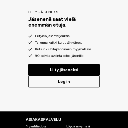
LIITY JÄSENEKSI
Jäsenenä saat vielä
enemmän etuja.
Erityisiä jäsentarjouksia
Tallenna kaikki kuitit sähköisesti
Kutsut klubitapahtumiin myymälässä
90 päivää avointa ostoa jäsenille
Liity jäseneksi
Log in
ASIAKASPALVELU
Myyntitiedote
Löydä myymälä