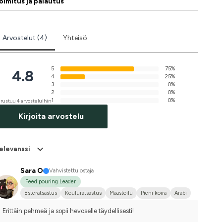
oimitus ja palautus
Arvostelut (4)
Yhteisö
5
75%
4.8
4
25%
3
0%
2
0%
1
0%
rustuu 4 arvosteluihin
Kirjoita arvostelu
elevanssi
Sara O
Vahvistettu ostaja
Feed pouring Leader
Esteratsastus
Kouluratsastus
Maastoilu
Pieni koira
Arabi
Englannin täysverinen
Ruotsin puoliverinen (SWB)
Erittäin pehmeä ja sopii hevoselle täydellisesti!
Kilpailen harrastetasolla