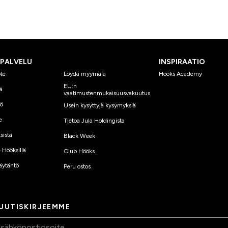
SPALVELU
INSPIRAATIO
te
Löydä myymälä
Hööks Academy
EU:n
ä
vaatimustenmukaisuusvakuutus
yö
Usein kysyttyjä kysymyksiä
e
Tietoa Jula Holdingista
sistä
Black Week
 Hööksillä
Club Hööks
äytäntö
Peru ostos
 UUTISKIRJEEMME