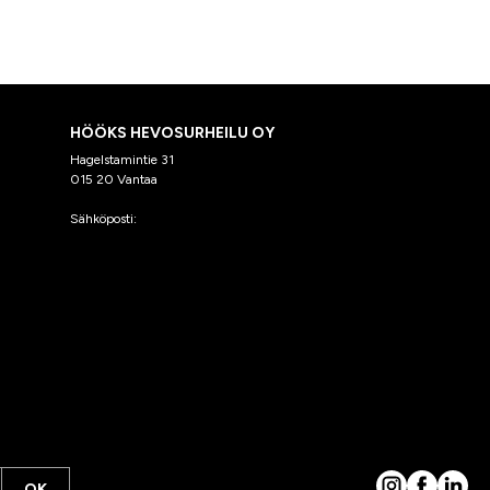
HÖÖKS HEVOSURHEILU OY
Hagelstamintie 31
015 20 Vantaa
Sähköposti:
asiakaspalvelu@hooks.fi
OK