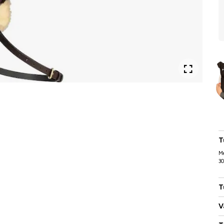
T
Me
30
T
V