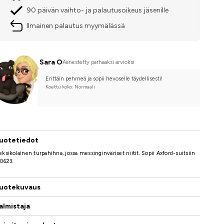
90 päivän vaihto- ja palautusoikeus jäsenille
Ilmainen palautus myymälässä
Sara O
Äänestetty parhaaksi arvioksi
Erittäin pehmeä ja sopii hevoselle täydellisesti!
Koettu koko: Normaali
uotetiedot
ksikolainen turpahihna, jossa messinginväriset niitit. Sopii Axford-suitsiin
0623.
uotekuvaus
almistaja