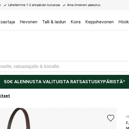
e
Lähetämme 1-2 arkipäivän kuluessa
Aina ilmainen palautus
tsastaja
Hevonen
Talli & laidun
Koira
Keppihevonen
Höök
50€ ALENNUSTA VALITUISTA RATSASTUSKYPÄRISTÄ*
itset
ONLI
(4
F
M