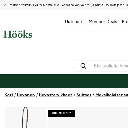
Ilmainen toimitus yli 69 € ostoksille
90 päivän vaihto- ja palautusoikeus jäsenill
Uutuudet
Member Deals
Ra
Koti
Hevonen
Hevostarvikkeet
Suitset
Meksikolaiset su
ONLINE ONLY