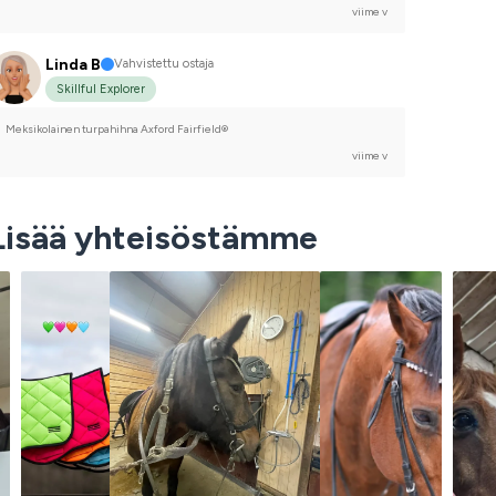
viime v
Linda B
Vahvistettu ostaja
Skillful Explorer
Meksikolainen turpahihna Axford Fairfield®
viime v
Lisää yhteisöstämme