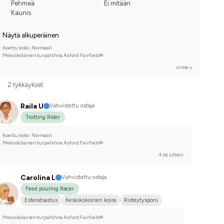
Pehmeä
Ei mitään
Kaunis
Näytä alkuperäinen
Koettu koko: Normaali
Meksikolainen turpahihna Axford Fairfield®
viime v
2 tykkäykset
Raila U
Vahvistettu ostaja
Trotting Rider
Koettu koko: Normaali
Meksikolainen turpahihna Axford Fairfield®
4 kk sitten
Carolina L
Vahvistettu ostaja
Feed pouring Racer
Esteratsastus
Keskikokoinen koira
Risteytysponi
Meksikolainen turpahihna Axford Fairfield®