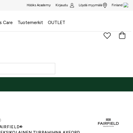
Kirjaudu
Löydä myymälä
Hööks Academy
Finland
s Care
Tuotemerkit
OUTLET
NE ONLY
)
AIRFIELD®
EKSIKOLAINEN TURPAHIHNA AXFORD