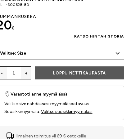
t. nr
300628-80
UMMANRUSKEA
20
€
KATSO HINTAHISTORIA
Valitse: Size
-
+
LOPPU NETTIKAUPASTA
Varastotilanne myymälässä
Valitse size nähdäksesi myymäläsaatavuus
Suosikkimyymälä
:
Valitse suosikkimyymäläsi
Ilmainen toimitus yli 69 € ostoksille