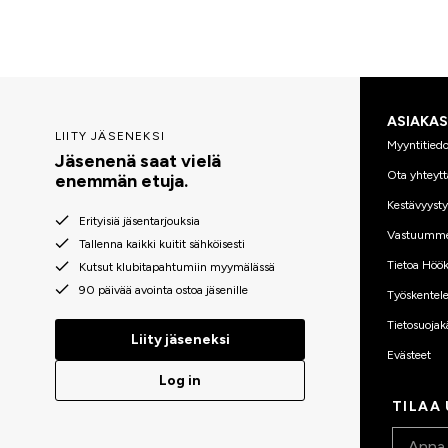
ASIAKA
LIITY JÄSENEKSI
Myyntitiedo
Jäsenenä saat vielä
Ota yhteytt
enemmän etuja.
Kestävyyst
Erityisiä jäsentarjouksia
Vastuumm
Tallenna kaikki kuitit sähköisesti
Tietoa Höök
Kutsut klubitapahtumiin myymälässä
90 päivää avointa ostoa jäsenille
Työskentele
Tietosuojak
Liity jäseneksi
Evästeet
Log in
TILAA