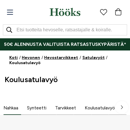
50€ ALENNUSTA VALITUISTA RATSASTUSKYPÄRISTÄ*
Koti
Hevonen
Hevostarvikkeet
Satulavyöt
Koulusatulavyö
Koulusatulavyö
Nahkaa
Synteetti
Tarvikkeet
Koulusatulavyö
Hy