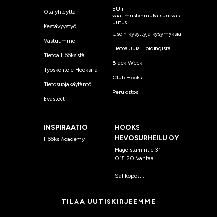
EU:n
Ota yhteyttä
vaatimustenmukaisuusvak
uutus
Kestävyystyö
Usein kysyttyjä kysymyksiä
Vastuumme
Tietoa Jula Holdingista
Tietoa Hööksistä
Black Week
Työskentele Hööksillä
Club Hööks
Tietosuojakäytäntö
Peru ostos
Evästeet
INSPIRAATIO
HÖÖKS
HEVOSURHEILU OY
Hööks Academy
Hagelstamintie 31
015 20 Vantaa
Sähköposti:
asiakaspalvelu
@hooks.fi
TILAA UUTISKIRJEEMME