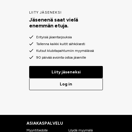
LIITY JÄSENEKSI
Jäsenenä saat vielä
enemmän etuja.
Erityisiä jäsentarjouksia
Tallenna kaikki kuitit sähköisesti
Kutsut klubitapahtumiin myymälässä
90 päivää avointa ostoa jäsenille
Liity jäseneksi
Log in
ASIAKASPALVELU
Myyntitiedote
Löydä myymälä