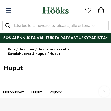
50€ ALENNUSTA VALITUISTA RATSASTUSKYPÄRISTÄ*
Koti
Hevonen
Hevostarvikkeet
Satulahuovat & huput
Huput
Huput
Neliöhuovat
Huput
Vojlock