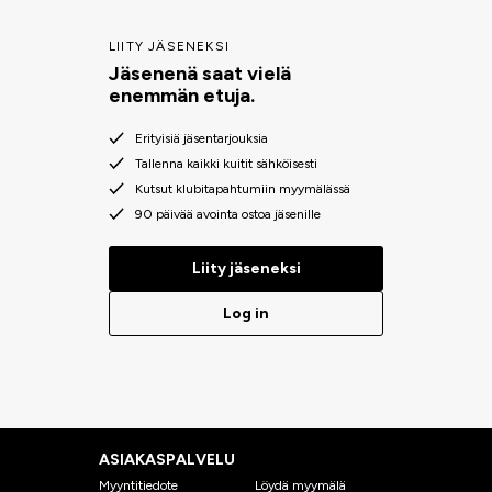
LIITY JÄSENEKSI
Jäsenenä saat vielä
enemmän etuja.
Erityisiä jäsentarjouksia
Tallenna kaikki kuitit sähköisesti
Kutsut klubitapahtumiin myymälässä
90 päivää avointa ostoa jäsenille
Liity jäseneksi
Log in
ASIAKASPALVELU
Myyntitiedote
Löydä myymälä