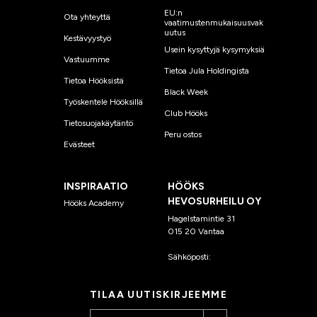
EU:n
Ota yhteyttä
vaatimustenmukaisuusvak
uutus
Kestävyystyö
Usein kysyttyjä kysymyksiä
Vastuumme
Tietoa Jula Holdingista
Tietoa Hööksistä
Black Week
Työskentele Hööksillä
Club Hööks
Tietosuojakäytäntö
Peru ostos
Evästeet
INSPIRAATIO
HÖÖKS
HEVOSURHEILU OY
Hööks Academy
Hagelstamintie 31
015 20 Vantaa
Sähköposti:
asiakaspalvelu
@hooks.fi
TILAA UUTISKIRJEEMME