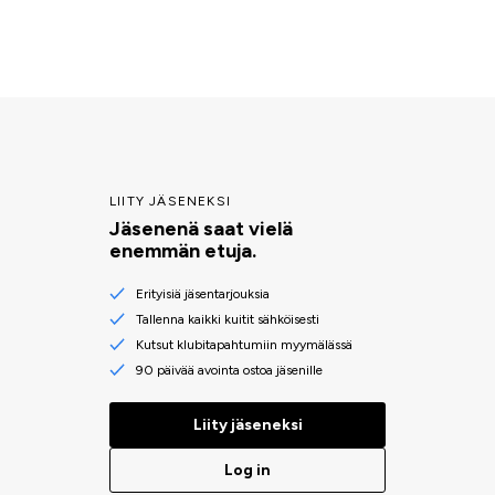
LIITY JÄSENEKSI
Jäsenenä saat vielä
enemmän etuja.
Erityisiä jäsentarjouksia
Tallenna kaikki kuitit sähköisesti
Kutsut klubitapahtumiin myymälässä
90 päivää avointa ostoa jäsenille
Liity jäseneksi
Log in