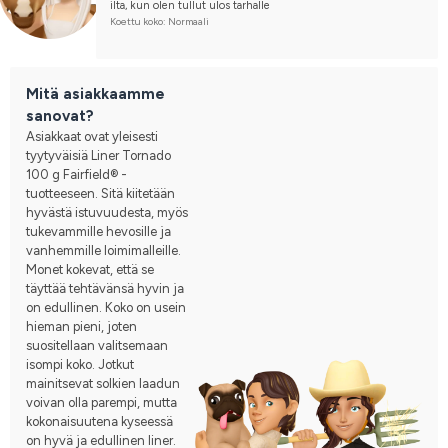
ilta, kun olen tullut ulos tarhalle
Koettu koko: Normaali
Mitä asiakkaamme
sanovat?
Asiakkaat ovat yleisesti
tyytyväisiä Liner Tornado
100 g Fairfield® -
tuotteeseen. Sitä kiitetään
hyvästä istuvuudesta, myös
tukevammille hevosille ja
vanhemmille loimimalleille.
Monet kokevat, että se
täyttää tehtävänsä hyvin ja
on edullinen. Koko on usein
hieman pieni, joten
suositellaan valitsemaan
isompi koko. Jotkut
mainitsevat solkien laadun
voivan olla parempi, mutta
kokonaisuutena kyseessä
on hyvä ja edullinen liner.