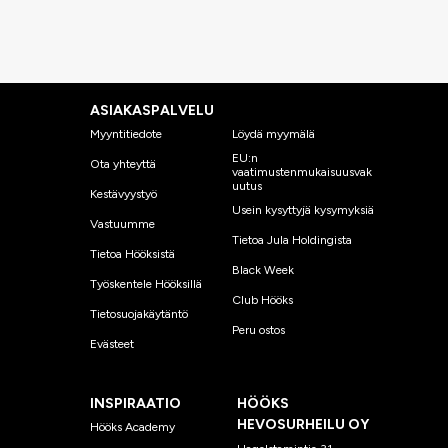
ASIAKASPALVELU
Myyntitiedote
Löydä myymälä
EU:n
Ota yhteyttä
vaatimustenmukaisuusvak
uutus
Kestävyystyö
Usein kysyttyjä kysymyksiä
Vastuumme
Tietoa Jula Holdingista
Tietoa Hööksistä
Black Week
Työskentele Hööksillä
Club Hööks
Tietosuojakäytäntö
Peru ostos
Evästeet
INSPIRAATIO
HÖÖKS
HEVOSURHEILU OY
Hööks Academy