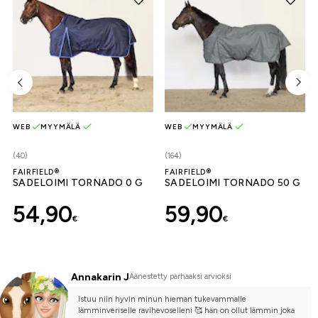
WEB
MYYMÄLÄ
WEB
MYYMÄLÄ
(40)
(164)
FAIRFIELD®
FAIRFIELD®
SADELOIMI TORNADO 0 G
SADELOIMI TORNADO 50 G
54,90
59,90
€
€
Annakarin J
Äänestetty parhaaksi arvioksi
Istuu niin hyvin minun hieman tukevammalle 
lämminveriselle ravihevoselleni 🥰 hän on ollut lämmin joka 