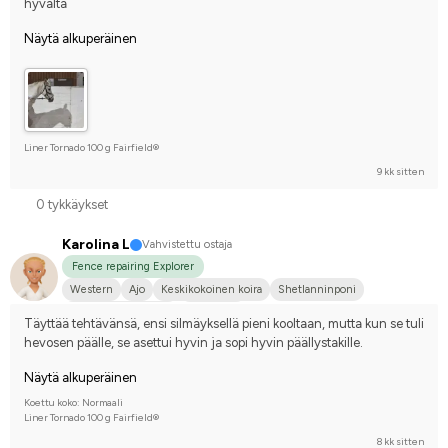
hyvältä
Näytä alkuperäinen
Liner Tornado 100 g Fairfield®
9 kk sitten
0 tykkäykset
Karolina L
Vahvistettu ostaja
Fence repairing Explorer
Western
Ajo
Keskikokoinen koira
Shetlanninponi
Joku muu hevonen
En kilpaile
Täyttää tehtävänsä, ensi silmäyksellä pieni kooltaan, mutta kun se tuli 
hevosen päälle, se asettui hyvin ja sopi hyvin päällystakille.
Näytä alkuperäinen
Koettu koko: Normaali
Liner Tornado 100 g Fairfield®
8 kk sitten