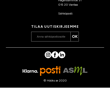
Hagelstamintie 31
015 20 Vantaa
Sähköposti:
asiakaspalvelu
@hooks.fi
TILAA UUTISKIRJEEMME
OK
© Hööks.se 2020