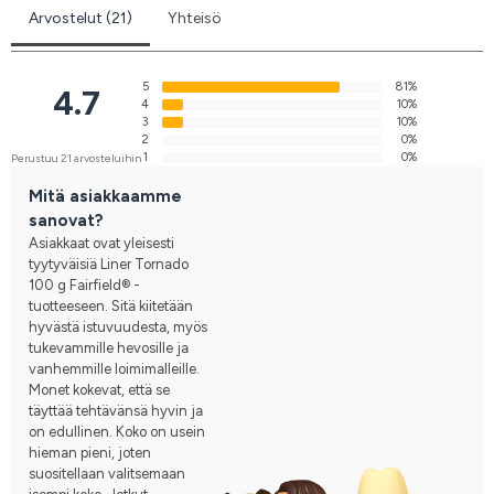
Arvostelut (21)
Yhteisö
5
81%
4.7
4
10%
3
10%
2
0%
1
0%
Perustuu 21 arvosteluihin
Mitä asiakkaamme
sanovat?
Asiakkaat ovat yleisesti
tyytyväisiä Liner Tornado
100 g Fairfield® -
tuotteeseen. Sitä kiitetään
hyvästä istuvuudesta, myös
tukevammille hevosille ja
vanhemmille loimimalleille.
Monet kokevat, että se
täyttää tehtävänsä hyvin ja
on edullinen. Koko on usein
hieman pieni, joten
suositellaan valitsemaan