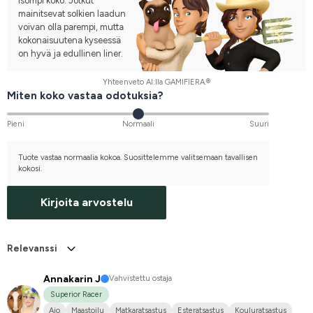
isompi koko. Jotkut
mainitsevat solkien laadun
voivan olla parempi, mutta
kokonaisuutena kyseessä
on hyvä ja edullinen liner.
Yhteenveto AI:lla GAMIFIERA.®
Miten koko vastaa odotuksia?
Pieni
Normaali
Suuri
Tuote vastaa normaalia kokoa. Suosittelemme valitsemaan tavallisen
kokosi.
Kirjoita arvostelu
Relevanssi
Annakarin J
Vahvistettu ostaja
Superior Racer
Ajo
Maastoilu
Matkaratsastus
Esteratsastus
Kouluratsastus