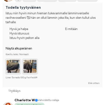
Keskikokoinen koira
Lämminveriravuri
Todella tyytyväinen
Istuu niin hyvin minun hieman tukevammalle lämminveriselle 
ravihevoselleni 🥰 hän on ollut lämmin joka ilta, kun olen tullut ulos 
tarhalle
Hyvä ja halpa
Ei mitään
Hyvä istuvuus
Istuu hyvin peiton alla
Näytä alkuperäinen
Koettu koko: Normaali
Liner Tornado 100 g Fairfield®
8 kk sitten
1 tykkäys
Charlotte W
Vahvistettu ostaja