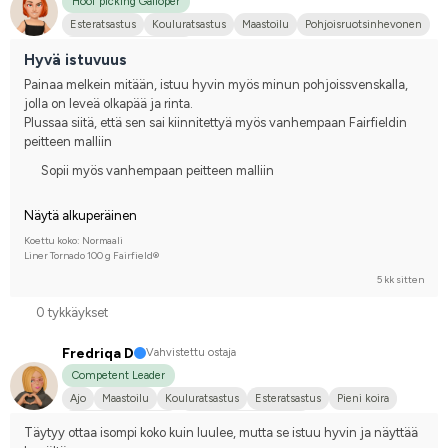
Hoof picking Galloper
Esteratsastus
Kouluratsastus
Maastoilu
Pohjoisruotsinhevonen
Kilpailen harrastetasolla
Hyvä istuvuus
Painaa melkein mitään, istuu hyvin myös minun pohjoissvenskalla, 
jolla on leveä olkapää ja rinta. 
Plussaa siitä, että sen sai kiinnitettyä myös vanhempaan Fairfieldin 
peitteen malliin
Sopii myös vanhempaan peitteen malliin
Näytä alkuperäinen
Koettu koko: Normaali
Liner Tornado 100 g Fairfield®
5 kk sitten
0 tykkäykset
Fredriqa D
Vahvistettu ostaja
Competent Leader
Ajo
Maastoilu
Kouluratsastus
Esteratsastus
Pieni koira
Joku muu hevonen
Kilpailen harrastetasolla
Täytyy ottaa isompi koko kuin luulee, mutta se istuu hyvin ja näyttää 