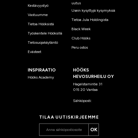
uutus
Kestävyystyö
Usein kysyttyjä kysymyksiä
Vastuumme
Tietoa Jula Holdingista
Tietoa Hööksistä
Black Week
Työskentele Hööksillä
Club Hööks
Tietosuojakäytäntö
Peru ostos
Evästeet
INSPIRAATIO
HÖÖKS
HEVOSURHEILU OY
Hööks Academy
Hagelstamintie 31
015 20 Vantaa
Sähköposti:
asiakaspalvelu
@hooks.fi
TILAA UUTISKIRJEEMME
OK