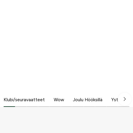
Klubi/seuravaatteet
Wow
Joulu Hööksillä
Ystävänpä