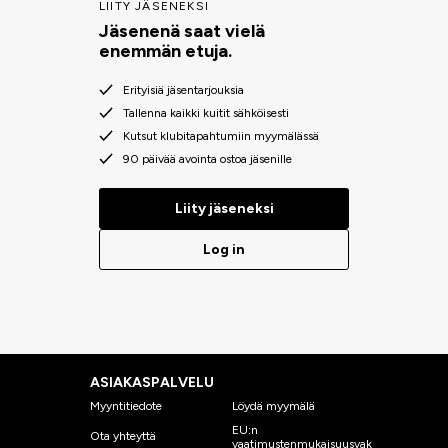
LIITY JÄSENEKSI
Jäsenenä saat vielä
enemmän etuja.
Erityisiä jäsentarjouksia
Tallenna kaikki kuitit sähköisesti
Kutsut klubitapahtumiin myymälässä
90 päivää avointa ostoa jäsenille
Liity jäseneksi
Log in
ASIAKASPALVELU
Myyntitiedote
Löydä myymälä
EU:n
Ota yhteyttä
vaatimustenmukaisuusvak