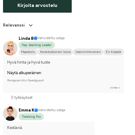
Kirjoita arvostelu
Relevanssi
Linda B
Vahvistettu ostaja
Hay stacking Leader
Maastoilu
Keskikokoinen koira
Islanninhevonen
En kilpaile
Hyvä hinta ja hyvä tuote
Näytä alkuperäinen
Rengaseristin Swedguard
viime v
0 tykkäykset
Emma K
Vahvistettu ostaja
Trekking Pro
Kestäviä