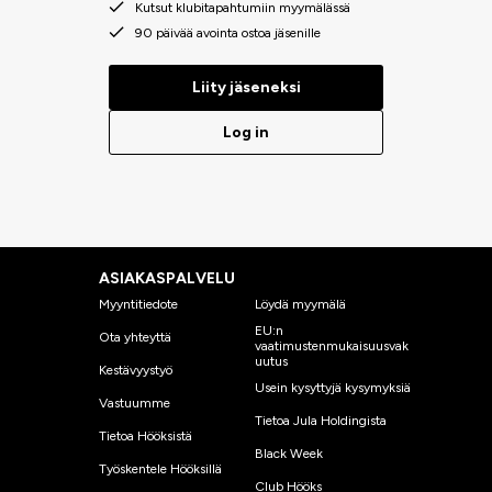
Kutsut klubitapahtumiin myymälässä
90 päivää avointa ostoa jäsenille
Liity jäseneksi
Log in
ASIAKASPALVELU
Myyntitiedote
Löydä myymälä
EU:n
Ota yhteyttä
vaatimustenmukaisuusvak
uutus
Kestävyystyö
Usein kysyttyjä kysymyksiä
Vastuumme
Tietoa Jula Holdingista
Tietoa Hööksistä
Black Week
Työskentele Hööksillä
Club Hööks