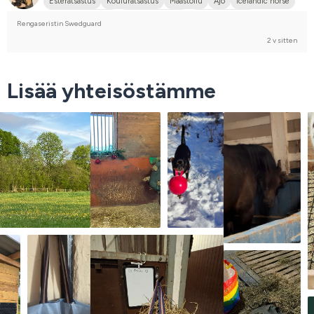
Esteratsastus
Kouluratsastus
Maastoilu
Ajo
Icelandic horse
Lämminveriravuri
Islanninhevonen
Kylmäveriravuri
Rengaseristin Swedguard
Ruotsin puoliverinen (SWB)
Puoliveriristeytys
Risteytysponi
2 v sitten
En kilpaile
Lisää yhteisöstämme