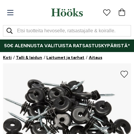
50€ ALENNUSTA VALITUISTA RATSASTUSKYPÄRISTÄ*
Koti
Talli & laidun
Laitumet ja tarhat
Aitaus