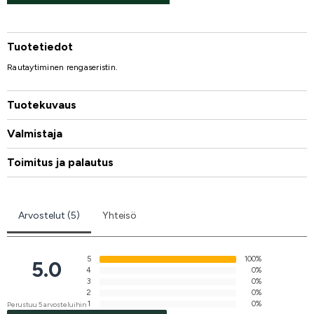
Tuotetiedot
Rautaytiminen rengaseristin.
Tuotekuvaus
Valmistaja
Toimitus ja palautus
Arvostelut (5)
Yhteisö
5
100%
5.0
4
0%
3
0%
2
0%
1
0%
Perustuu 5 arvosteluihin