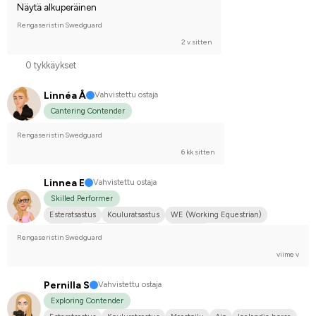
Näytä alkuperäinen
Rengaseristin Swedguard
2 v sitten
0 tykkäykset
Linnéa Å
Vahvistettu ostaja
Cantering Contender
Rengaseristin Swedguard
6 kk sitten
Linnea E
Vahvistettu ostaja
Skilled Performer
Esteratsastus
Kouluratsastus
WE (Working Equestrian)
Maastoilu
Lämminveriravuri
En kilpaile
Rengaseristin Swedguard
viime v
Pernilla S
Vahvistettu ostaja
Exploring Contender