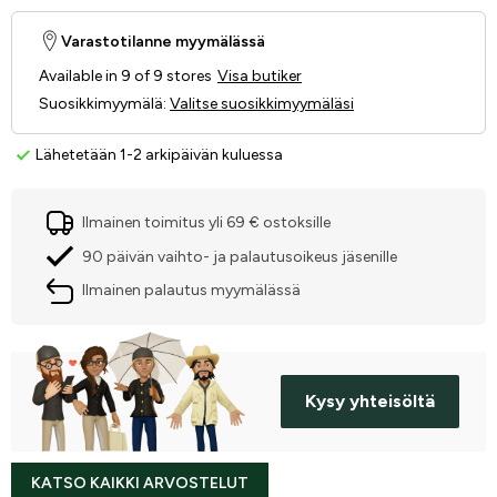
Varastotilanne myymälässä
Available in 9 of 9 stores
Visa butiker
Suosikkimyymälä
:
Valitse suosikkimyymäläsi
Lähetetään 1-2 arkipäivän kuluessa
Ilmainen toimitus yli 69 € ostoksille
90 päivän vaihto- ja palautusoikeus jäsenille
Ilmainen palautus myymälässä
Kysy yhteisöltä
KATSO KAIKKI ARVOSTELUT