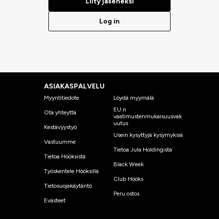
Liity jäseneksi
Log in
ASIAKASPALVELU
Myyntitiedote
Löydä myymälä
EU:n
Ota yhteyttä
vaatimustenmukaisuusvak
uutus
Kestävyystyö
Usein kysyttyjä kysymyksiä
Vastuumme
Tietoa Jula Holdingista
Tietoa Hööksistä
Black Week
Työskentele Hööksillä
Club Hööks
Tietosuojakäytäntö
Peru ostos
Evästeet