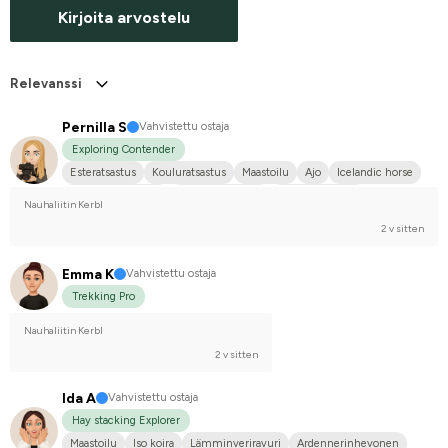
Kirjoita arvostelu
Relevanssi
Pernilla S
Vahvistettu ostaja
Exploring Contender
Esteratsastus
Kouluratsastus
Maastoilu
Ajo
Icelandic horse
Lämminveriravuri
Islanninhevonen
Kylmäveriravuri
Nauhaliitin Kerbl
Ruotsin puoliverinen (SWB)
Puoliveriristeytys
Risteytysponi
2 v sitten
En kilpaile
Emma K
Vahvistettu ostaja
Trekking Pro
Nauhaliitin Kerbl
2 v sitten
Ida A
Vahvistettu ostaja
Hay stacking Explorer
Maastoilu
Iso koira
Lämminveriravuri
Ardennerinhevonen