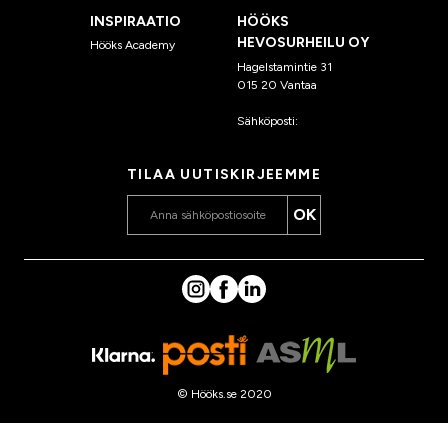
INSPIRAATIO
HÖÖKS
HEVOSURHEILU OY
Hööks Academy
Hagelstamintie 31
015 20 Vantaa
Sähköposti:
asiakaspalvelu
@hooks.fi
TILAA UUTISKIRJEEMME
OK
© Hööks.se 2020