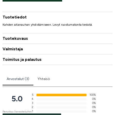
Tuotetiedot
Kahden aitanauhan yhdistämiseen. Levyt ruostumatonta terästä.
Tuotekuvaus
Valmistaja
Toimitus ja palautus
Arvostelut (3)
Yhteisö
5
100%
5.0
4
0%
3
0%
2
0%
1
0%
Perustuu 3 arvosteluihin