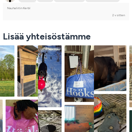
En kilpaile
Nauhaliitin Kerbl
2 v sitten
Lisää yhteisöstämme