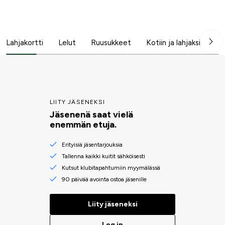
Lahjakortti
Lelut
Ruusukkeet
Kotiin ja lahjaksi
Jo
LIITY JÄSENEKSI
Jäsenenä saat vielä
enemmän etuja.
Erityisiä jäsentarjouksia
Tallenna kaikki kuitit sähköisesti
Kutsut klubitapahtumiin myymälässä
90 päivää avointa ostoa jäsenille
Liity jäseneksi
Log in