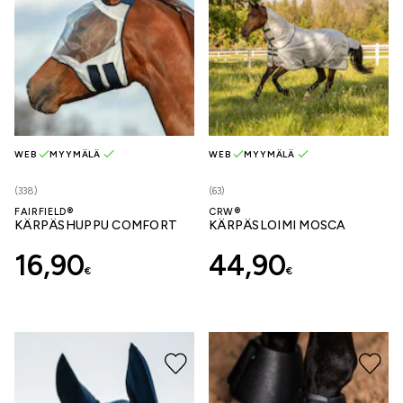
WEB
MYYMÄLÄ
WEB
MYYMÄLÄ
(338)
(63)
FAIRFIELD®
CRW®
KÄRPÄSHUPPU COMFORT
KÄRPÄSLOIMI MOSCA
16,90
44,90
€
€