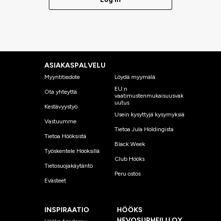
ASIAKASPALVELU
Myyntitiedote
Löydä myymälä
EU:n
Ota yhteyttä
vaatimustenmukaisuusvak
uutus
Kestävyystyö
Usein kysyttyjä kysymyksiä
Vastuumme
Tietoa Jula Holdingista
Tietoa Hööksistä
Black Week
Työskentele Hööksillä
Club Hööks
Tietosuojakäytäntö
Peru ostos
Evästeet
INSPIRAATIO
HÖÖKS
HEVOSURHEILU OY