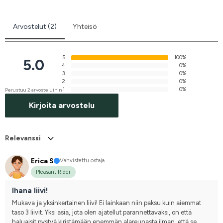
Arvostelut (2)
Yhteisö
5
100%
5.0
4
0%
3
0%
2
0%
1
0%
Perustuu 2 arvosteluihin
Kirjoita arvostelu
Relevanssi
Erica S
Vahvistettu ostaja
Pleasant Rider
Ihana liivi!
Mukava ja yksinkertainen liivi! Ei lainkaan niin paksu kuin aiemmat 
taso 3 liivit. Yksi asia, jota olen ajatellut parannettavaksi, on että 
haluaisit pystyä kiristämään enemmän alareunasta ilman, että se 