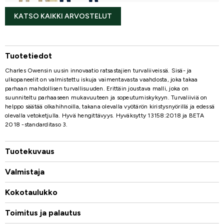
KATSO KAIKKI ARVOSTELUT
Tuotetiedot
Charles Owensin uusin innovaatio ratsastajien turvaliiveissä. Sisä- ja
ulkopaneelit on valmistettu iskuja vaimentavasta vaahdosta, joka takaa
parhaan mahdollisen turvallisuuden. Erittäin joustava malli, joka on
suunniteltu parhaaseen mukavuuteen ja sopeutumiskykyyn. Turvaliiviä on
helppo säätää olkahihnoilla, takana olevalla vyötärön kiristysnyörillä ja edessä
olevalla vetoketjulla. Hyvä hengittävyys. Hyväksytty 13158:2018 ja BETA
2018 -standarditaso 3.
Tuotekuvaus
Valmistaja
Kokotaulukko
Toimitus ja palautus