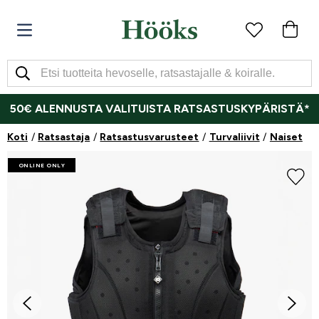
50€ ALENNUSTA VALITUISTA RATSASTUSKYPÄRISTÄ*
Koti
Ratsastaja
Ratsastusvarusteet
Turvaliivit
Naiset
ONLINE ONLY