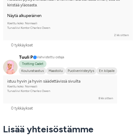
kiristää yläosasta.
Näytä alkuperäinen
Koettu koko: Normaali
Turvaliivi Kontor Charles Owen
2 kk sitten
0 tykkäykset
Tuuli P
Vahvistettu ostaja
Trotting Cadet
Kouluratsastus
Maastoilu
Puoliveriristeytys
En kilpaile
istuu hyvin ja hyvin säädettävissä sivuilta
Koettu koko: Normaali
Turvaliivi Kontor Charles Owen
8 kk sitten
0 tykkäykset
Lisää yhteisöstämme