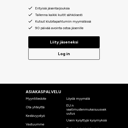
Erityisiä jäsentarjouksia
Tallenna kaikki kuitit sähköisesti
Kutsut klubitapahtumiin myymälässä
90 päivää avointa ostoa jäsenille
Liity jäseneksi
Log in
ASIAKASPALVELU
Myyntitiedote
Löydä myymälä
EU:n
Ota yhteyttä
vaatimustenmukaisuusvak
uutus
Kestävyystyö
Usein kysyttyjä kysymyksiä
Vastuumme