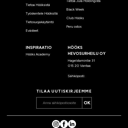
Tietoa Jula Holdingista
Tietoa Hööksistä
Black Week
Työskentele Hööksillä
Club Hööks
Tietosuojakäytäntö
Peru ostos
Evästeet
INSPIRAATIO
HÖÖKS
HEVOSURHEILU OY
Hööks Academy
Hagelstamintie 31
015 20 Vantaa
Sähköposti:
asiakaspalvelu
@hooks.fi
TILAA UUTISKIRJEEMME
OK