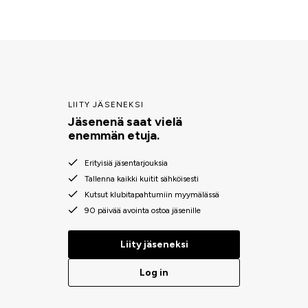
LIITY JÄSENEKSI
Jäsenenä saat vielä
enemmän etuja.
Erityisiä jäsentarjouksia
Tallenna kaikki kuitit sähköisesti
Kutsut klubitapahtumiin myymälässä
90 päivää avointa ostoa jäsenille
Liity jäseneksi
Log in