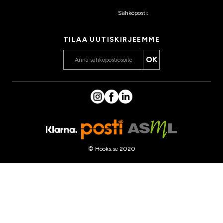
Sähköposti:
asiakaspalvelu
@hooks.fi
TILAA UUTISKIRJEEMME
OK
© Hööks.se 2020