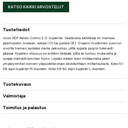
KATSO KAIKKI ARVOSTELUT
Tuotetiedot
Vuori KEP Italian Cromo 2.0 -kypärille. Saatavana kahdessa eri mallissa
päämuodon mukaan, soikea (O) tai pyöreä (R). Ovaalin muotoinen vuori on
sivuilta hieman pyöreää mallia paksumpi, jotta kypärä pysyisi tukevasti
päässä. Kypärän istuvuus on erittäin tärkeää, jotta se tuntuu mukavalta ja
suojaa mahdollisimman hyvin. Löydät oikean koon mittaamalla pään
ympärysmitan korvien yläpuolelta otsan keskikohtaan mittanauhalla. Koko 51-
58 sopii kypärän M-kuoreen. Koko 59-62 sopii kypärän L-kuoreen.
Tuotekuvaus
Valmistaja
Toimitus ja palautus