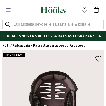
50€ ALENNUSTA VALITUISTA RATSASTUSKYPÄRISTÄ*
Koti
Ratsastaja
Ratsastusvarusteet
Asusteet
ONLINE ONLY