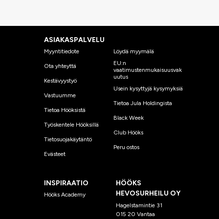
ASIAKASPALVELU
Myyntitiedote
Löydä myymälä
EU:n
Ota yhteyttä
vaatimustenmukaisuusvak
uutus
Kestävyystyö
Usein kysyttyjä kysymyksiä
Vastuumme
Tietoa Jula Holdingista
Tietoa Hööksistä
Black Week
Työskentele Hööksillä
Club Hööks
Tietosuojakäytäntö
Peru ostos
Evästeet
INSPIRAATIO
HÖÖKS
HEVOSURHEILU OY
Hööks Academy
Hagelstamintie 31
015 20 Vantaa