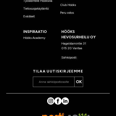
Työskentele Hööksillä
Club Hööks
Tietosuojakäytäntö
Peru ostos
Evästeet
INSPIRAATIO
HÖÖKS
HEVOSURHEILU OY
Hööks Academy
Hagelstamintie 31
015 20 Vantaa
Sähköposti:
asiakaspalvelu
@hooks.fi
TILAA UUTISKIRJEEMME
OK