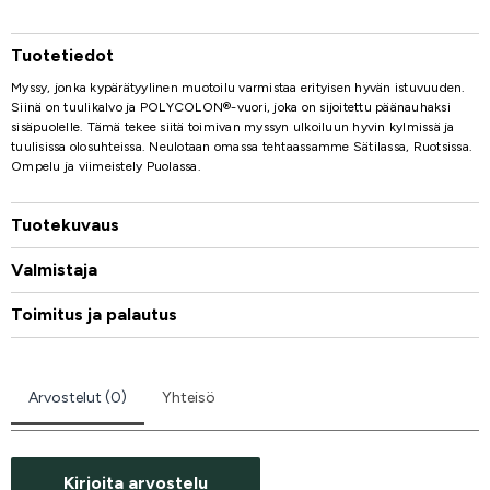
Tuotetiedot
Myssy, jonka kypärätyylinen muotoilu varmistaa erityisen hyvän istuvuuden.
Siinä on tuulikalvo ja POLYCOLON®-vuori, joka on sijoitettu päänauhaksi
sisäpuolelle. Tämä tekee siitä toimivan myssyn ulkoiluun hyvin kylmissä ja
tuulisissa olosuhteissa. Neulotaan omassa tehtaassamme Sätilassa, Ruotsissa.
Ompelu ja viimeistely Puolassa.
Tuotekuvaus
Valmistaja
Toimitus ja palautus
Arvostelut (0)
Yhteisö
Kirjoita arvostelu