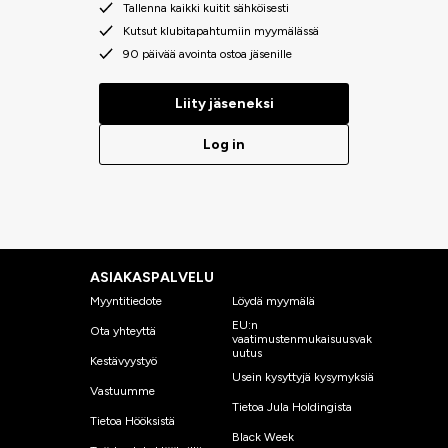
Tallenna kaikki kuitit sähköisesti
Kutsut klubitapahtumiin myymälässä
90 päivää avointa ostoa jäsenille
Liity jäseneksi
Log in
ASIAKASPALVELU
Myyntitiedote
Löydä myymälä
EU:n
Ota yhteyttä
vaatimustenmukaisuusvak
uutus
Kestävyystyö
Usein kysyttyjä kysymyksiä
Vastuumme
Tietoa Jula Holdingista
Tietoa Hööksistä
Black Week