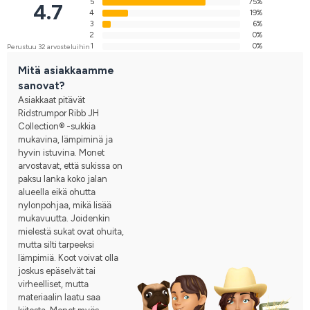
5
75%
4.7
4
19%
3
6%
2
0%
1
0%
Perustuu 32 arvosteluihin
Mitä asiakkaamme
sanovat?
Asiakkaat pitävät
Ridstrumpor Ribb JH
Collection® -sukkia
mukavina, lämpiminä ja
hyvin istuvina. Monet
arvostavat, että sukissa on
paksu lanka koko jalan
alueella eikä ohutta
nylonpohjaa, mikä lisää
mukavuutta. Joidenkin
mielestä sukat ovat ohuita,
mutta silti tarpeeksi
lämpimiä. Koot voivat olla
joskus epäselvät tai
virheelliset, mutta
materiaalin laatu saa