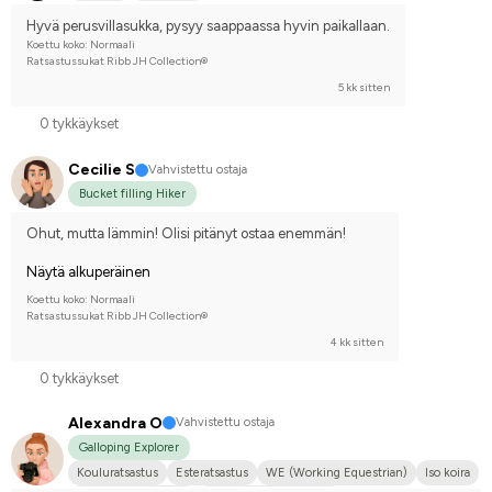
Hyvä perusvillasukka, pysyy saappaassa hyvin paikallaan.
Koettu koko: Normaali
Ratsastussukat Ribb JH Collection®
5 kk sitten
0 tykkäykset
Cecilie S
Vahvistettu ostaja
Bucket filling Hiker
Ohut, mutta lämmin! Olisi pitänyt ostaa enemmän!
Näytä alkuperäinen
Koettu koko: Normaali
Ratsastussukat Ribb JH Collection®
4 kk sitten
0 tykkäykset
Alexandra O
Vahvistettu ostaja
Galloping Explorer
Kouluratsastus
Esteratsastus
WE (Working Equestrian)
Iso koira