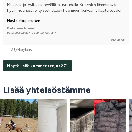
Joku muu hevonen
Kilpailen harrastetasolla
Mukavat ja tyylikkäät hyvällä istuvuudella. Kuitenkin lämmittävät 
hyvin huonosti, erityisesti ottaen huomioon korkean villapitoisuuden.
Näytä alkuperäinen
Koettu koko: Normaali
Ratsastussukat Ribb JH Collection®
6 kk sitten
0 tykkäykset
Näytä lisää kommentteja (27)
Lisää yhteisöstämme