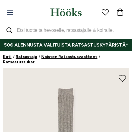
50€ ALENNUSTA VALITUISTA RATSASTUSKYPÄRISTÄ*
Koti
Ratsastaja
Naisten Ratsastusvaatteet
Ratsastussukat