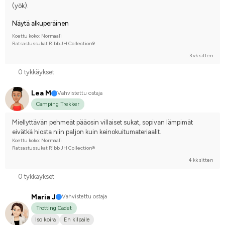
(yök).
Näytä alkuperäinen
Koettu koko: Normaali
Ratsastussukat Ribb JH Collection®
3 vk sitten
0 tykkäykset
Lea M
Vahvistettu ostaja
Camping Trekker
Miellyttävän pehmeät pääosin villaiset sukat, sopivan lämpimät 
eivätkä hiosta niin paljon kuin keinokuitumateriaalit.
Koettu koko: Normaali
Ratsastussukat Ribb JH Collection®
4 kk sitten
0 tykkäykset
Maria J
Vahvistettu ostaja
Trotting Cadet
Iso koira
En kilpaile