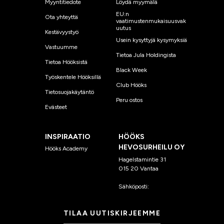
Myyntitiedote
Löydä myymälä
EU:n
Ota yhteyttä
vaatimustenmukaisuusvak
uutus
Kestävyystyö
Usein kysyttyjä kysymyksiä
Vastuumme
Tietoa Jula Holdingista
Tietoa Hööksistä
Black Week
Työskentele Hööksillä
Club Hööks
Tietosuojakäytäntö
Peru ostos
Evästeet
INSPIRAATIO
HÖÖKS
HEVOSURHEILU OY
Hööks Academy
Hagelstamintie 31
015 20 Vantaa
Sähköposti:
asiakaspalvelu
@hooks.fi
TILAA UUTISKIRJEEMME