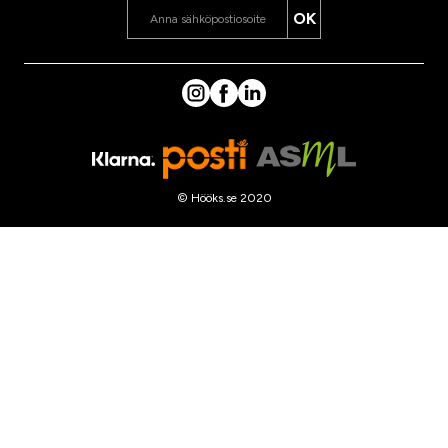
OK
© Hööks.se 2020