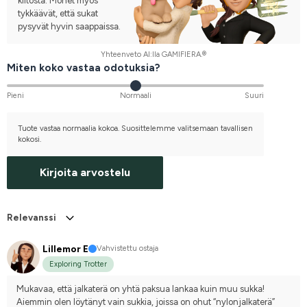
kiitosta. Monet myös
tykkäävät, että sukat
pysyvät hyvin saappaissa.
Yhteenveto AI:lla GAMIFIERA.®
Miten koko vastaa odotuksia?
Pieni
Normaali
Suuri
Tuote vastaa normaalia kokoa. Suosittelemme valitsemaan tavallisen
kokosi.
Kirjoita arvostelu
Relevanssi
Lillemor E
Vahvistettu ostaja
Exploring Trotter
Mukavaa, että jalkaterä on yhtä paksua lankaa kuin muu sukka! 
Aiemmin olen löytänyt vain sukkia, joissa on ohut “nylonjalkaterä” 