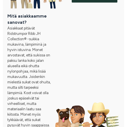
Mitä asiakkaamme
sanovat?
Asiakkaat pitävät
Ridstrumpor Ribb JH
Collection® -sukkia
mukavina, lämpiminä ja
hyvin istuvina. Monet
arvostavat, että sukissa on
paksu lanka koko jalan
alueella eikä ohutta
nylonpohjaa, mikä lisää
mukavuutta. Joidenkin
mielestä sukat ovat ohuita,
mutta silti tarpeeksi
lämpimiä. Koot voivat olla
joskus epäselvät tai
virheelliset, mutta
materiaalin laatu saa
kiitosta. Monet myös
tykkäävät, että sukat
pysyvät hyvin saappaissa.