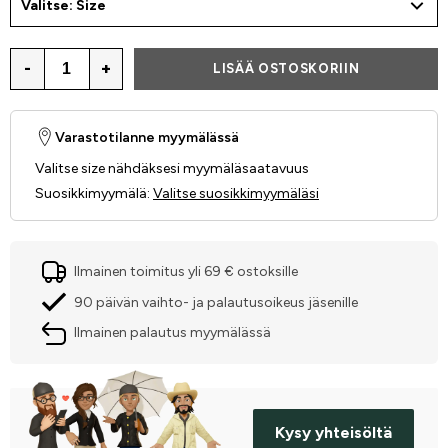
Valitse: Size
-
+
LISÄÄ OSTOSKORIIN
Varastotilanne myymälässä
Valitse size nähdäksesi myymäläsaatavuus
Suosikkimyymälä
:
Valitse suosikkimyymäläsi
Ilmainen toimitus yli 69 € ostoksille
90 päivän vaihto- ja palautusoikeus jäsenille
Ilmainen palautus myymälässä
Kysy yhteisöltä