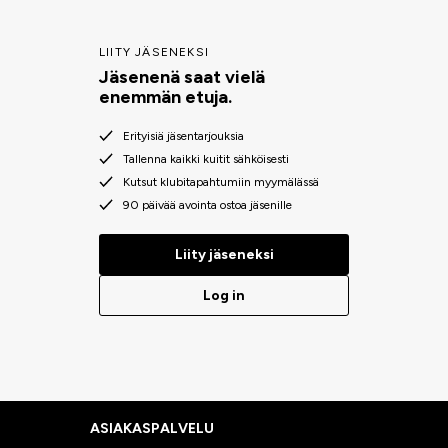
LIITY JÄSENEKSI
Jäsenenä saat vielä
enemmän etuja.
Erityisiä jäsentarjouksia
Tallenna kaikki kuitit sähköisesti
Kutsut klubitapahtumiin myymälässä
90 päivää avointa ostoa jäsenille
Liity jäseneksi
Log in
ASIAKASPALVELU