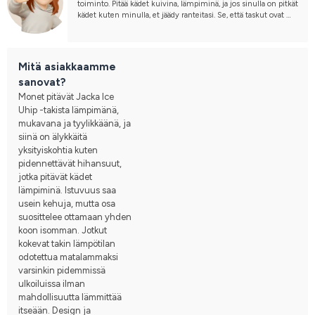
toiminto. Pitää kädet kuivina, lämpiminä, ja jos sinulla on pitkät 
kädet kuten minulla, et jäädy ranteitasi. Se, että taskut ovat 
fleecevuoratut, on myös todella hyvä pitämään kädet 
lämpiminä. 
Se ei kuitenkaan ole niin lämmin kuin olin toivonut, varsinkin 
kun kaikki, joilla on se tallissa, sanovat, että se on 
Mitä asiakkaamme
superlämmin. Ero on se, että matkustan julkisilla, joten kun 
sanovat?
olet ulkona koko ajan sateessa ja myrskyssä etkä voi istua 
autossa suoraan kotiin mennessäsi, se ei vastaa hintaa. 
Monet pitävät Jacka Ice
Se on pieni koossa, joten ota yksi koko suurempi, ja se on 
Uhip -takista lämpimänä,
myös erittäin tiukka kaulassa, joten jos sinulla on poolopaita, et 
mukavana ja tyylikkäänä, ja
voi vetää vetoketjua ylös asti.
siinä on älykkäitä
yksityiskohtia kuten
pidennettävät hihansuut,
jotka pitävät kädet
lämpiminä. Istuvuus saa
usein kehuja, mutta osa
suosittelee ottamaan yhden
koon isomman. Jotkut
kokevat takin lämpötilan
odotettua matalammaksi
varsinkin pidemmissä
ulkoiluissa ilman
mahdollisuutta lämmittää
itseään. Design ja