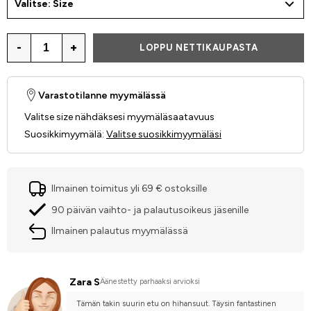
Valitse: Size
-
+
LOPPU NETTIKAUPASTA
Varastotilanne myymälässä
Valitse size nähdäksesi myymäläsaatavuus
Suosikkimyymälä
:
Valitse suosikkimyymäläsi
Ilmainen toimitus yli 69 € ostoksille
90 päivän vaihto- ja palautusoikeus jäsenille
Ilmainen palautus myymälässä
Zara S
Äänestetty parhaaksi arvioksi
Tämän takin suurin etu on hihansuut. Täysin fantastinen 