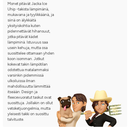
Monet pitävät Jacka Ice
Uhip -takista lämpimänä,
mukavana ja tyylikkäänä, ja
siinä on älykkäitä
yksityiskohtia kuten
pidennettävät hihansuut,
jotka pitävät kädet
lämpiminä. Istuvuus saa
usein kehuja, mutta osa
suosittelee ottamaan yhden
koon isomman. Jotkut
kokevat takin lämpötilan
odotettua matalammaksi
varsinkin pidemmissä
ulkoiluissa ilman
mahdollisuutta lämmittää
itseään. Design ja
fleecevuoratut taskut ovat
suosittuja. Joillakin on ollut
vetoketjuongelmia, mutta
yleisesti takki on suosittu
talvituote.