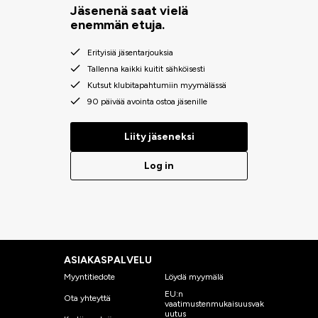
Jäsenenä saat vielä
enemmän etuja.
Erityisiä jäsentarjouksia
Tallenna kaikki kuitit sähköisesti
Kutsut klubitapahtumiin myymälässä
90 päivää avointa ostoa jäsenille
Liity jäseneksi
Log in
ASIAKASPALVELU
Myyntitiedote
Löydä myymälä
EU:n
Ota yhteyttä
vaatimustenmukaisuusvak
uutus