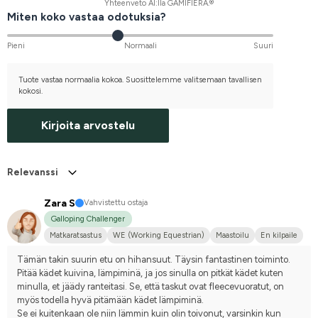
Yhteenveto AI:lla GAMIFIERA.®
Miten koko vastaa odotuksia?
Pieni
Normaali
Suuri
Tuote vastaa normaalia kokoa. Suosittelemme valitsemaan tavallisen
kokosi.
Kirjoita arvostelu
Relevanssi
Zara S
Vahvistettu ostaja
Galloping Challenger
Matkaratsastus
WE (Working Equestrian)
Maastoilu
En kilpaile
Tämän takin suurin etu on hihansuut. Täysin fantastinen toiminto. 
Pitää kädet kuivina, lämpiminä, ja jos sinulla on pitkät kädet kuten 
minulla, et jäädy ranteitasi. Se, että taskut ovat fleecevuoratut, on 
myös todella hyvä pitämään kädet lämpiminä. 
Se ei kuitenkaan ole niin lämmin kuin olin toivonut, varsinkin kun 