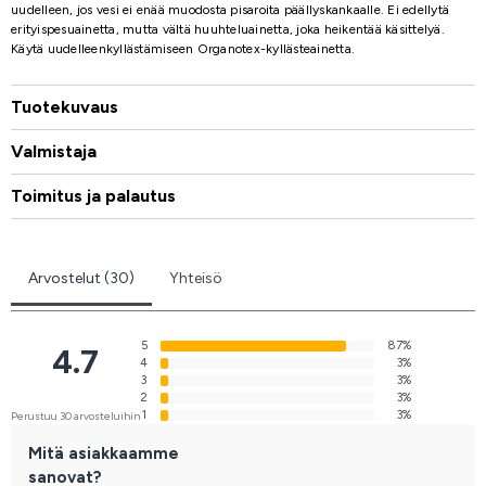
uudelleen, jos vesi ei enää muodosta pisaroita päällyskankaalle. Ei edellytä
erityispesuainetta, mutta vältä huuhteluainetta, joka heikentää käsittelyä.
Käytä uudelleenkyllästämiseen Organotex-kyllästeainetta.
Tuotekuvaus
Valmistaja
Toimitus ja palautus
Arvostelut (30)
Yhteisö
5
87%
4.7
4
3%
3
3%
2
3%
1
3%
Perustuu 30 arvosteluihin
Mitä asiakkaamme
sanovat?