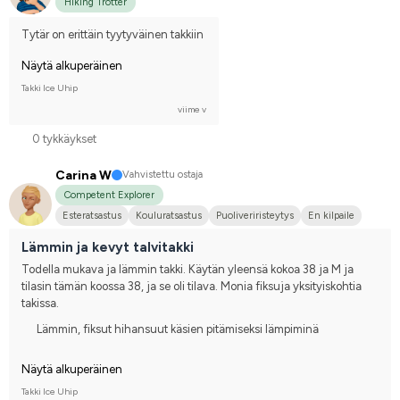
Hiking Trotter
Tytär on erittäin tyytyväinen takkiin
Näytä alkuperäinen
Takki Ice Uhip
viime v
0 tykkäykset
Carina W
Vahvistettu ostaja
Competent Explorer
Esteratsastus
Kouluratsastus
Puoliveriristeytys
En kilpaile
Lämmin ja kevyt talvitakki
Todella mukava ja lämmin takki. Käytän yleensä kokoa 38 ja M ja 
tilasin tämän koossa 38, ja se oli tilava. Monia fiksuja yksityiskohtia 
takissa.
Lämmin, fiksut hihansuut käsien pitämiseksi lämpiminä
Näytä alkuperäinen
Takki Ice Uhip