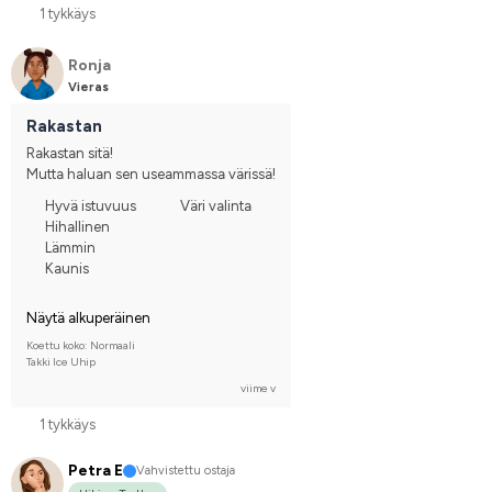
1 tykkäys
Ronja
Vieras
Rakastan
Rakastan sitä!
Mutta haluan sen useammassa värissä!
Hyvä istuvuus
Väri valinta
Hihallinen
Lämmin
Kaunis
Näytä alkuperäinen
Koettu koko: Normaali
Takki Ice Uhip
viime v
1 tykkäys
Petra E
Vahvistettu ostaja