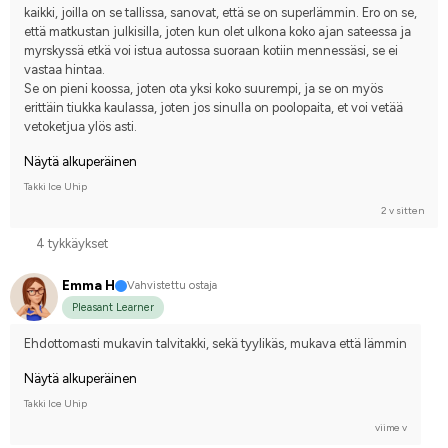
kaikki, joilla on se tallissa, sanovat, että se on superlämmin. Ero on se, 
että matkustan julkisilla, joten kun olet ulkona koko ajan sateessa ja 
myrskyssä etkä voi istua autossa suoraan kotiin mennessäsi, se ei 
vastaa hintaa. 
Se on pieni koossa, joten ota yksi koko suurempi, ja se on myös 
erittäin tiukka kaulassa, joten jos sinulla on poolopaita, et voi vetää 
vetoketjua ylös asti.
Näytä alkuperäinen
Takki Ice Uhip
2 v sitten
4 tykkäykset
Emma H
Vahvistettu ostaja
Pleasant Learner
Ehdottomasti mukavin talvitakki, sekä tyylikäs, mukava että lämmin
Näytä alkuperäinen
Takki Ice Uhip
viime v