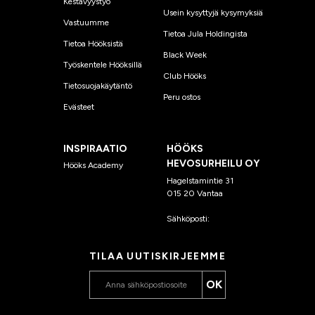
Kestävyystyö
Usein kysyttyjä kysymyksiä
Vastuumme
Tietoa Jula Holdingista
Tietoa Hööksistä
Black Week
Työskentele Hööksillä
Club Hööks
Tietosuojakäytäntö
Peru ostos
Evästeet
INSPIRAATIO
HÖÖKS
HEVOSURHEILU OY
Hööks Academy
Hagelstamintie 31
015 20 Vantaa
Sähköposti:
asiakaspalvelu
@hooks.fi
TILAA UUTISKIRJEEMME
OK