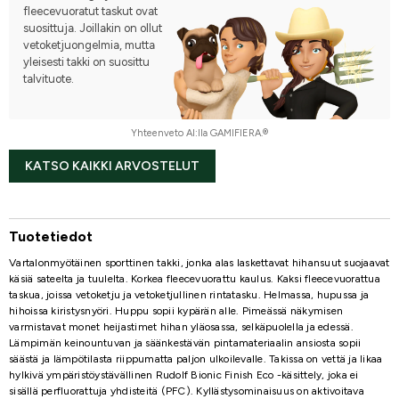
fleecevuoratut taskut ovat
suosittuja. Joillakin on ollut
vetoketjuongelmia, mutta
yleisesti takki on suosittu
talvituote.
Yhteenveto AI:lla GAMIFIERA.®
KATSO KAIKKI ARVOSTELUT
Tuotetiedot
Vartalonmyötäinen sporttinen takki, jonka alas laskettavat hihansuut suojaavat
käsiä sateelta ja tuulelta. Korkea fleecevuorattu kaulus. Kaksi fleecevuorattua
taskua, joissa vetoketju ja vetoketjullinen rintatasku. Helmassa, hupussa ja
hihoissa kiristysnyöri. Huppu sopii kypärän alle. Pimeässä näkymisen
varmistavat monet heijastimet hihan yläosassa, selkäpuolella ja edessä.
Lämpimän keinountuvan ja säänkestävän pintamateriaalin ansiosta sopii
säästä ja lämpötilasta riippumatta paljon ulkoilevalle. Takissa on vettä ja likaa
hylkivä ympäristöystävällinen Rudolf Bionic Finish Eco -käsittely, joka ei
sisällä perfluorattuja yhdisteitä (PFC). Kyllästysominaisuus on aktivoitava