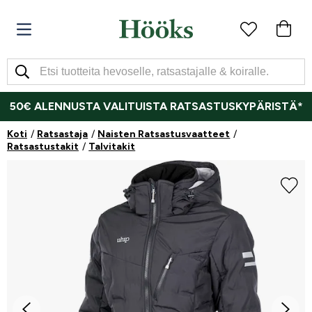
50€ ALENNUSTA VALITUISTA RATSASTUSKYPÄRISTÄ*
Koti
Ratsastaja
Naisten Ratsastusvaatteet
Ratsastustakit
Talvitakit