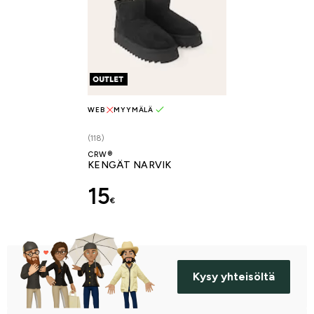
WEB
MYYMÄLÄ
(118)
CRW®
KENGÄT NARVIK
15
€
Kysy yhteisöltä