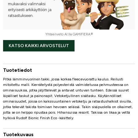
mukavaksi valinnaksi
erityisesti arkikäyttöön ja
ratsastukseen.
Yhteenveto AI:lla GAMIFIERA.®
KATSO KAIKKI ARVOSTELUT
Tuotetiedot
Pitkä lämminvuorinen takki, jossa korkea fleecevuorattu kaulus. Reilusti
mitoitettu malli. Kierrätetystä polyesteristä valmistetussa pehmusteessa on
ominaisuuksia, jotka jäljittelevät ja antavat untuvan tunteen. Edessä suuret
läpälliset taskut ja painonapit. Vetoketjullinen sisätasku. Käytännölliset
ominaisuudet, joissa on kaksisuuntainen vetoketju ja ratsastushalkiot sivuilla,
jotka tekevät takista toimivan hevosen selässä. Takin sisäpuolella on olkaimet,
jotta se on helppo ripustaa pois. Hihansuissa resorit. Takissa on likaa ja vettä
hylkivä Rudolf Bionic Finish Eco ‑käsittely.
Tuotekuvaus