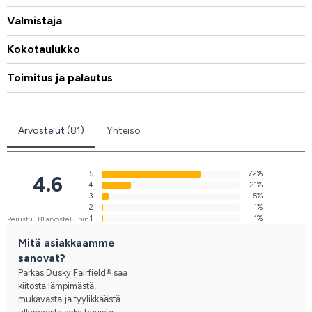
Valmistaja
Kokotaulukko
Toimitus ja palautus
Arvostelut (81)
Yhteisö
5
72%
4.6
4
21%
3
5%
2
1%
1
1%
Perustuu 81 arvosteluihin
Mitä asiakkaamme
sanovat?
Parkas Dusky Fairfield® saa
kiitosta lämpimästä,
mukavasta ja tyylikkäästä