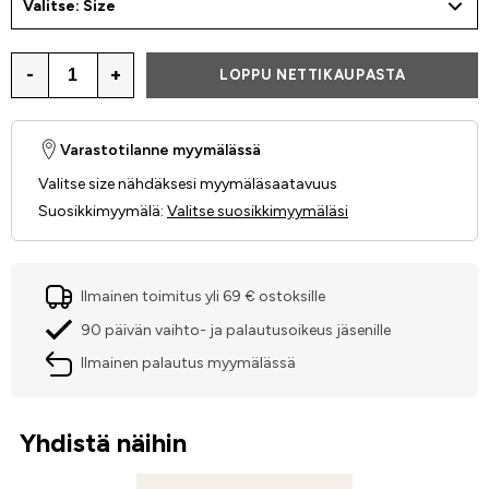
Valitse: Size
-
+
LOPPU NETTIKAUPASTA
Varastotilanne myymälässä
Valitse size nähdäksesi myymäläsaatavuus
Suosikkimyymälä
:
Valitse suosikkimyymäläsi
Ilmainen toimitus yli 69 € ostoksille
90 päivän vaihto- ja palautusoikeus jäsenille
Ilmainen palautus myymälässä
Yhdistä näihin