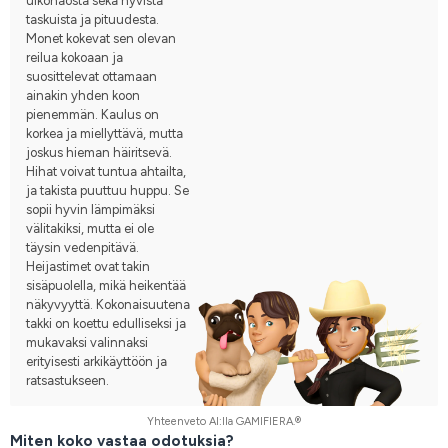
ulkonäöstä sekä hyvistä
taskuista ja pituudesta.
Monet kokevat sen olevan
reilua kokoaan ja
suosittelevat ottamaan
ainakin yhden koon
pienemmän. Kaulus on
korkea ja miellyttävä, mutta
joskus hieman häiritsevä.
Hihat voivat tuntua ahtailta,
ja takista puuttuu huppu. Se
sopii hyvin lämpimäksi
välitakiksi, mutta ei ole
täysin vedenpitävä.
Heijastimet ovat takin
sisäpuolella, mikä heikentää
näkyvyyttä. Kokonaisuutena
takki on koettu edulliseksi ja
mukavaksi valinnaksi
erityisesti arkikäyttöön ja
ratsastukseen.
Yhteenveto AI:lla GAMIFIERA.®
Miten koko vastaa odotuksia?