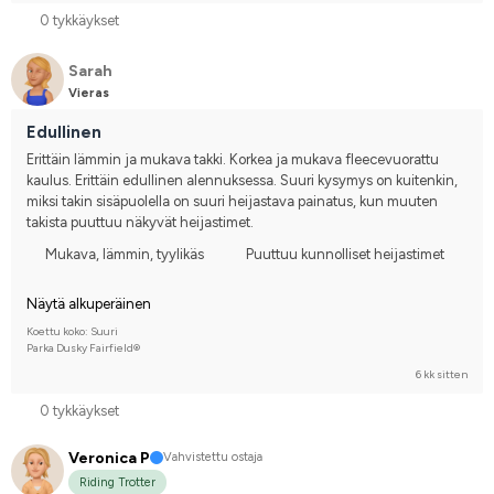
0 tykkäykset
Sarah
Vieras
Edullinen
Erittäin lämmin ja mukava takki. Korkea ja mukava fleecevuorattu 
kaulus. Erittäin edullinen alennuksessa. Suuri kysymys on kuitenkin, 
miksi takin sisäpuolella on suuri heijastava painatus, kun muuten 
takista puuttuu näkyvät heijastimet.
Mukava, lämmin, tyylikäs
Puuttuu kunnolliset heijastimet
Näytä alkuperäinen
Koettu koko: Suuri
Parka Dusky Fairfield®
6 kk sitten
0 tykkäykset
Veronica P
Vahvistettu ostaja
Riding Trotter