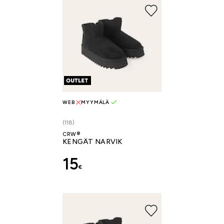
WEB
MYYMÄLÄ
(118)
CRW®
KENGÄT NARVIK
15
€