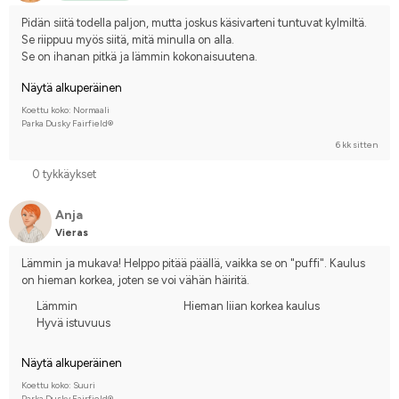
Pidän siitä todella paljon, mutta joskus käsivarteni tuntuvat kylmiltä. 
Se riippuu myös siitä, mitä minulla on alla. 
Se on ihanan pitkä ja lämmin kokonaisuutena.
Näytä alkuperäinen
Koettu koko: Normaali
Parka Dusky Fairfield®
6 kk sitten
0 tykkäykset
Anja
Vieras
Lämmin ja mukava! Helppo pitää päällä, vaikka se on "puffi". Kaulus 
on hieman korkea, joten se voi vähän häiritä.
Lämmin
Hieman liian korkea kaulus
Hyvä istuvuus
Näytä alkuperäinen
Koettu koko: Suuri
Parka Dusky Fairfield®