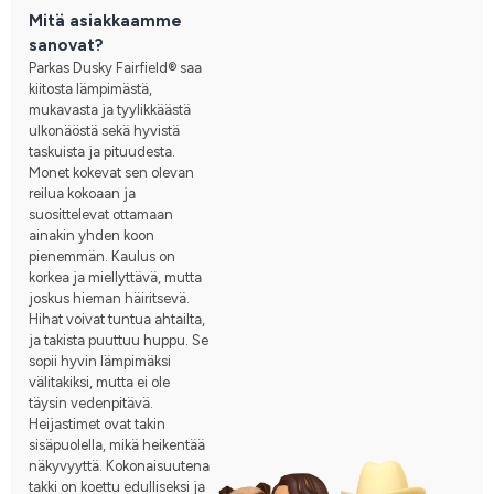
Mitä asiakkaamme
sanovat?
Parkas Dusky Fairfield® saa
kiitosta lämpimästä,
mukavasta ja tyylikkäästä
ulkonäöstä sekä hyvistä
taskuista ja pituudesta.
Monet kokevat sen olevan
reilua kokoaan ja
suosittelevat ottamaan
ainakin yhden koon
pienemmän. Kaulus on
korkea ja miellyttävä, mutta
joskus hieman häiritsevä.
Hihat voivat tuntua ahtailta,
ja takista puuttuu huppu. Se
sopii hyvin lämpimäksi
välitakiksi, mutta ei ole
täysin vedenpitävä.
Heijastimet ovat takin
sisäpuolella, mikä heikentää
näkyvyyttä. Kokonaisuutena
takki on koettu edulliseksi ja