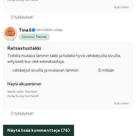
6 kk sitten
0 tykkäykset
Tina E
Vahvistettu ostaja
Glorious Trainee
Ratsastustakki
Todella mukava lämmin takki ja todella hyvä vetoketjuilla sivuilla, 
erityisesti kun olet esteratsastaja.
vetoketjut sivuilla ja mukavan lämmin
Ei mitään
Näytä alkuperäinen
Koettu koko: Normaali
Parka Dusky Fairfield®
6 kk sitten
0 tykkäykset
Näytä lisää kommentteja (76)