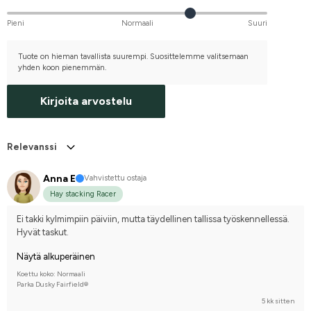
Pieni
Normaali
Suuri
Tuote on hieman tavallista suurempi. Suosittelemme valitsemaan
yhden koon pienemmän.
Kirjoita arvostelu
Relevanssi
Anna E
Vahvistettu ostaja
Hay stacking Racer
Ei takki kylmimpiin päiviin, mutta täydellinen tallissa työskennellessä. 
Hyvät taskut.
Näytä alkuperäinen
Koettu koko: Normaali
Parka Dusky Fairfield®
5 kk sitten