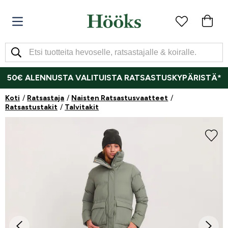
50€ ALENNUSTA VALITUISTA RATSASTUSKYPÄRISTÄ*
Koti
Ratsastaja
Naisten Ratsastusvaatteet
Ratsastustakit
Talvitakit