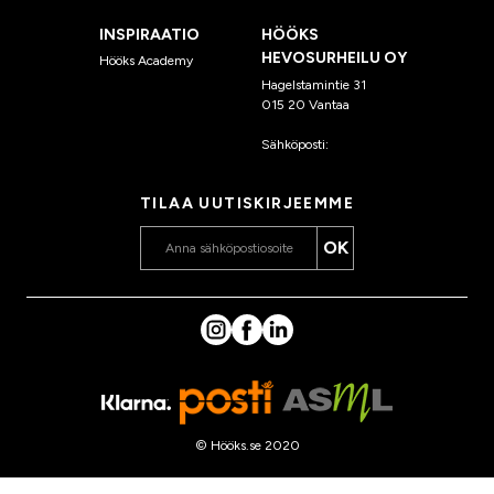
INSPIRAATIO
HÖÖKS
HEVOSURHEILU OY
Hööks Academy
Hagelstamintie 31
015 20 Vantaa
Sähköposti:
asiakaspalvelu
@hooks.fi
TILAA UUTISKIRJEEMME
OK
© Hööks.se 2020