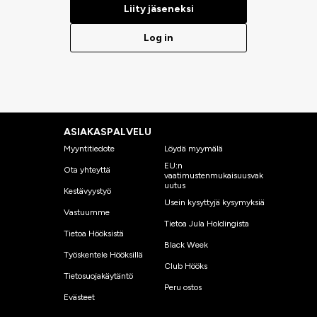
Liity jäseneksi
Log in
ASIAKASPALVELU
Myyntitiedote
Löydä myymälä
EU:n
Ota yhteyttä
vaatimustenmukaisuusvak
uutus
Kestävyystyö
Usein kysyttyjä kysymyksiä
Vastuumme
Tietoa Jula Holdingista
Tietoa Hööksistä
Black Week
Työskentele Hööksillä
Club Hööks
Tietosuojakäytäntö
Peru ostos
Evästeet